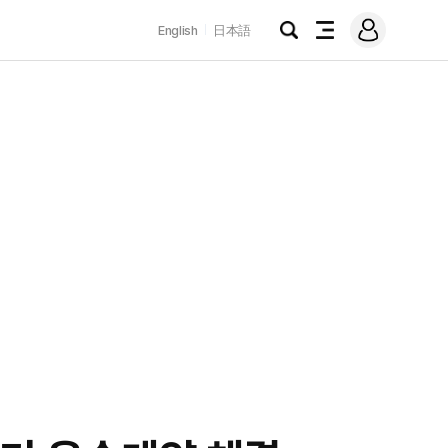
로
English
日本語
그
검
전
인
색
체
메
뉴