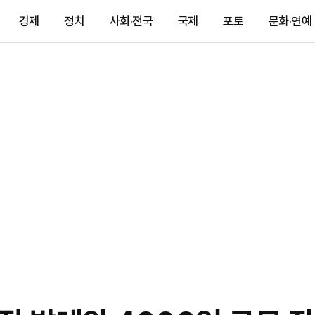
경제
정치
사회·전국
국제
포토
문화·연예