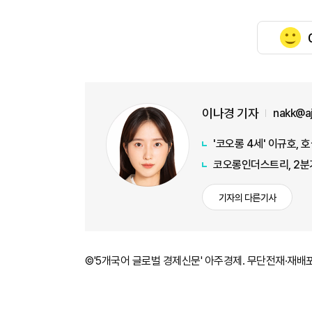
이나경 기자
nakk@a
'코오롱 4세' 이규호,
코오롱인더스트리, 2분기
기자의 다른기사
©'5개국어 글로벌 경제신문' 아주경제. 무단전재·재배