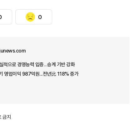
0
0
junews.com
 호실적으로 경영능력 입증…승계 기반 강화
 영업이익 987억원...전년比 118% 증가
포 금지