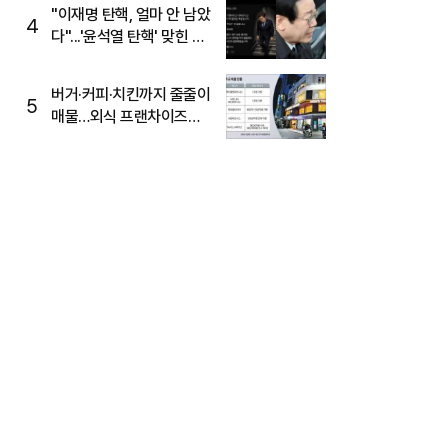
주목
"이재명 탄핵, 얼마 안 남았
4
다"...'윤석열 탄핵' 맞힌 무
당, '성지글' 등장
버거·커피·치킨까지 줄줄이
5
매물…외식 프랜차이즈
M&A '활기'