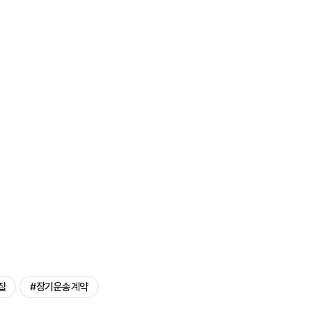
질
#장기운송계약