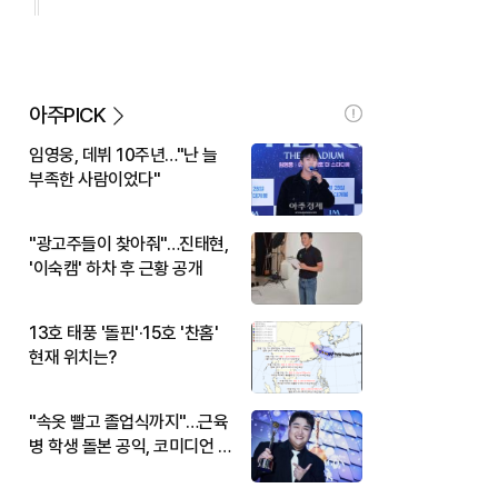
아주PICK
임영웅, 데뷔 10주년…"난 늘
부족한 사람이었다"
"광고주들이 찾아줘"…진태현,
'이숙캠' 하차 후 근황 공개
13호 태풍 '돌핀'·15호 '찬홈'
현재 위치는?
"속옷 빨고 졸업식까지"…근육
병 학생 돌본 공익, 코미디언 김
규원이었다