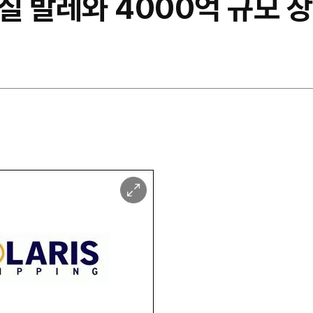
질 발레와 4000억 규모 
이
미
지
확
대