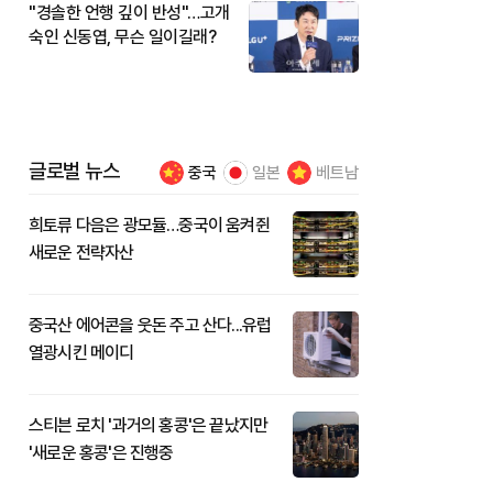
"경솔한 언행 깊이 반성"…고개
숙인 신동엽, 무슨 일이길래?
글로벌 뉴스
중국
일본
베트남
희토류 다음은 광모듈…중국이 움켜쥔
새로운 전략자산
중국산 에어콘을 웃돈 주고 산다...유럽
열광시킨 메이디
스티븐 로치 '과거의 홍콩'은 끝났지만
'새로운 홍콩'은 진행중