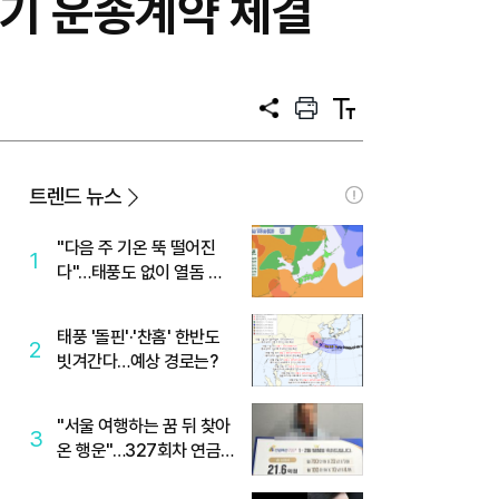
장기 운송계약 체결
공
프
텍
유
린
스
트
트
크
기
트렌드 뉴스
"다음 주 기온 뚝 떨어진
1
다"…태풍도 없이 열돔 박
살 낸 '이것'
태풍 '돌핀'·'찬홈' 한반도
2
빗겨간다…예상 경로는?
"서울 여행하는 꿈 뒤 찾아
3
온 행운"…327회차 연금
복권720+ 당첨번호조회