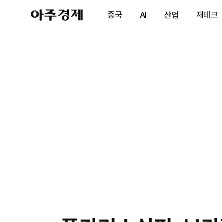
아
중국
AI
산업
재테크
주
경
제