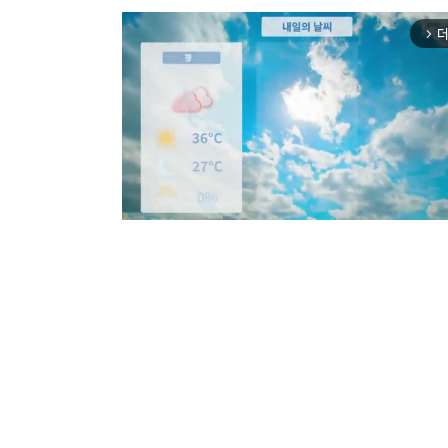
더
arrow_forward_ios
Mut