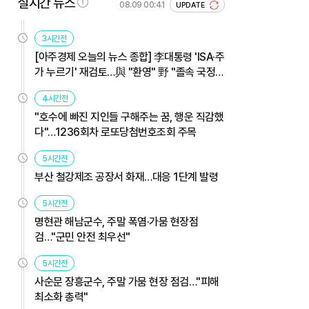
실시간 뉴스
08.09 00:41
UPDATE
3시간전
[아주경제 오늘의 뉴스 종합] 李대통령 'ISA·주
가 누르기' 재검토…與 "환영" 野 "졸속 국정"
外
4시간전
"호수에 빠진 지인들 구해주는 꿈, 행운 직감했
다"…1236회차 로또당첨번호조회 주목
5시간전
부산 철강제조 공장서 화재…대응 1단계 발령
5시간전
명현관 해남군수, 주말 폭염·가뭄 현장점
검…"군민 안전 최우선"
5시간전
사순문 장흥군수, 주말 가뭄 현장 점검…"피해
최소화 총력"