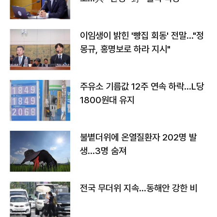
이임생이 밝힌 '빵집 회동' 전말…"정
몽규, 홍명보로 하라 지시"
주유소 기름값 12주 연속 하락…L당
1800원대 유지
불볕더위에 온열질환자 202명 발
생…3명 숨져
전국 무더위 지속…동해안 강한 비