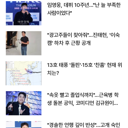
임영웅, 데뷔 10주년…"난 늘 부족한
사람이었다"
"광고주들이 찾아줘"…진태현, '이숙
캠' 하차 후 근황 공개
13호 태풍 '돌핀'·15호 '찬홈' 현재 위
치는?
"속옷 빨고 졸업식까지"…근육병 학
생 돌본 공익, 코미디언 김규원이었
다
"경솔한 언행 깊이 반성"…고개 숙인