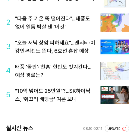
"다음 주 기온 뚝 떨어진다"…태풍도
2
없이 열돔 박살 낸 '이것'
"오늘 저녁 상암 피하세요"…맨시티·이
3
강인·리센느 뜬다, 6호선 혼잡 예상
태풍 '돌핀'·'찬홈' 한반도 빗겨간다…
4
예상 경로는?
"10억 넣어도 25만원"?…SK하이닉
5
스, '쥐꼬리 배당금' 여론 보니
실시간 뉴스
08.10 02:11
UPDATE