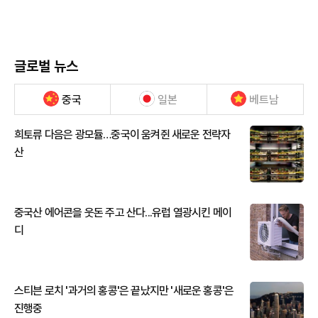
글로벌 뉴스
중국
일본
베트남
희토류 다음은 광모듈…중국이 움켜쥔 새로운 전략자
산
중국산 에어콘을 웃돈 주고 산다...유럽 열광시킨 메이
디
스티븐 로치 '과거의 홍콩'은 끝났지만 '새로운 홍콩'은
진행중