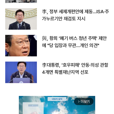
李, 정부 세제개편안에 제동…ISA·주
가누르기안 재검토 지시
與, 황희 '폐기 버스 청년 주택' 제안
에 "당 입장과 무관…개인 의견"
李대통령, '호우피해' 안동·의성 관할
4개면 특별재난지역 선포
더보기
arrow_forward_ios