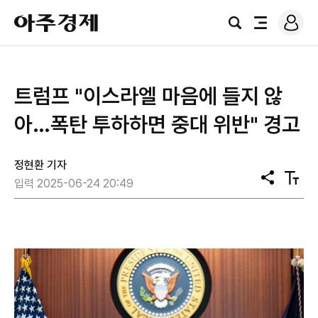
로
아
그
검
전
주
인
색
체
경
메
제
뉴
트럼프 "이스라엘 마음에 들지 않
아…폭탄 투하하면 중대 위반" 경고
정현환 기자
공
텍
입력 2025-06-24 20:49
유
스
트
크
기