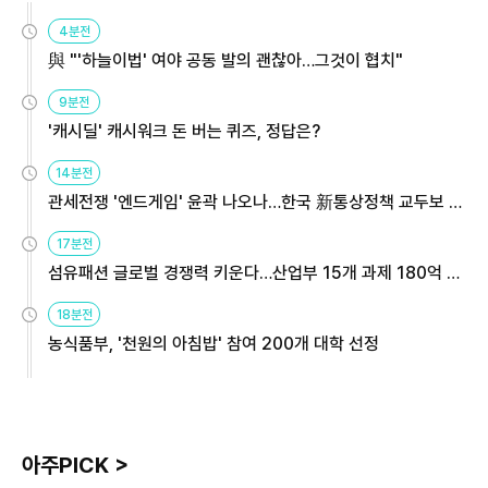
4분전
與 "'하늘이법' 여야 공동 발의 괜찮아…그것이 협치"
9분전
'캐시딜' 캐시워크 돈 버는 퀴즈, 정답은?
14분전
관세전쟁 '엔드게임' 윤곽 나오나…한국 新통상정책 교두보 활
용해야
17분전
섬유패션 글로벌 경쟁력 키운다…산업부 15개 과제 180억 지
원
18분전
농식품부, '천원의 아침밥' 참여 200개 대학 선정
아주PICK >