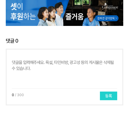
댓글
0
0
/ 300
등록