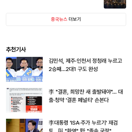
중국뉴스
더보기
추천기사
김민석, 제주·인천서 정청래 누르고
2승째…2대1 구도 완성
李 "결혼, 희망찬 새 출발돼야"… 대
출·청약 '결혼 페널티' 손본다
李대통령 'ISA·주가 누르기' 재검
토…與 "환영" 野 "졸속 국정"