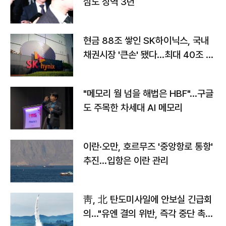
심도 징역 3년
현금 88조 쌓인 SK하이닉스, 국내
채권시장 '큰손' 됐다…최대 40조 투
자
"메모리 월 넘을 해법은 HBF"…구글
도 주목한 차세대 AI 메모리
이란·오만, 호르무즈 '중앙항로 통항'
추진…입항은 이란 관리
靑, 北 탄도미사일에 안보실 긴급회
의…"유엔 결의 위반, 즉각 중단 촉