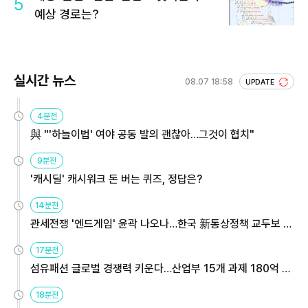
5
예상 경로는?
실시간 뉴스
08.07 18:58
UPDATE
4분전
與 "'하늘이법' 여야 공동 발의 괜찮아…그것이 협치"
9분전
'캐시딜' 캐시워크 돈 버는 퀴즈, 정답은?
14분전
관세전쟁 '엔드게임' 윤곽 나오나…한국 新통상정책 교두보 활
용해야
17분전
섬유패션 글로벌 경쟁력 키운다…산업부 15개 과제 180억 지
원
18분전