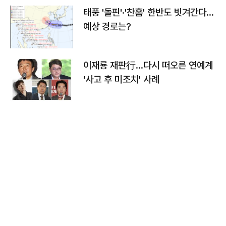
태풍 '돌핀'·'찬홈' 한반도 빗겨간다…
예상 경로는?
이재룡 재판行…다시 떠오른 연예계
'사고 후 미조치' 사례