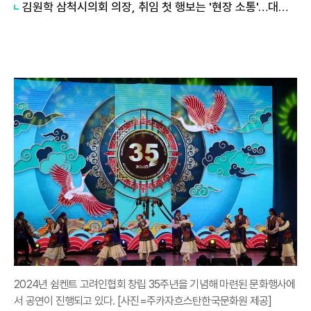
김원학 삼척시의회 의장, 취임 첫 행보는 '현장 소통'…대한노인회·문화원 찾아 시민 목소리 경청
2024년 쉼켄트 고려인협회 창립 35주년을 기념해 마련된 문화행사에
서 공연이 진행되고 있다. [사진=주카자흐스탄한국문화원 제공]