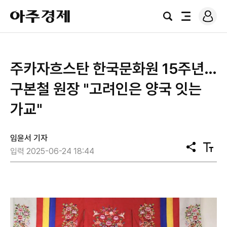
로
아
그
검
전
주
인
색
체
경
메
제
뉴
주카자흐스탄 한국문화원 15주년…
구본철 원장 "고려인은 양국 잇는
가교"
임윤서 기자
공
텍
입력 2025-06-24 18:44
유
스
트
크
기