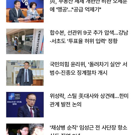
與, 부동산 세제 개편안 비판 오세훈
에 '맹공'…"공급 억제기"
합수본, 선관위 9곳 추가 압색…강남
·서초도 '투표율 허위 입력' 정황
국민의힘 윤리위, '돌려차기 실언' 서
범수·진종오 징계절차 개시
위성락, 스틸 美대사와 상견례…한미
관계 발전 논의
'채상병 순직' 임성근 전 사단장 항소