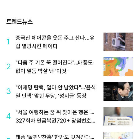
트렌드뉴스
중국산 에어콘을 웃돈 주고 산다...유
1
럽 열광시킨 메이디
"다음 주 기온 뚝 떨어진다"…태풍도
2
없이 열돔 박살 낸 '이것'
"이재명 탄핵, 얼마 안 남았다"...'윤석
3
열 탄핵' 맞힌 무당, '성지글' 등장
"서울 여행하는 꿈 뒤 찾아온 행운"…
4
327회차 연금복권720+ 당첨번호조
회 주목
태풍 '돌핀'·'찬홈' 한반도 빗겨간다…