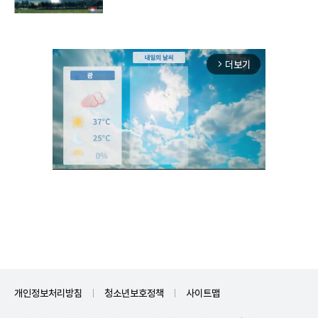
구"
더보기
arrow_forward_ios
Unmute
개인정보처리방침
청소년보호정책
사이트맵