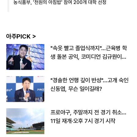
농식품부, '천원의 아침밥' 참여 200개 대학 선정
아주PICK >
"속옷 빨고 졸업식까지"…근육병 학
생 돌본 공익, 코미디언 김규원이었
다
"경솔한 언행 깊이 반성"…고개 숙인
신동엽, 무슨 일이길래?
프로야구, 주말까지 전 경기 취소…
11일 재개·오후 7시 경기 시작