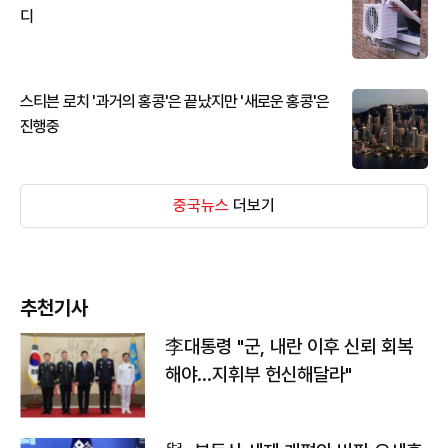
디
스티븐 로치 '과거의 홍콩'은 끝났지만 '새로운 홍콩'은
진행중
중국뉴스
더보기
추천기사
李대통령 "군, 내란 이후 신뢰 회복
해야…지휘부 헌신해달라"