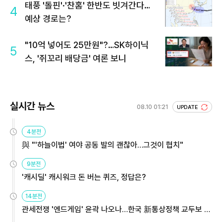
태풍 '돌핀'·'찬홈' 한반도 빗겨간다…
4
예상 경로는?
"10억 넣어도 25만원"?…SK하이닉
5
스, '쥐꼬리 배당금' 여론 보니
실시간 뉴스
08.10 01:21
UPDATE
4분전
與 "'하늘이법' 여야 공동 발의 괜찮아…그것이 협치"
9분전
'캐시딜' 캐시워크 돈 버는 퀴즈, 정답은?
14분전
관세전쟁 '엔드게임' 윤곽 나오나…한국 新통상정책 교두보 활
용해야