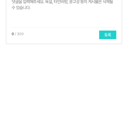
0
/ 300
등록