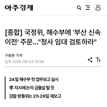
로
아
그
검
전
주
인
색
체
경
메
제
뉴
[종합] 국정위, 해수부에 '부산 신속
이전' 주문…"청사 임대 검토하라"
구동현 기자
공
텍
입력 2025-06-24 16:58
유
스
트
크
기
24일 해수부 첫 업무보고 실시
李 지시에 논의 급물살 탈 듯
검찰·방통위는 25·26일 재보고