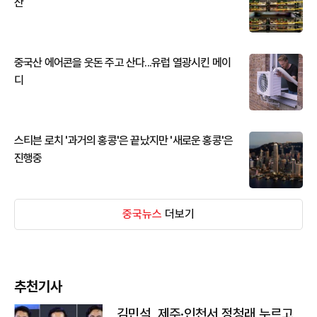
산
중국산 에어콘을 웃돈 주고 산다...유럽 열광시킨 메이
디
스티븐 로치 '과거의 홍콩'은 끝났지만 '새로운 홍콩'은
진행중
중국뉴스
더보기
추천기사
김민석, 제주·인천서 정청래 누르고