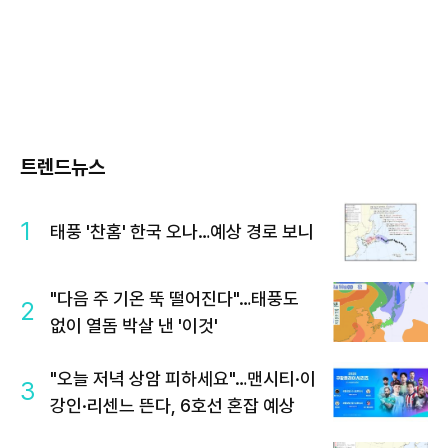
트렌드뉴스
1
태풍 '찬홈' 한국 오나…예상 경로 보니
"다음 주 기온 뚝 떨어진다"…태풍도
2
없이 열돔 박살 낸 '이것'
"오늘 저녁 상암 피하세요"…맨시티·이
3
강인·리센느 뜬다, 6호선 혼잡 예상