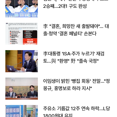
2승째…2대1 구도 완성
李 "결혼, 희망찬 새 출발돼야"… 대
출·청약 '결혼 페널티' 손본다
李대통령 'ISA·주가 누르기' 재검
토…與 "환영" 野 "졸속 국정"
이임생이 밝힌 '빵집 회동' 전말…"정
몽규, 홍명보로 하라 지시"
주유소 기름값 12주 연속 하락…L당
1800원대 유지