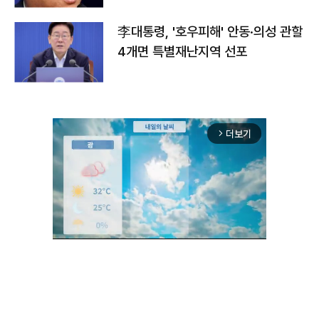
李대통령, '호우피해' 안동·의성 관할
4개면 특별재난지역 선포
더보기
arrow_forward_ios
Mute