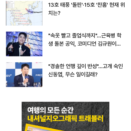
13호 태풍 '돌핀'·15호 '찬홈' 현재 위
치는?
"속옷 빨고 졸업식까지"…근육병 학
생 돌본 공익, 코미디언 김규원이었
다
"경솔한 언행 깊이 반성"…고개 숙인
신동엽, 무슨 일이길래?