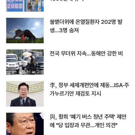
불볕더위에 온열질환자 202명 발
생…3명 숨져
전국 무더위 지속…동해안 강한 비
李, 정부 세제개편안에 제동…ISA·주
가누르기안 재검토 지시
與, 황희 '폐기 버스 청년 주택' 제안
에 "당 입장과 무관…개인 의견"