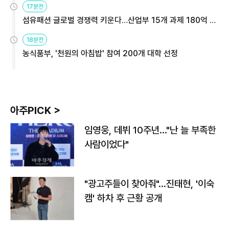
17분전
섬유패션 글로벌 경쟁력 키운다…산업부 15개 과제 180억 지
원
18분전
농식품부, '천원의 아침밥' 참여 200개 대학 선정
아주PICK >
임영웅, 데뷔 10주년…"난 늘 부족한
사람이었다"
"광고주들이 찾아줘"…진태현, '이숙
캠' 하차 후 근황 공개