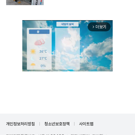
더보기
arrow_forward_ios
Unmute
개인정보처리방침
청소년보호정책
사이트맵