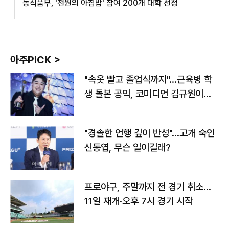
농식품부, '천원의 아침밥' 참여 200개 대학 선정
아주PICK >
"속옷 빨고 졸업식까지"…근육병 학
생 돌본 공익, 코미디언 김규원이었
다
"경솔한 언행 깊이 반성"…고개 숙인
신동엽, 무슨 일이길래?
프로야구, 주말까지 전 경기 취소…
11일 재개·오후 7시 경기 시작