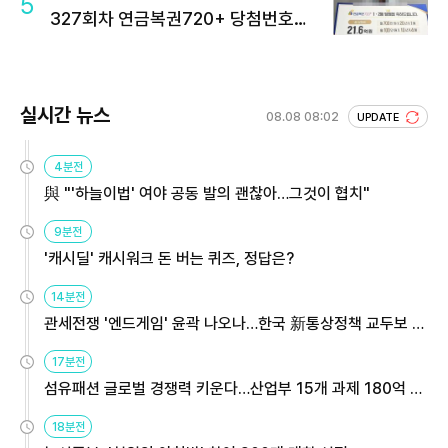
5
327회차 연금복권720+ 당첨번호조
회 주목
실시간 뉴스
08.08 08:02
UPDATE
4분전
與 "'하늘이법' 여야 공동 발의 괜찮아…그것이 협치"
9분전
'캐시딜' 캐시워크 돈 버는 퀴즈, 정답은?
14분전
관세전쟁 '엔드게임' 윤곽 나오나…한국 新통상정책 교두보 활
용해야
17분전
섬유패션 글로벌 경쟁력 키운다…산업부 15개 과제 180억 지
원
18분전