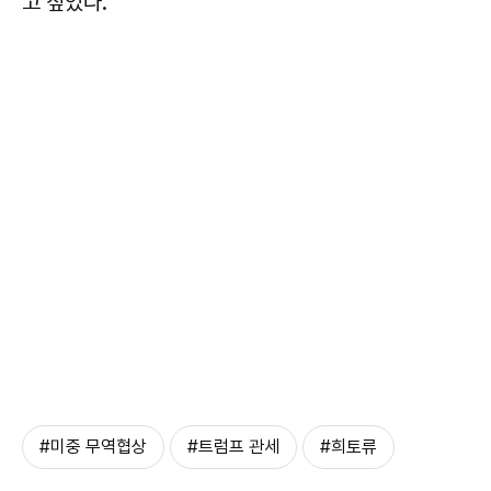
고 짚었다.
#미중 무역협상
#트럼프 관세
#희토류