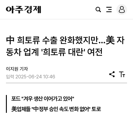
로
아
그
검
전
주
인
색
체
경
메
제
뉴
中 희토류 수출 완화했지만…美 자
동차 업계 '희토류 대란' 여전
이지원 기자
공
텍
입력 2025-06-24 10:46
유
스
트
크
기
포드 "겨우 생산 이어가고 있어"
美업체들 "中정부 승인 속도 변화 없어" 토로