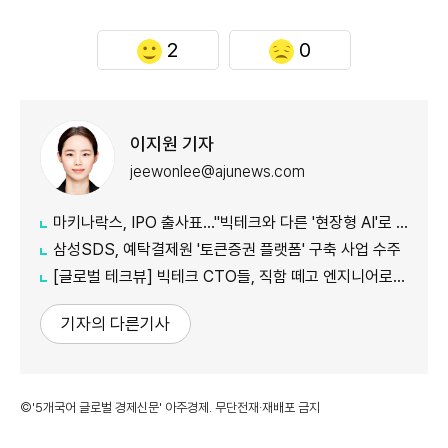
2
0
이지원 기자
jeewonlee@ajunews.com
마키나락스, IPO 출사표…"빅테크와 다른 '현장형 AI'로 승부"
삼성SDS, 예탁결제원 '토큰증권 플랫폼' 구축 사업 수주
[글로벌 테크뷰] 빅테크 CTO들, 직함 떼고 엔지니어로 유턴...'앤트로픽행 러시' 이유는
기자의 다른기사
©'5개국어 글로벌 경제신문' 아주경제. 무단전재·재배포 금지