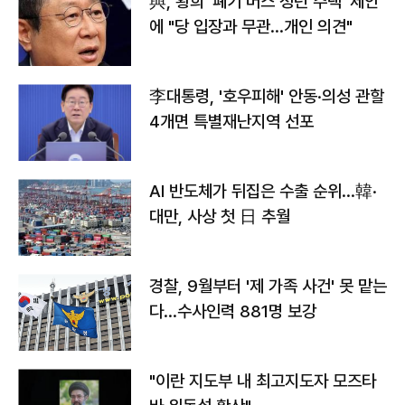
與, 황희 '폐기 버스 청년 주택' 제안
에 "당 입장과 무관…개인 의견"
李대통령, '호우피해' 안동·의성 관할
4개면 특별재난지역 선포
AI 반도체가 뒤집은 수출 순위…韓·
대만, 사상 첫 日 추월
경찰, 9월부터 '제 가족 사건' 못 맡는
다…수사인력 881명 보강
"이란 지도부 내 최고지도자 모즈타