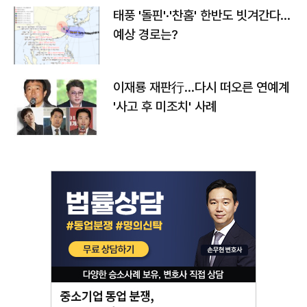
태풍 '돌핀'·'찬홈' 한반도 빗겨간다…
예상 경로는?
이재룡 재판行…다시 떠오른 연예계
'사고 후 미조치' 사례