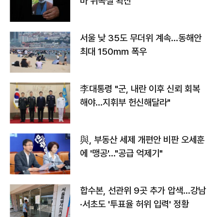
바 위독설 확산"
서울 낮 35도 무더위 계속…동해안
최대 150㎜ 폭우
李대통령 "군, 내란 이후 신뢰 회복
해야…지휘부 헌신해달라"
與, 부동산 세제 개편안 비판 오세훈
에 '맹공'…"공급 억제기"
합수본, 선관위 9곳 추가 압색…강남
·서초도 '투표율 허위 입력' 정황