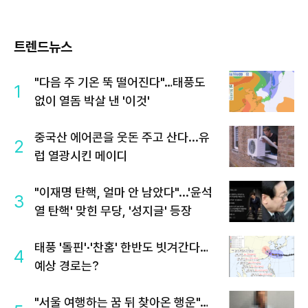
트렌드뉴스
"다음 주 기온 뚝 떨어진다"…태풍도
1
없이 열돔 박살 낸 '이것'
중국산 에어콘을 웃돈 주고 산다...유
2
럽 열광시킨 메이디
"이재명 탄핵, 얼마 안 남았다"...'윤석
3
열 탄핵' 맞힌 무당, '성지글' 등장
태풍 '돌핀'·'찬홈' 한반도 빗겨간다…
4
예상 경로는?
"서울 여행하는 꿈 뒤 찾아온 행운"…