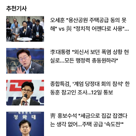
추천기사
오세훈 "용산공원 주택공급 동의 못
해" vs 與 "정치적 어젠다로 사용"
맞불
李대통령 "외신서 보던 폭염 상황 현
실로…모든 행정력 총동원하라"
종합특검, '계엄 당정대 회의 참석' 한
동훈 참고인 조사...12일 통보
靑 홍보수석 "세금으로 집값 잡겠다
는 생각 없어…주택 공급 '속도전'"