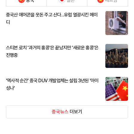
중국
일본
베트남
중국산 에어콘을 웃돈 주고 산다...유럽 열광시킨 메이
디
스티븐 로치 '과거의 홍콩'은 끝났지만 '새로운 홍콩'은
진행중
'역사적 순간' 중국 DUV 개발업체는 설립 3년된 '아이
성나'
중국뉴스
더보기