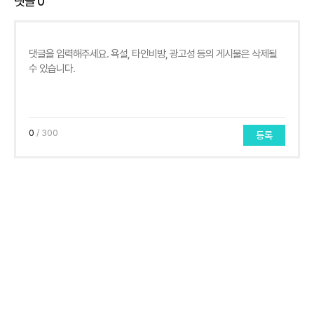
댓글
0
0
/ 300
등록