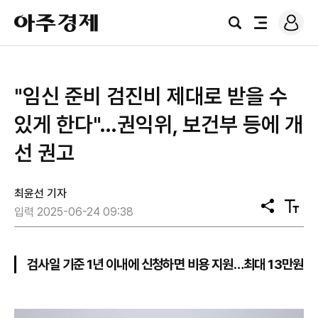
로
아
그
검
전
주
인
색
체
경
메
제
뉴
"임신 준비 검진비 제대로 받을 수
있게 한다"…권익위, 보건부 등에 개
선 권고
최윤선 기자
공
텍
입력 2025-06-24 09:38
유
스
트
크
기
검사일 기준 1년 이내에 신청하면 비용 지원…최대 13만원