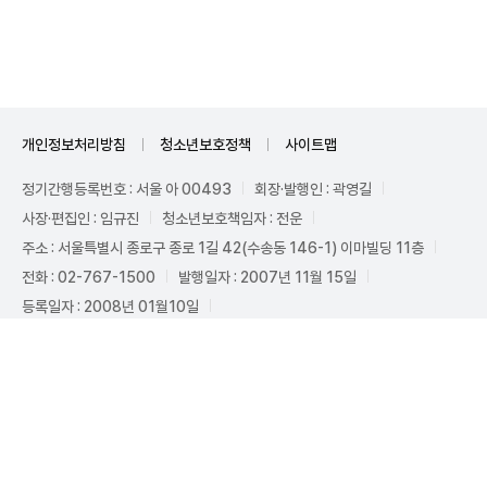
Unmute
개인정보처리방침
청소년보호정책
사이트맵
정기간행등록번호 : 서울 아 00493
회장·발행인 : 곽영길
사장·편집인 : 임규진
청소년보호책임자 : 전운
주소 : 서울특별시 종로구 종로 1길 42(수송동 146-1) 이마빌딩 11층
전화 : 02-767-1500
발행일자 : 2007년 11월 15일
등록일자 : 2008년 01월10일
아주경제는 인터넷신문윤리위원회 윤리강령을 준수합니다. 아주경제의 모든
콘텐츠(기사)는 저작권법의 보호를 받으며, 무단전재, 복사, 배포 등을 금지합
니다.
Copyright ⓒ AJUNEWS All rights reserved.