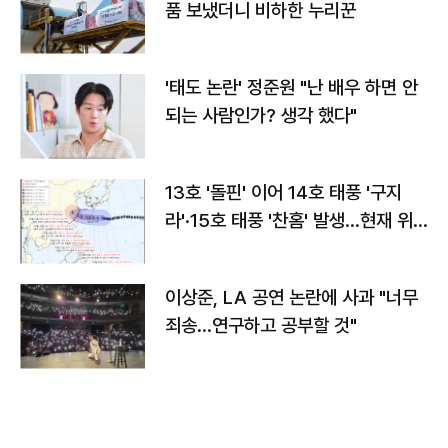
품 보냈더니 비하한 누리꾼
'태도 논란' 정준원 "난 배우 하면 안
되는 사람인가? 생각 했다"
13호 '돌핀' 이어 14호 태풍 '구지
라'·15호 태풍 '찬홈' 발생…현재 위
치와 이동경로는?
이상준, LA 공연 논란에 사과 "너무
죄송…연구하고 공부할 것"