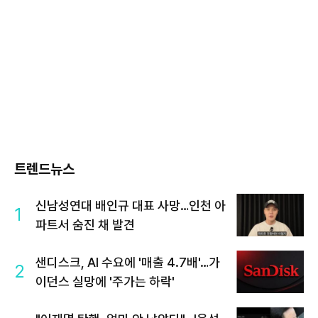
트렌드뉴스
신남성연대 배인규 대표 사망…인천 아
1
파트서 숨진 채 발견
샌디스크, AI 수요에 '매출 4.7배'…가
2
이던스 실망에 '주가는 하락'