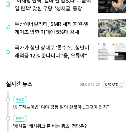
"이재명 탄핵, 얼마 안 남았다"...'윤석
3
열 탄핵' 맞힌 무당, '성지글' 등장
두산에너빌리티, SMR 세제 지원·빌
4
게이츠 방한 기대에 5%대 강세
국가가 청년 상대로 '통수'?...청년미
5
래적금 12% 준다더니 "응, 오류야"
실시간 뉴스
08.06 15:23
UPDATE
4분전
與 "'하늘이법' 여야 공동 발의 괜찮아…그것이 협치"
9분전
'캐시딜' 캐시워크 돈 버는 퀴즈, 정답은?