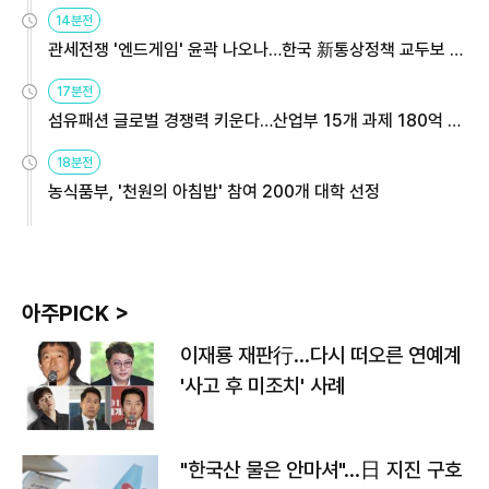
14분전
관세전쟁 '엔드게임' 윤곽 나오나…한국 新통상정책 교두보 활
용해야
17분전
섬유패션 글로벌 경쟁력 키운다…산업부 15개 과제 180억 지
원
18분전
농식품부, '천원의 아침밥' 참여 200개 대학 선정
아주PICK >
이재룡 재판行…다시 떠오른 연예계
'사고 후 미조치' 사례
"한국산 물은 안마셔"…日 지진 구호