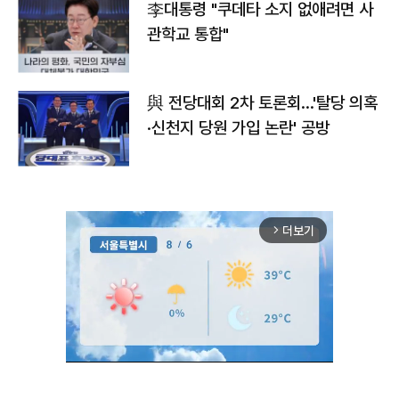
李대통령 "쿠데타 소지 없애려면 사
관학교 통합"
與 전당대회 2차 토론회…'탈당 의혹
·신천지 당원 가입 논란' 공방
더보기
arrow_forward_ios