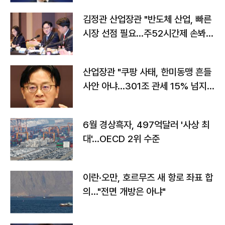
김정관 산업장관 "반도체 산업, 빠른
시장 선점 필요…주52시간제 손봐
야"
산업장관 "쿠팡 사태, 한미동맹 흔들
사안 아냐…301조 관세 15% 넘지
않도록 협의"
6월 경상흑자, 497억달러 '사상 최
대'…OECD 2위 수준
이란·오만, 호르무즈 새 항로 좌표 합
의…"전면 개방은 아냐"