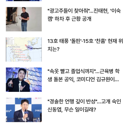
"광고주들이 찾아줘"…진태현, '이숙
캠' 하차 후 근황 공개
13호 태풍 '돌핀'·15호 '찬홈' 현재 위
치는?
"속옷 빨고 졸업식까지"…근육병 학
생 돌본 공익, 코미디언 김규원이었
다
"경솔한 언행 깊이 반성"…고개 숙인
신동엽, 무슨 일이길래?