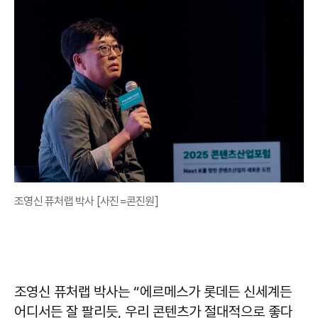
조영신 퓨처랩 박사 [사진=콘진원]
조영신 퓨처랩 박사는 “에르메스가 롯데든 신세계든
어디서든 잘 팔리듯, 우리 콘텐츠가 절대적으로 좋다