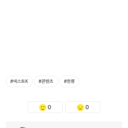
#넥스트K
#콘텐츠
#한류
0
0