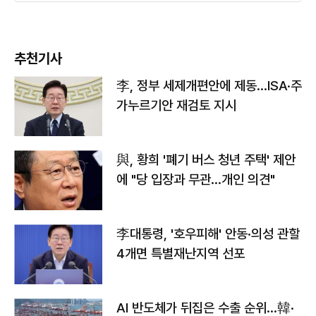
추천기사
李, 정부 세제개편안에 제동…ISA·주
가누르기안 재검토 지시
與, 황희 '폐기 버스 청년 주택' 제안
에 "당 입장과 무관…개인 의견"
李대통령, '호우피해' 안동·의성 관할
4개면 특별재난지역 선포
AI 반도체가 뒤집은 수출 순위…韓·