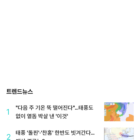
트렌드뉴스
"다음 주 기온 뚝 떨어진다"…태풍도
1
없이 열돔 박살 낸 '이것'
태풍 '돌핀'·'찬홈' 한반도 빗겨간다…
2