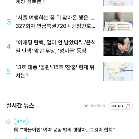
예상 경로는?
"서울 여행하는 꿈 뒤 찾아온 행운"…
3
327회차 연금복권720+ 당첨번호조
회 주목
"이재명 탄핵, 얼마 안 남았다"...'윤석
4
열 탄핵' 맞힌 무당, '성지글' 등장
13호 태풍 '돌핀'·15호 '찬홈' 현재 위
5
치는?
실시간 뉴스
08.09 05:19
UPDATE
4분전
與 "'하늘이법' 여야 공동 발의 괜찮아…그것이 협치"