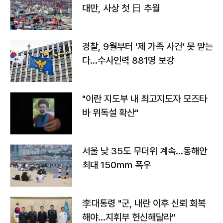
대만, 사상 첫 日 추월
경찰, 9월부터 '제 가족 사건' 못 맡는
다…수사인력 881명 보강
"이란 지도부 내 최고지도자 모즈타
바 위독설 확산"
서울 낮 35도 무더위 계속…동해안
최대 150㎜ 폭우
李대통령 "군, 내란 이후 신뢰 회복
해야…지휘부 헌신해달라"