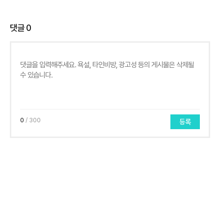
댓글
0
0
/ 300
등록