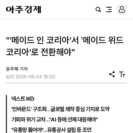
로
아
그
검
전
주
인
색
체
경
메
제
뉴
"'메이드 인 코리아'서 '메이드 위드
코리아'로 전환해야"
윤주혜 기자
공
텍
입력 2025-06-24 18:00
유
스
트
크
기
넥스트 K②
'인바운드' 구조화…글로벌 제작 중심 기지로 도약
기회와 위기 교차…"AI 등에 선제 대응해야"
"유통망 뚫어야"…유통공사 설립 등 조언