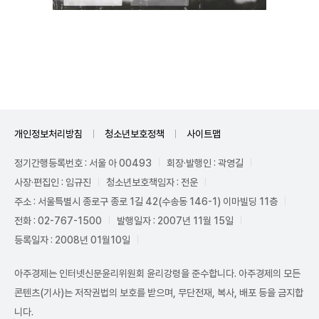
Unmute
개인정보처리방침
청소년보호정책
사이트맵
정기간행등록번호 : 서울 아 00493
회장·발행인 : 곽영길
사장·편집인 : 임규진
청소년보호책임자 : 전운
주소 : 서울특별시 종로구 종로 1길 42(수송동 146-1) 이마빌딩 11층
전화 : 02-767-1500
발행일자 : 2007년 11월 15일
등록일자 : 2008년 01월10일
아주경제는 인터넷신문윤리위원회 윤리강령을 준수합니다. 아주경제의 모든
콘텐츠(기사)는 저작권법의 보호를 받으며, 무단전재, 복사, 배포 등을 금지합
니다.