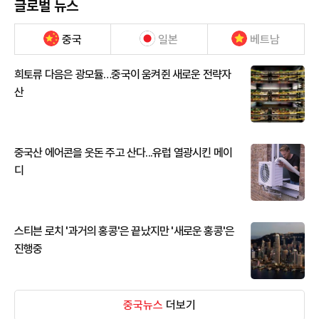
글로벌 뉴스
중국
일본
베트남
희토류 다음은 광모듈…중국이 움켜쥔 새로운 전략자
산
중국산 에어콘을 웃돈 주고 산다...유럽 열광시킨 메이
디
스티븐 로치 '과거의 홍콩'은 끝났지만 '새로운 홍콩'은
진행중
중국뉴스
더보기