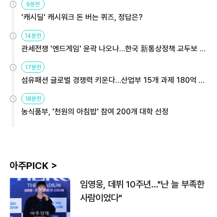
9분전
'캐시딜' 캐시워크 돈 버는 퀴즈, 정답은?
14분전
관세전쟁 '엔드게임' 윤곽 나오나…한국 新통상정책 교두보 활
용해야
17분전
섬유패션 글로벌 경쟁력 키운다…산업부 15개 과제 180억 지
원
18분전
농식품부, '천원의 아침밥' 참여 200개 대학 선정
아주PICK >
임영웅, 데뷔 10주년…"난 늘 부족한
사람이었다"