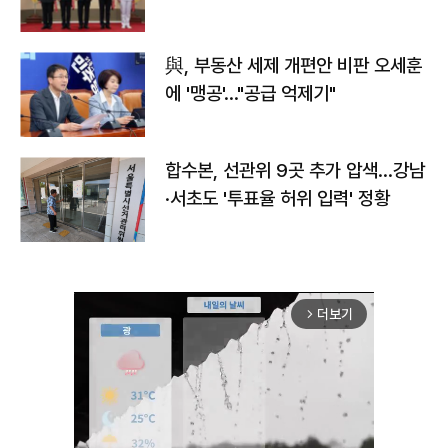
與, 부동산 세제 개편안 비판 오세훈
에 '맹공'…"공급 억제기"
합수본, 선관위 9곳 추가 압색…강남
·서초도 '투표율 허위 입력' 정황
더보기
arrow_forward_ios