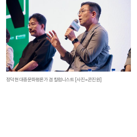
정덕현 대중문화평론가 겸 칼럼니스트 [사진=콘진원]