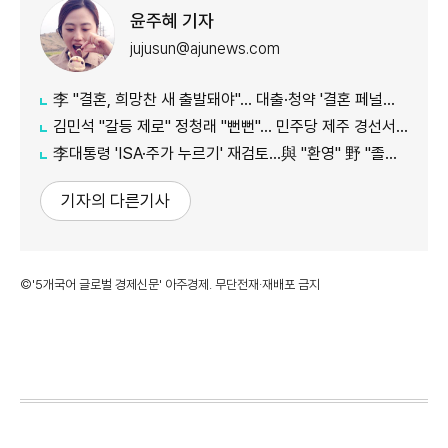
윤주혜 기자
jujusun@ajunews.com
李 "결혼, 희망찬 새 출발돼야"… 대출·청약 '결혼 페널티' 손본다
김민석 "갈등 제로" 정청래 "뻔뻔"… 민주당 제주 경선서 격돌
李대통령 'ISA·주가 누르기' 재검토…與 "환영" 野 "졸속 국정"
기자의 다른기사
©'5개국어 글로벌 경제신문' 아주경제. 무단전재·재배포 금지