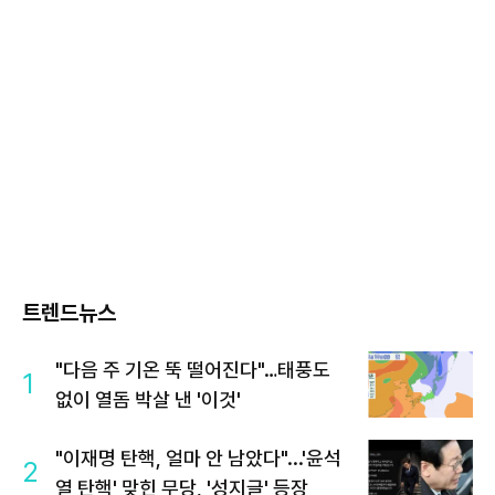
트렌드뉴스
"다음 주 기온 뚝 떨어진다"…태풍도
1
없이 열돔 박살 낸 '이것'
"이재명 탄핵, 얼마 안 남았다"...'윤석
2
열 탄핵' 맞힌 무당, '성지글' 등장