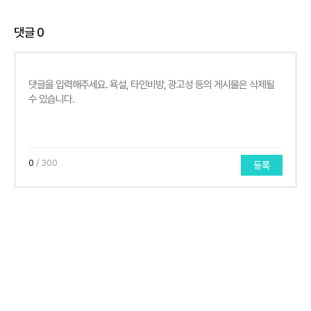
댓글
0
0
/ 300
등록