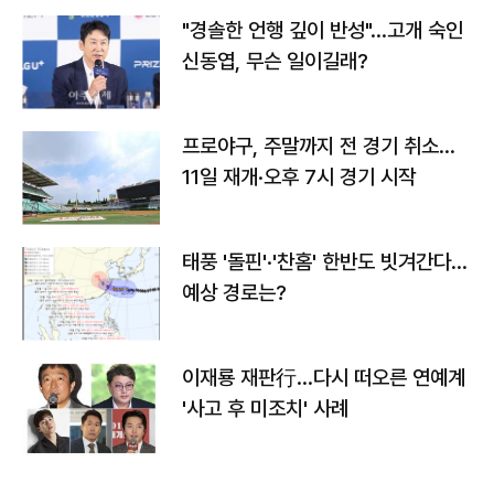
"경솔한 언행 깊이 반성"…고개 숙인
신동엽, 무슨 일이길래?
프로야구, 주말까지 전 경기 취소…
11일 재개·오후 7시 경기 시작
태풍 '돌핀'·'찬홈' 한반도 빗겨간다…
예상 경로는?
이재룡 재판行…다시 떠오른 연예계
'사고 후 미조치' 사례