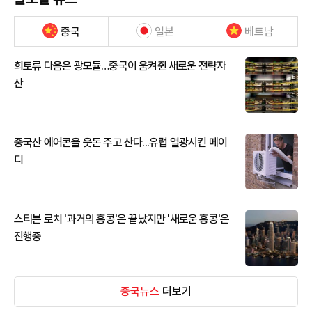
중국
일본
베트남
희토류 다음은 광모듈…중국이 움켜쥔 새로운 전략자
산
중국산 에어콘을 웃돈 주고 산다...유럽 열광시킨 메이
디
스티븐 로치 '과거의 홍콩'은 끝났지만 '새로운 홍콩'은
진행중
중국뉴스
더보기