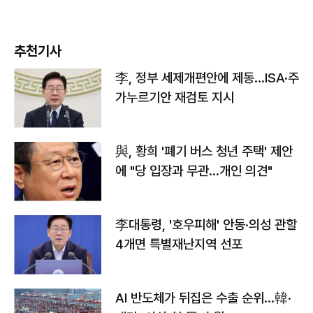
추천기사
李, 정부 세제개편안에 제동…ISA·주
가누르기안 재검토 지시
與, 황희 '폐기 버스 청년 주택' 제안
에 "당 입장과 무관…개인 의견"
李대통령, '호우피해' 안동·의성 관할
4개면 특별재난지역 선포
AI 반도체가 뒤집은 수출 순위…韓·