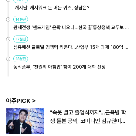
'캐시딜' 캐시워크 돈 버는 퀴즈, 정답은?
14분전
관세전쟁 '엔드게임' 윤곽 나오나…한국 新통상정책 교두보 활
용해야
17분전
섬유패션 글로벌 경쟁력 키운다…산업부 15개 과제 180억 지
원
18분전
농식품부, '천원의 아침밥' 참여 200개 대학 선정
아주PICK >
"속옷 빨고 졸업식까지"…근육병 학
생 돌본 공익, 코미디언 김규원이었
다