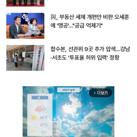
與, 부동산 세제 개편안 비판 오세훈
에 '맹공'…"공급 억제기"
합수본, 선관위 9곳 추가 압색…강남
·서초도 '투표율 허위 입력' 정황
더보기
arrow_forward_ios