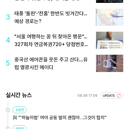
태풍 '돌핀'·'찬홈' 한반도 빗겨간다…
3
예상 경로는?
"서울 여행하는 꿈 뒤 찾아온 행운"…
4
327회차 연금복권720+ 당첨번호조
회 주목
중국산 에어콘을 웃돈 주고 산다...유
5
럽 열광시킨 메이디
실시간 뉴스
08.08 17:56
UPDATE
4분전
與 "'하늘이법' 여야 공동 발의 괜찮아…그것이 협치"
9분전