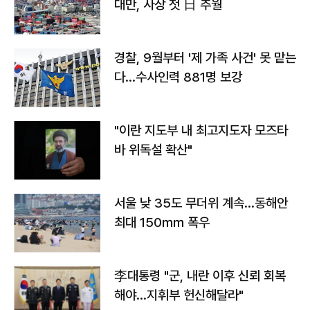
대만, 사상 첫 日 추월
경찰, 9월부터 '제 가족 사건' 못 맡는
다…수사인력 881명 보강
"이란 지도부 내 최고지도자 모즈타
바 위독설 확산"
서울 낮 35도 무더위 계속…동해안
최대 150㎜ 폭우
李대통령 "군, 내란 이후 신뢰 회복
해야…지휘부 헌신해달라"