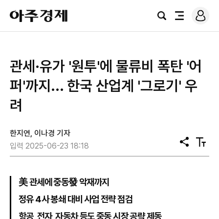
로
아
그
검
전
주
인
색
체
경
메
제
뉴
관세·유가 '원투'에 물류비 폭탄 '어
퍼'까지... 한국 산업계 '그로기' 우
려
한지연, 이나경 기자
공
텍
입력 2025-06-23 18:18
유
스
트
크
기
美 관세에 중동發 악재까지
정유 4사 봉쇄 대비 사업 전략 점검
항공, 전자, 자동차 등도 중동 시장 공략 제동