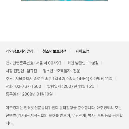
Unmute
개인정보처리방침
청소년보호정책
사이트맵
정기간행등록번호 : 서울 아 00493
회장·발행인 : 곽영길
사장·편집인 : 임규진
청소년보호책임자 : 전운
주소 : 서울특별시 종로구 종로 1길 42(수송동 146-1) 이마빌딩 11층
전화 : 02-767-1500
발행일자 : 2007년 11월 15일
등록일자 : 2008년 01월10일
아주경제는 인터넷신문윤리위원회 윤리강령을 준수합니다. 아주경제의 모든
콘텐츠(기사)는 저작권법의 보호를 받으며, 무단전재, 복사, 배포 등을 금지합
니다.