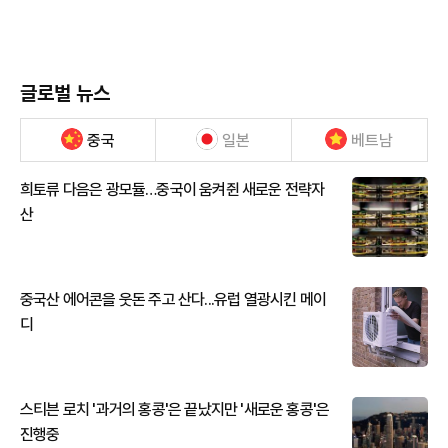
글로벌 뉴스
중국
일본
베트남
희토류 다음은 광모듈…중국이 움켜쥔 새로운 전략자
산
중국산 에어콘을 웃돈 주고 산다...유럽 열광시킨 메이
디
스티븐 로치 '과거의 홍콩'은 끝났지만 '새로운 홍콩'은
진행중