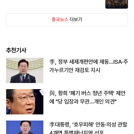
중국뉴스
더보기
추천기사
李, 정부 세제개편안에 제동…ISA·주
가누르기안 재검토 지시
與, 황희 '폐기 버스 청년 주택' 제안
에 "당 입장과 무관…개인 의견"
李대통령, '호우피해' 안동·의성 관할
4개면 특별재난지역 선포