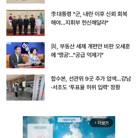
李대통령 "군, 내란 이후 신뢰 회복
해야…지휘부 헌신해달라"
與, 부동산 세제 개편안 비판 오세훈
에 '맹공'…"공급 억제기"
합수본, 선관위 9곳 추가 압색…강남
·서초도 '투표율 허위 입력' 정황
더보기
arrow_forward_ios