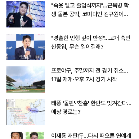
"속옷 빨고 졸업식까지"…근육병 학
생 돌본 공익, 코미디언 김규원이었
다
"경솔한 언행 깊이 반성"…고개 숙인
신동엽, 무슨 일이길래?
프로야구, 주말까지 전 경기 취소…
11일 재개·오후 7시 경기 시작
태풍 '돌핀'·'찬홈' 한반도 빗겨간다…
예상 경로는?
이재룡 재판行…다시 떠오른 연예계