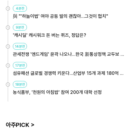
4분전
與 "'하늘이법' 여야 공동 발의 괜찮아…그것이 협치"
9분전
'캐시딜' 캐시워크 돈 버는 퀴즈, 정답은?
14분전
관세전쟁 '엔드게임' 윤곽 나오나…한국 新통상정책 교두보 활
용해야
17분전
섬유패션 글로벌 경쟁력 키운다…산업부 15개 과제 180억 지
원
18분전
농식품부, '천원의 아침밥' 참여 200개 대학 선정
아주PICK >