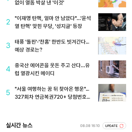
없이 열돔 박살 낸 '이것'
"이재명 탄핵, 얼마 안 남았다"...'윤석
2
열 탄핵' 맞힌 무당, '성지글' 등장
태풍 '돌핀'·'찬홈' 한반도 빗겨간다…
3
예상 경로는?
중국산 에어콘을 웃돈 주고 산다...유
4
럽 열광시킨 메이디
"서울 여행하는 꿈 뒤 찾아온 행운"…
5
327회차 연금복권720+ 당첨번호조
회 주목
실시간 뉴스
08.08 16:10
UPDATE