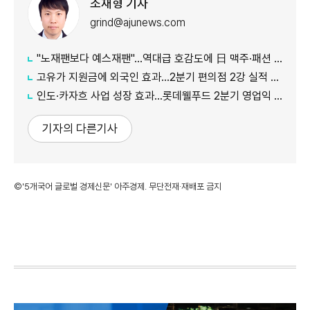
조재형 기자
grind@ajunews.com
"노재팬보다 예스재팬"…역대급 호감도에 日 맥주·패션 '날개'
고유가 지원금에 외국인 효과…2분기 편의점 2강 실적 날았다
인도·카자흐 사업 성장 효과…롯데웰푸드 2분기 영업익 89%↑
기자의 다른기사
©'5개국어 글로벌 경제신문' 아주경제. 무단전재·재배포 금지