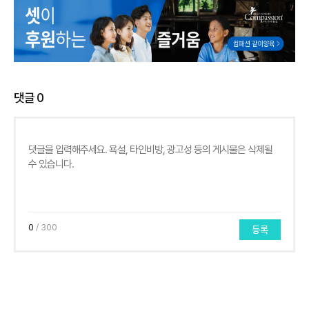
댓글
0
0
/ 300
등록