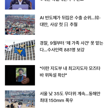
AI 반도체가 뒤집은 수출 순위…韓·
대만, 사상 첫 日 추월
경찰, 9월부터 '제 가족 사건' 못 맡는
다…수사인력 881명 보강
"이란 지도부 내 최고지도자 모즈타
바 위독설 확산"
서울 낮 35도 무더위 계속…동해안
최대 150㎜ 폭우