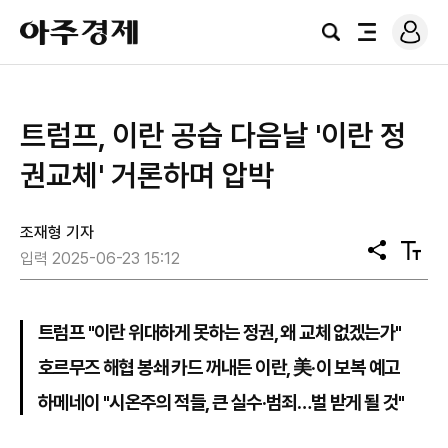
로
아
그
검
전
주
인
색
체
경
메
제
뉴
트럼프, 이란 공습 다음날 '이란 정
권교체' 거론하며 압박
조재형 기자
공
텍
입력 2025-06-23 15:12
유
스
트
크
기
트럼프 "이란 위대하게 못하는 정권, 왜 교체 없겠는가"
호르무즈 해협 봉쇄 카드 꺼내든 이란, 美·이 보복 예고
하메네이 "시온주의 적들, 큰 실수·범죄…벌 받게 될 것"