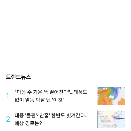
트렌드뉴스
"다음 주 기온 뚝 떨어진다"…태풍도
1
없이 열돔 박살 낸 '이것'
태풍 '돌핀'·'찬홈' 한반도 빗겨간다…
2
예상 경로는?