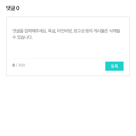
댓글
0
0
/ 300
등록