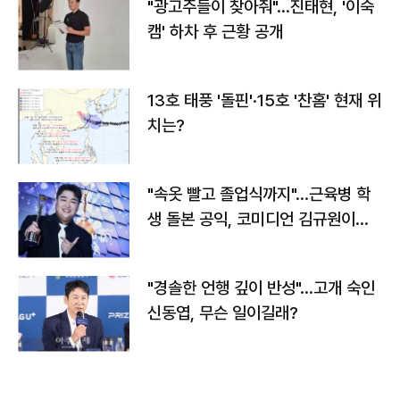
"광고주들이 찾아줘"…진태현, '이숙
캠' 하차 후 근황 공개
13호 태풍 '돌핀'·15호 '찬홈' 현재 위
치는?
"속옷 빨고 졸업식까지"…근육병 학
생 돌본 공익, 코미디언 김규원이었
다
"경솔한 언행 깊이 반성"…고개 숙인
신동엽, 무슨 일이길래?