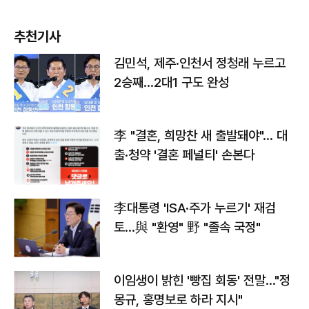
추천기사
김민석, 제주·인천서 정청래 누르고
2승째…2대1 구도 완성
李 "결혼, 희망찬 새 출발돼야"… 대
출·청약 '결혼 페널티' 손본다
李대통령 'ISA·주가 누르기' 재검
토…與 "환영" 野 "졸속 국정"
이임생이 밝힌 '빵집 회동' 전말…"정
몽규, 홍명보로 하라 지시"