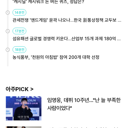
'캐시딜' 캐시워크 돈 버는 퀴즈, 정답은?
14분전
관세전쟁 '엔드게임' 윤곽 나오나…한국 新통상정책 교두보 활
용해야
17분전
섬유패션 글로벌 경쟁력 키운다…산업부 15개 과제 180억 지
원
18분전
농식품부, '천원의 아침밥' 참여 200개 대학 선정
아주PICK >
임영웅, 데뷔 10주년…"난 늘 부족한
사람이었다"