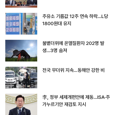
주유소 기름값 12주 연속 하락…L당
1800원대 유지
불볕더위에 온열질환자 202명 발
생…3명 숨져
전국 무더위 지속…동해안 강한 비
李, 정부 세제개편안에 제동…ISA·주
가누르기안 재검토 지시