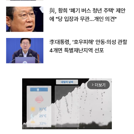
與, 황희 '폐기 버스 청년 주택' 제안
에 "당 입장과 무관…개인 의견"
李대통령, '호우피해' 안동·의성 관할
4개면 특별재난지역 선포
더보기
arrow_forward_ios