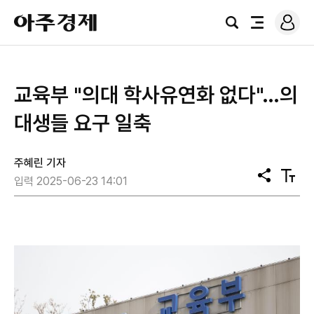
로
아
그
검
전
주
인
색
체
경
메
제
뉴
교육부 "의대 학사유연화 없다"…의
대생들 요구 일축
주혜린 기자
공
텍
입력 2025-06-23 14:01
유
스
트
크
기