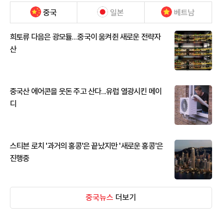
중국
일본
베트남
희토류 다음은 광모듈…중국이 움켜쥔 새로운 전략자
산
중국산 에어콘을 웃돈 주고 산다...유럽 열광시킨 메이
디
스티븐 로치 '과거의 홍콩'은 끝났지만 '새로운 홍콩'은
진행중
중국뉴스
더보기