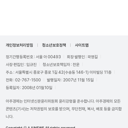
Unmute
개인정보처리방침
청소년보호정책
사이트맵
정기간행등록번호 : 서울 아 00493
회장·발행인 : 곽영길
사장·편집인 : 임규진
청소년보호책임자 : 전운
주소 : 서울특별시 종로구 종로 1길 42(수송동 146-1) 이마빌딩 11층
전화 : 02-767-1500
발행일자 : 2007년 11월 15일
등록일자 : 2008년 01월10일
아주경제는 인터넷신문윤리위원회 윤리강령을 준수합니다. 아주경제의 모든
콘텐츠(기사)는 저작권법의 보호를 받으며, 무단전재, 복사, 배포 등을 금지합
니다.
Copyright ⓒ AJUNEWS All rights reserved.