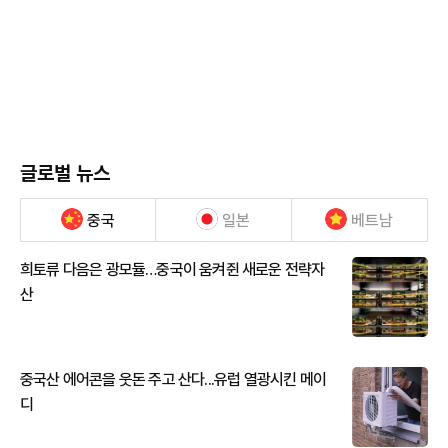
글로벌 뉴스
중국
일본
베트남
희토류 다음은 광모듈…중국이 움켜쥔 새로운 전략자
산
중국산 에어콘을 웃돈 주고 산다...유럽 열광시킨 메이
디