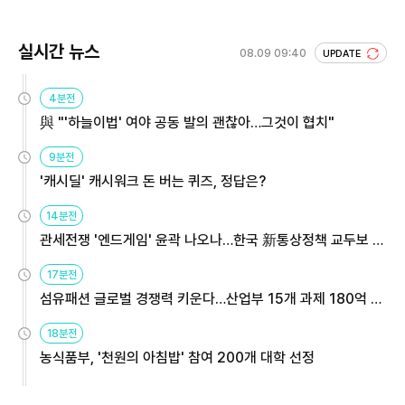
실시간 뉴스
08.09 09:40
UPDATE
4분전
與 "'하늘이법' 여야 공동 발의 괜찮아…그것이 협치"
9분전
'캐시딜' 캐시워크 돈 버는 퀴즈, 정답은?
14분전
관세전쟁 '엔드게임' 윤곽 나오나…한국 新통상정책 교두보 활
용해야
17분전
섬유패션 글로벌 경쟁력 키운다…산업부 15개 과제 180억 지
원
18분전
농식품부, '천원의 아침밥' 참여 200개 대학 선정