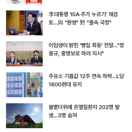
李대통령 'ISA·주가 누르기' 재검
토…與 "환영" 野 "졸속 국정"
이임생이 밝힌 '빵집 회동' 전말…"정
몽규, 홍명보로 하라 지시"
주유소 기름값 12주 연속 하락…L당
1800원대 유지
불볕더위에 온열질환자 202명 발
생…3명 숨져