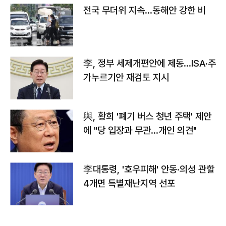
전국 무더위 지속…동해안 강한 비
李, 정부 세제개편안에 제동…ISA·주
가누르기안 재검토 지시
與, 황희 '폐기 버스 청년 주택' 제안
에 "당 입장과 무관…개인 의견"
李대통령, '호우피해' 안동·의성 관할
4개면 특별재난지역 선포