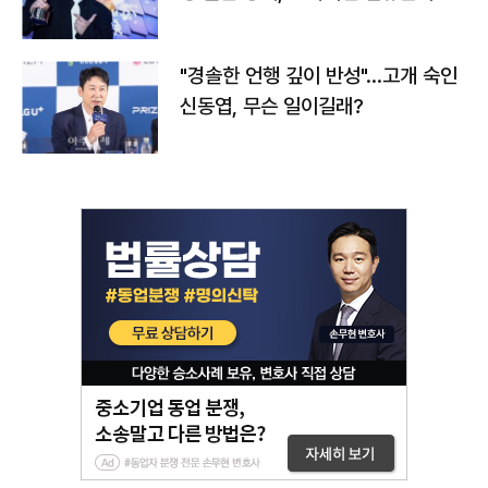
다
"경솔한 언행 깊이 반성"…고개 숙인
신동엽, 무슨 일이길래?