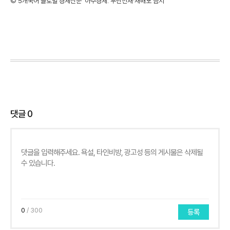
©'5개국어 글로벌 경제신문' 아주경제. 무단전재·재배포 금지
댓글
0
0
/ 300
등록