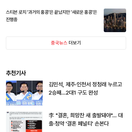
스티븐 로치 '과거의 홍콩'은 끝났지만 '새로운 홍콩'은
진행중
중국뉴스
더보기
추천기사
김민석, 제주·인천서 정청래 누르고
2승째…2대1 구도 완성
李 "결혼, 희망찬 새 출발돼야"… 대
출·청약 '결혼 페널티' 손본다