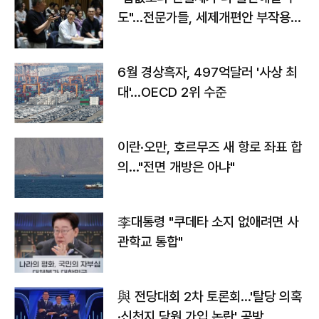
도"…전문가들, 세제개편안 부작용
우려
6월 경상흑자, 497억달러 '사상 최
대'…OECD 2위 수준
이란·오만, 호르무즈 새 항로 좌표 합
의…"전면 개방은 아냐"
李대통령 "쿠데타 소지 없애려면 사
관학교 통합"
與 전당대회 2차 토론회…'탈당 의혹
·신천지 당원 가입 논란' 공방