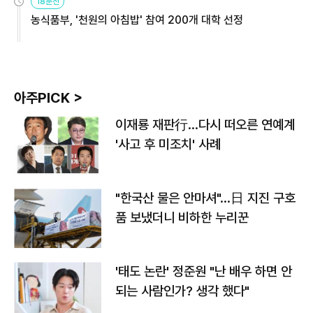
18분전
농식품부, '천원의 아침밥' 참여 200개 대학 선정
아주PICK >
이재룡 재판行…다시 떠오른 연예계
'사고 후 미조치' 사례
"한국산 물은 안마셔"…日 지진 구호
품 보냈더니 비하한 누리꾼
'태도 논란' 정준원 "난 배우 하면 안
되는 사람인가? 생각 했다"