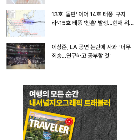
13호 '돌핀' 이어 14호 태풍 '구지
라'·15호 태풍 '찬홈' 발생…현재 위
치와 이동경로는?
이상준, LA 공연 논란에 사과 "너무
죄송…연구하고 공부할 것"