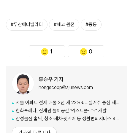
#두산에너빌리티
#체코 원전
#중동
1
0
홍승우 기자
hongscoop@ajunews.com
서울 아파트 전세 매물 2년 새 22%↓…실거주 중심 세제개편, 월세화 부추기나
한화포레나, 신개념 놀이공간 '넥스트플로우' 개발
삼성물산 홈닉, 청소·세차·펫케어 등 생활편의서비스 4종 출시
기자의 다른기사