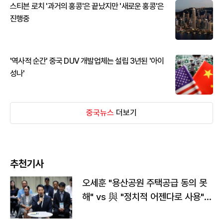
스티븐 로치 '과거의 홍콩'은 끝났지만 '새로운 홍콩'은
진행중
'역사적 순간' 중국 DUV 개발업체는 설립 3년된 '아이
성나'
중국뉴스
더보기
추천기사
오세훈 "용산공원 주택공급 동의 못
해" vs 與 "정치적 어젠다로 사용"
맞불