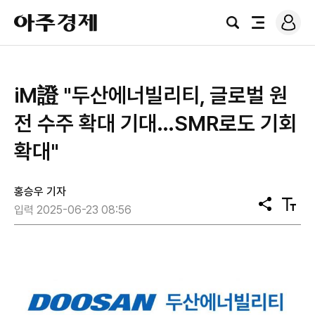
로
아
그
검
전
주
인
색
체
경
메
제
뉴
iM證 "두산에너빌리티, 글로벌 원
전 수주 확대 기대…SMR로도 기회
확대"
홍승우 기자
공
텍
입력 2025-06-23 08:56
유
스
트
크
기