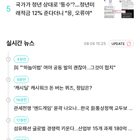
국가가 청년 상대로 '통수'?...청년미
5
래적금 12% 준다더니 "응, 오류야"
실시간 뉴스
08.06 15:25
UPDATE
4분전
與 "'하늘이법' 여야 공동 발의 괜찮아…그것이 협치"
9분전
'캐시딜' 캐시워크 돈 버는 퀴즈, 정답은?
14분전
관세전쟁 '엔드게임' 윤곽 나오나…한국 新통상정책 교두보 활
용해야
17분전
섬유패션 글로벌 경쟁력 키운다…산업부 15개 과제 180억 지
원