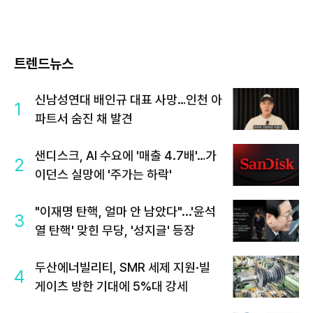
트렌드뉴스
신남성연대 배인규 대표 사망…인천 아
1
파트서 숨진 채 발견
샌디스크, AI 수요에 '매출 4.7배'…가
2
이던스 실망에 '주가는 하락'
"이재명 탄핵, 얼마 안 남았다"...'윤석
3
열 탄핵' 맞힌 무당, '성지글' 등장
두산에너빌리티, SMR 세제 지원·빌
4
게이츠 방한 기대에 5%대 강세