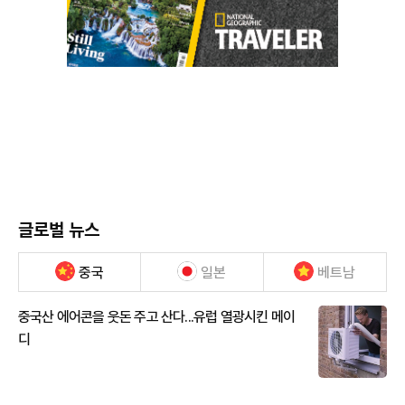
글로벌 뉴스
중국
일본
베트남
중국산 에어콘을 웃돈 주고 산다...유럽 열광시킨 메이
디