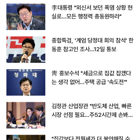
李대통령 "외신서 보던 폭염 상황 현
실로…모든 행정력 총동원하라"
종합특검, '계엄 당정대 회의 참석' 한
동훈 참고인 조사...12일 통보
靑 홍보수석 "세금으로 집값 잡겠다
는 생각 없어…주택 공급 '속도전'"
김정관 산업장관 "반도체 산업, 빠른
시장 선점 필요…주52시간제 손봐
야"
"집값보다 전월세가 더 불안해질 수