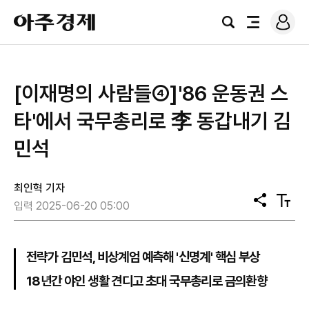
로
아
그
검
전
주
인
색
체
경
메
제
뉴
[이재명의 사람들④]'86 운동권 스
타'에서 국무총리로 李 동갑내기 김
민석
최인혁 기자
공
텍
입력 2025-06-20 05:00
유
스
트
크
기
전략가 김민석, 비상계엄 예측해 '신명계' 핵심 부상
18년간 야인 생활 견디고 초대 국무총리로 금의환향