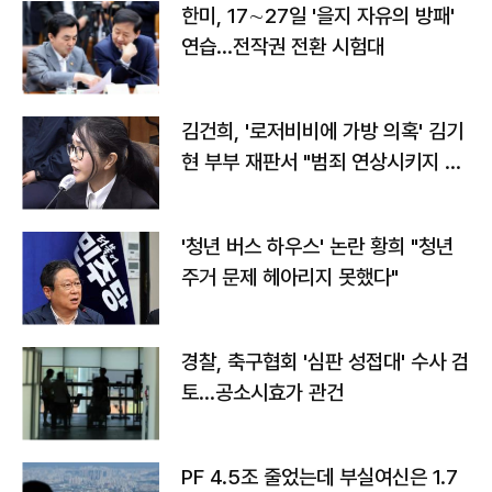
한미, 17∼27일 '을지 자유의 방패'
연습…전작권 전환 시험대
김건희, '로저비비에 가방 의혹' 김기
현 부부 재판서 "범죄 연상시키지 말
라"
'청년 버스 하우스' 논란 황희 "청년
주거 문제 헤아리지 못했다"
경찰, 축구협회 '심판 성접대' 수사 검
토…공소시효가 관건
PF 4.5조 줄었는데 부실여신은 1.7