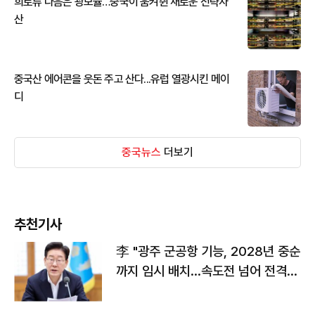
희토류 다음은 광모듈…중국이 움켜쥔 새로운 전략자
산
중국산 에어콘을 웃돈 주고 산다...유럽 열광시킨 메이
디
중국뉴스
더보기
추천기사
李 "광주 군공항 기능, 2028년 중순
까지 임시 배치…속도전 넘어 전격
전"