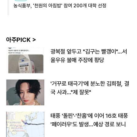
농식품부, '천원의 아침밥' 참여 200개 대학 선정
아주PICK >
광복절 앞두고 "김구는 빨갱이"…서
울우유 불매 주장에 황당
'거꾸로 태극기'에 분노한 김희철, 결
국 사과…"제 잘못"
태풍 '돌핀'·'찬홈'에 이어 16호 태풍
'페이러우'도 발생…예상 경로 보니