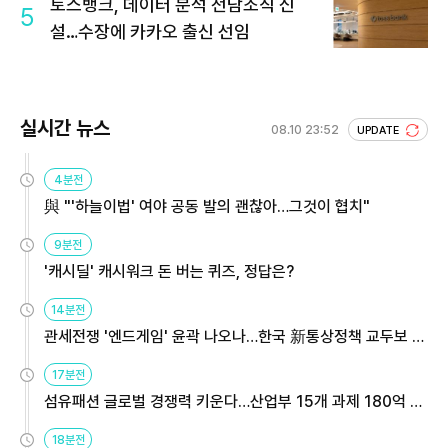
토스뱅크, 데이터 분석 전담조직 신
5
설…수장에 카카오 출신 선임
실시간 뉴스
08.10 23:52
UPDATE
4분전
與 "'하늘이법' 여야 공동 발의 괜찮아…그것이 협치"
9분전
'캐시딜' 캐시워크 돈 버는 퀴즈, 정답은?
14분전
관세전쟁 '엔드게임' 윤곽 나오나…한국 新통상정책 교두보 활
용해야
17분전
섬유패션 글로벌 경쟁력 키운다…산업부 15개 과제 180억 지
원
18분전