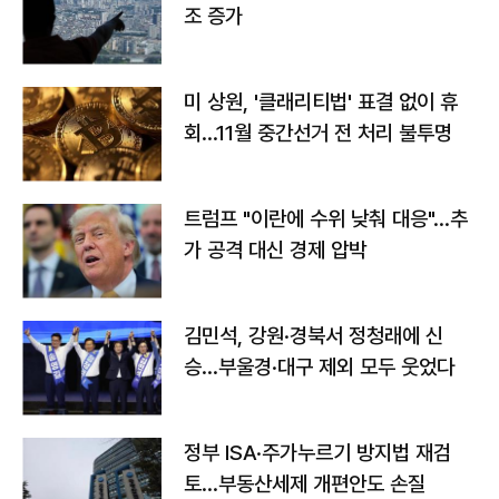
조 증가
미 상원, '클래리티법' 표결 없이 휴
회…11월 중간선거 전 처리 불투명
트럼프 "이란에 수위 낮춰 대응"…추
가 공격 대신 경제 압박
김민석, 강원·경북서 정청래에 신
승…부울경·대구 제외 모두 웃었다
정부 ISA·주가누르기 방지법 재검
토…부동산세제 개편안도 손질