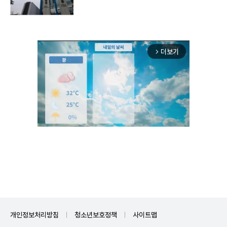
더보기
arrow_forward_ios
Unmute
개인정보처리방침
청소년보호정책
사이트맵