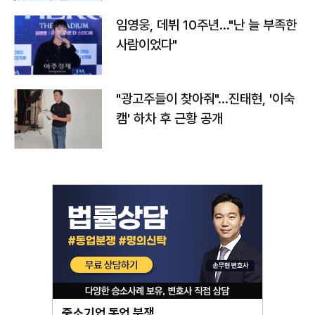
임영웅, 데뷔 10주년…"난 늘 부족한
사람이었다"
"광고주들이 찾아줘"…진태현, '이숙
캠' 하차 후 근황 공개