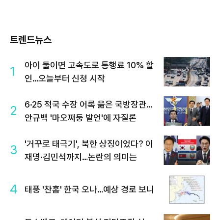
트렌드뉴스
아이 둘이면 고속도로 통행료 10% 할
1
인…오늘부터 신청 시작
6·25 적국 수장 어록 읊은 국방장관…
2
안규백 '마오쩌둥 발언'에 자질론
'거꾸로 태극기', 북한 상징이었다? 이
3
재명·김민석까지…논란의 의미는
4
태풍 '찬홈' 한국 오나…예상 경로 보니