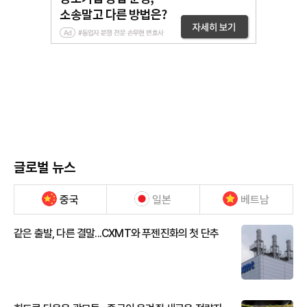
글로벌 뉴스
중국
일본
베트남
같은 출발, 다른 결말...CXMT와 푸젠진화의 첫 단추