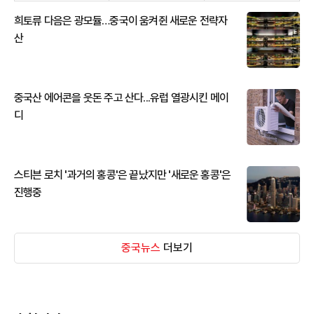
희토류 다음은 광모듈…중국이 움켜쥔 새로운 전략자
산
중국산 에어콘을 웃돈 주고 산다...유럽 열광시킨 메이
디
스티븐 로치 '과거의 홍콩'은 끝났지만 '새로운 홍콩'은
진행중
중국뉴스
더보기