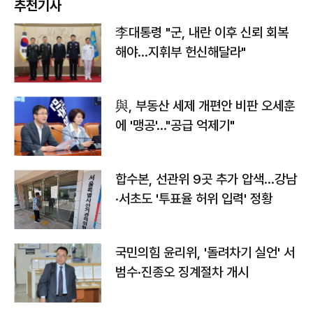
추천기사
李대통령 "군, 내란 이후 신뢰 회복
해야…지휘부 헌신해달라"
與, 부동산 세제 개편안 비판 오세훈
에 '맹공'…"공급 억제기"
합수본, 선관위 9곳 추가 압색…강남
·서초도 '투표율 허위 입력' 정황
국민의힘 윤리위, '돌려차기 실언' 서
범수·진종오 징계절차 개시