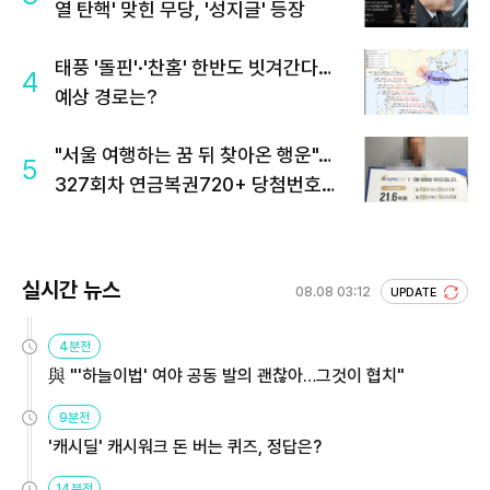
열 탄핵' 맞힌 무당, '성지글' 등장
태풍 '돌핀'·'찬홈' 한반도 빗겨간다…
4
예상 경로는?
"서울 여행하는 꿈 뒤 찾아온 행운"…
5
327회차 연금복권720+ 당첨번호조
회 주목
실시간 뉴스
08.08 03:12
UPDATE
4분전
與 "'하늘이법' 여야 공동 발의 괜찮아…그것이 협치"
9분전
'캐시딜' 캐시워크 돈 버는 퀴즈, 정답은?
14분전