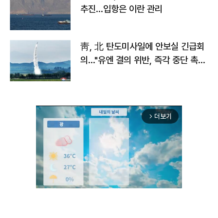
추진…입항은 이란 관리
靑, 北 탄도미사일에 안보실 긴급회
의…"유엔 결의 위반, 즉각 중단 촉
구"
더보기
arrow_forward_ios
Mute