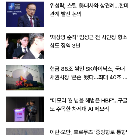
위성락, 스틸 美대사와 상견례…한미
관계 발전 논의
'채상병 순직' 임성근 전 사단장 항소
심도 징역 3년
현금 88조 쌓인 SK하이닉스, 국내
채권시장 '큰손' 됐다…최대 40조 투
자
"메모리 월 넘을 해법은 HBF"…구글
도 주목한 차세대 AI 메모리
이란·오만, 호르무즈 '중앙항로 통항'