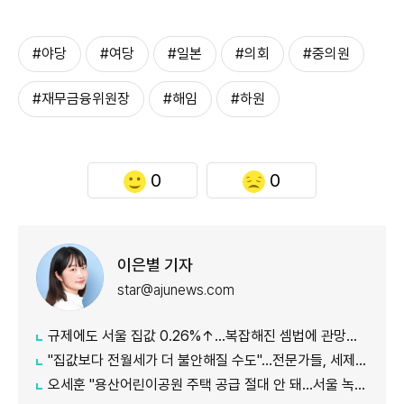
#야당
#여당
#일본
#의회
#중의원
#재무금융위원장
#해임
#하원
0
0
이은별 기자
star@ajunews.com
규제에도 서울 집값 0.26%↑…복잡해진 셈법에 관망세 장기화되나
"집값보다 전월세가 더 불안해질 수도"…전문가들, 세제개편안 부작용 우려
오세훈 "용산어린이공원 주택 공급 절대 안 돼…서울 녹지 지켜야"