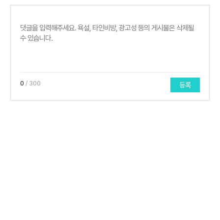
0
/ 300
등록