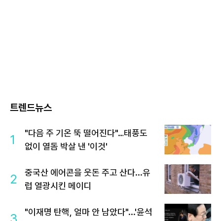
트렌드뉴스
"다음 주 기온 뚝 떨어진다"…태풍도
1
없이 열돔 박살 낸 '이것'
중국산 에어콘을 웃돈 주고 산다...유
2
럽 열광시킨 메이디
"이재명 탄핵, 얼마 안 남았다"...'윤석
3