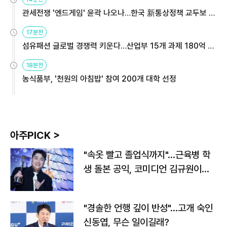
관세전쟁 '엔드게임' 윤곽 나오나…한국 新통상정책 교두보 활
용해야
17분전
섬유패션 글로벌 경쟁력 키운다…산업부 15개 과제 180억 지
원
18분전
농식품부, '천원의 아침밥' 참여 200개 대학 선정
아주PICK >
"속옷 빨고 졸업식까지"…근육병 학
생 돌본 공익, 코미디언 김규원이었
다
"경솔한 언행 깊이 반성"…고개 숙인
신동엽, 무슨 일이길래?