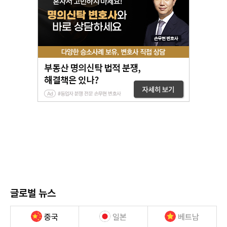
글로벌 뉴스
중국
일본
베트남