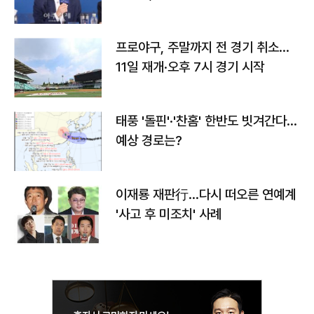
프로야구, 주말까지 전 경기 취소…
11일 재개·오후 7시 경기 시작
태풍 '돌핀'·'찬홈' 한반도 빗겨간다…
예상 경로는?
이재룡 재판行…다시 떠오른 연예계
'사고 후 미조치' 사례