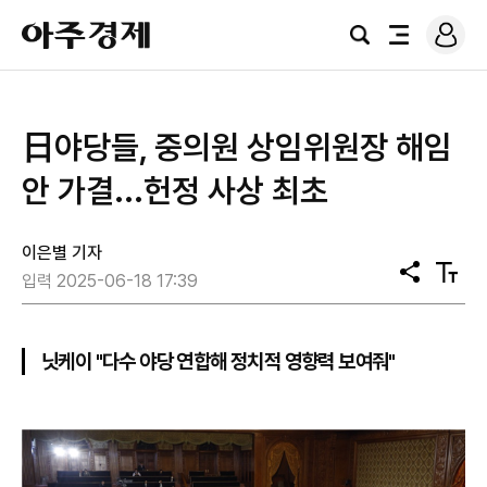
로
아
그
검
전
주
인
색
체
경
메
제
뉴
日야당들, 중의원 상임위원장 해임
안 가결...헌정 사상 최초
이은별 기자
공
텍
입력 2025-06-18 17:39
유
스
트
크
기
닛케이 "다수 야당 연합해 정치적 영향력 보여줘"