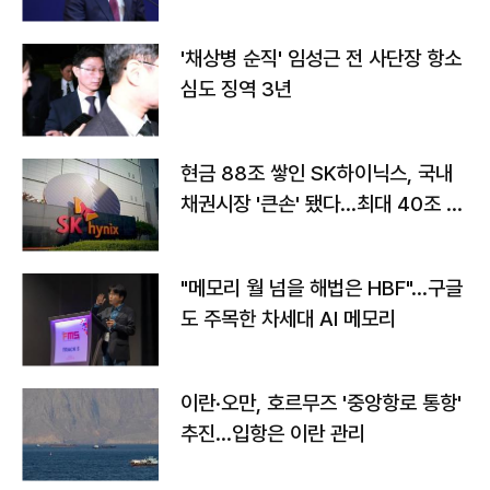
'채상병 순직' 임성근 전 사단장 항소
심도 징역 3년
현금 88조 쌓인 SK하이닉스, 국내
채권시장 '큰손' 됐다…최대 40조 투
자
"메모리 월 넘을 해법은 HBF"…구글
도 주목한 차세대 AI 메모리
이란·오만, 호르무즈 '중앙항로 통항'
추진…입항은 이란 관리