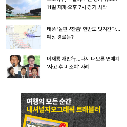
11일 재개·오후 7시 경기 시작
태풍 '돌핀'·'찬홈' 한반도 빗겨간다…
예상 경로는?
이재룡 재판行…다시 떠오른 연예계
'사고 후 미조치' 사례