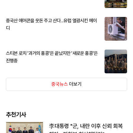
중국산 에어콘을 웃돈 주고 산다...유럽 열광시킨 메이
디
스티븐 로치 '과거의 홍콩'은 끝났지만 '새로운 홍콩'은
진행중
중국뉴스
더보기
추천기사
李대통령 "군, 내란 이후 신뢰 회복