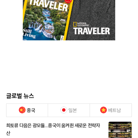
글로벌 뉴스
중국
일본
베트남
희토류 다음은 광모듈…중국이 움켜쥔 새로운 전략자
산