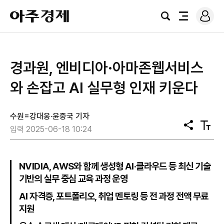
로
아
그
검
전
주
인
색
체
경
메
제
뉴
경과원, 엔비디아·아마존웹서비스
와 손잡고 AI 실무형 인재 키운다
수원=강대웅·윤중국 기자
공
텍
입력 2025-06-18 10:24
유
스
트
크
기
NVIDIA, AWS와 함께 생성형 AI·클라우드 등 최신 기술
기반의 실무 중심 교육 과정 운영
AI 자격증, 포트폴리오, 취업 멘토링 등 전 과정 전액 무료
지원