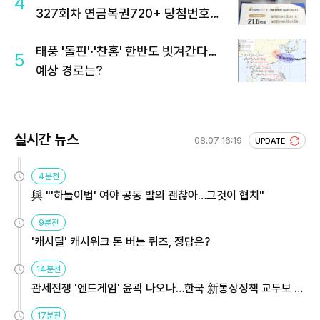
4
327회차 연금복권720+ 당첨번호조
회 주목
태풍 '돌핀'·'찬홈' 한반도 빗겨간다…
5
예상 경로는?
실시간 뉴스
08.07 16:19
UPDATE
4분전
與 "'하늘이법' 여야 공동 발의 괜찮아…그것이 협치"
9분전
'캐시딜' 캐시워크 돈 버는 퀴즈, 정답은?
14분전
관세전쟁 '엔드게임' 윤곽 나오나…한국 新통상정책 교두보 활
용해야
17분전