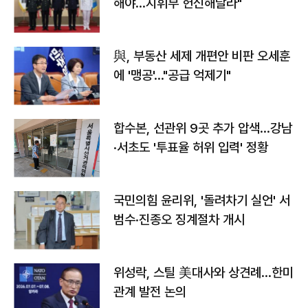
해야…지휘부 헌신해달라"
與, 부동산 세제 개편안 비판 오세훈
에 '맹공'…"공급 억제기"
합수본, 선관위 9곳 추가 압색…강남
·서초도 '투표율 허위 입력' 정황
국민의힘 윤리위, '돌려차기 실언' 서
범수·진종오 징계절차 개시
위성락, 스틸 美대사와 상견례…한미
관계 발전 논의