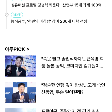
섬유패션 글로벌 경쟁력 키운다…산업부 15개 과제 180억 지
원
18분전
농식품부, '천원의 아침밥' 참여 200개 대학 선정
아주PICK >
"속옷 빨고 졸업식까지"…근육병 학
생 돌본 공익, 코미디언 김규원이었
다
"경솔한 언행 깊이 반성"…고개 숙인
신동엽, 무슨 일이길래?
프로야구, 주말까지 전 경기 취소…