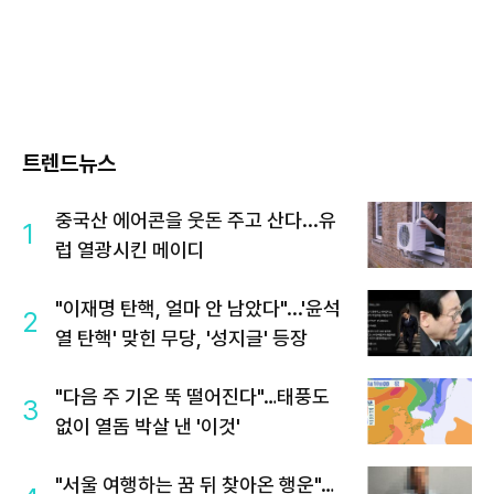
트렌드뉴스
중국산 에어콘을 웃돈 주고 산다...유
1
럽 열광시킨 메이디
"이재명 탄핵, 얼마 안 남았다"...'윤석
2
열 탄핵' 맞힌 무당, '성지글' 등장
"다음 주 기온 뚝 떨어진다"…태풍도
3
없이 열돔 박살 낸 '이것'
"서울 여행하는 꿈 뒤 찾아온 행운"…