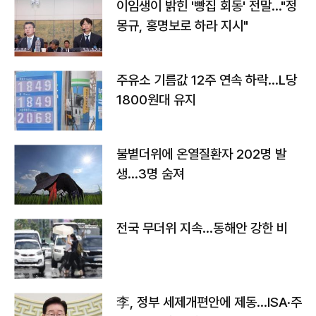
이임생이 밝힌 '빵집 회동' 전말…"정
몽규, 홍명보로 하라 지시"
주유소 기름값 12주 연속 하락…L당
1800원대 유지
불볕더위에 온열질환자 202명 발
생…3명 숨져
전국 무더위 지속…동해안 강한 비
李, 정부 세제개편안에 제동…ISA·주