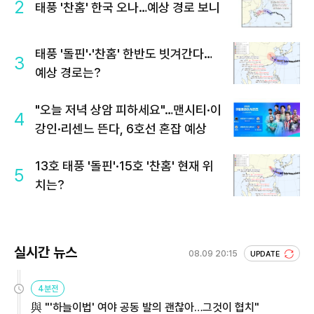
2
태풍 '찬홈' 한국 오나…예상 경로 보니
태풍 '돌핀'·'찬홈' 한반도 빗겨간다…
3
예상 경로는?
"오늘 저녁 상암 피하세요"…맨시티·이
4
강인·리센느 뜬다, 6호선 혼잡 예상
13호 태풍 '돌핀'·15호 '찬홈' 현재 위
5
치는?
실시간 뉴스
08.09 20:15
UPDATE
4분전
與 "'하늘이법' 여야 공동 발의 괜찮아…그것이 협치"