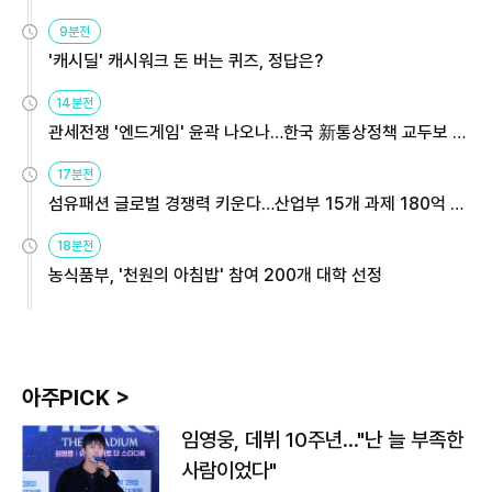
9분전
'캐시딜' 캐시워크 돈 버는 퀴즈, 정답은?
14분전
관세전쟁 '엔드게임' 윤곽 나오나…한국 新통상정책 교두보 활
용해야
17분전
섬유패션 글로벌 경쟁력 키운다…산업부 15개 과제 180억 지
원
18분전
농식품부, '천원의 아침밥' 참여 200개 대학 선정
아주PICK >
임영웅, 데뷔 10주년…"난 늘 부족한
사람이었다"