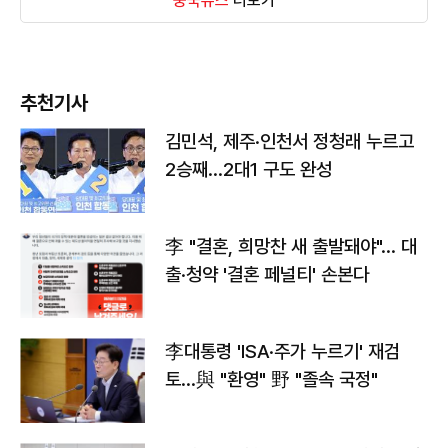
중국뉴스
더보기
추천기사
김민석, 제주·인천서 정청래 누르고
2승째…2대1 구도 완성
李 "결혼, 희망찬 새 출발돼야"… 대
출·청약 '결혼 페널티' 손본다
李대통령 'ISA·주가 누르기' 재검
토…與 "환영" 野 "졸속 국정"