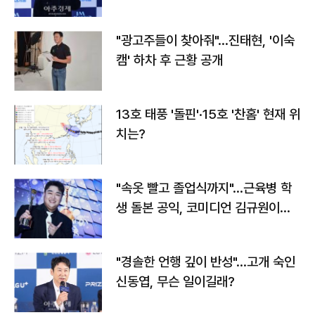
"광고주들이 찾아줘"…진태현, '이숙
캠' 하차 후 근황 공개
13호 태풍 '돌핀'·15호 '찬홈' 현재 위
치는?
"속옷 빨고 졸업식까지"…근육병 학
생 돌본 공익, 코미디언 김규원이었
다
"경솔한 언행 깊이 반성"…고개 숙인
신동엽, 무슨 일이길래?