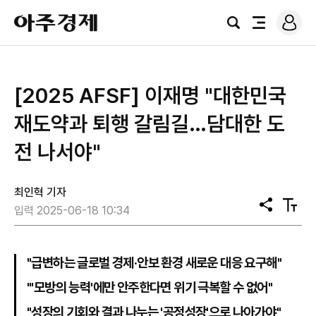
로
아
그
검
전
주
인
색
체
경
메
제
뉴
[2025 AFSF] 이재명 "대한민국
재도약과 퇴행 갈림길…담대한 도
전 나서야"
최인혁 기자
공
텍
입력 2025-06-18 10:34
유
스
트
크
기
"급변하는 글로벌 경제·안보 환경 새로운 대응 요구해"
"'모방의 능력'에만 안주한다면 위기 극복할 수 없어"
"성장의 기회와 결과 나누는 '공정성장'으로 나아가야"