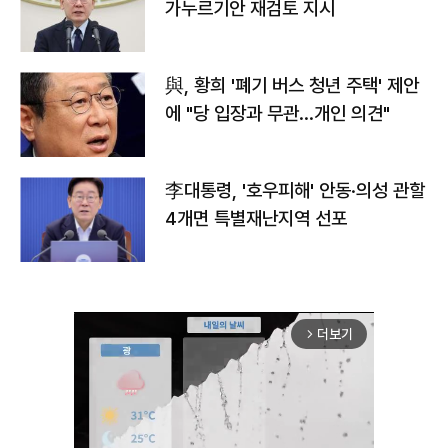
가누르기안 재검토 지시
與, 황희 '폐기 버스 청년 주택' 제안
에 "당 입장과 무관…개인 의견"
李대통령, '호우피해' 안동·의성 관할
4개면 특별재난지역 선포
더보기
arrow_forward_ios