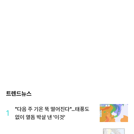
트렌드뉴스
"다음 주 기온 뚝 떨어진다"…태풍도
1
없이 열돔 박살 낸 '이것'