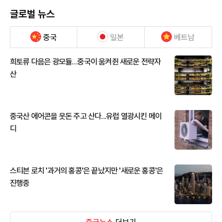
글로벌 뉴스
중국
일본
베트남
희토류 다음은 광모듈…중국이 움켜쥔 새로운 전략자
산
중국산 에어콘을 웃돈 주고 산다...유럽 열광시킨 메이
디
스티븐 로치 '과거의 홍콩'은 끝났지만 '새로운 홍콩'은
진행중