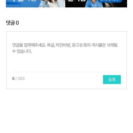
댓글
0
0
/ 300
등록