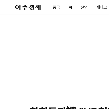
아
중국
AI
산업
재테크
주
경
제