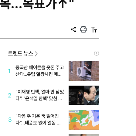
회복…목표가↑"
공
프
텍
유
린
스
트
트
크
기
트렌드 뉴스
중국산 에어콘을 웃돈 주고
1
산다...유럽 열광시킨 메이
디
"이재명 탄핵, 얼마 안 남았
2
다"...'윤석열 탄핵' 맞힌 무
당, '성지글' 등장
"다음 주 기온 뚝 떨어진
3
다"…태풍도 없이 열돔 박
살 낸 '이것'