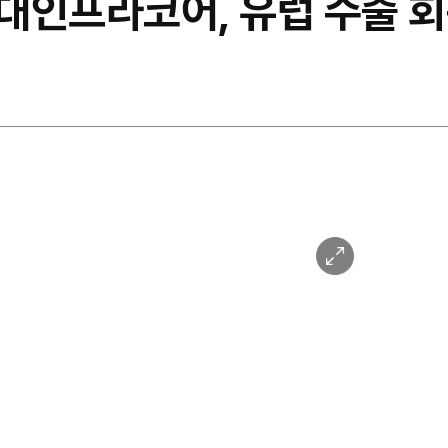
대인프라코어, 유럽 수출 
이
미
지
확
대