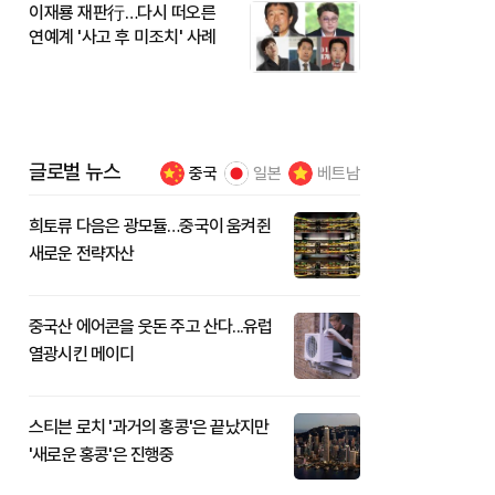
이재룡 재판行…다시 떠오른
연예계 '사고 후 미조치' 사례
글로벌 뉴스
중국
일본
베트남
희토류 다음은 광모듈…중국이 움켜쥔
새로운 전략자산
중국산 에어콘을 웃돈 주고 산다...유럽
열광시킨 메이디
스티븐 로치 '과거의 홍콩'은 끝났지만
'새로운 홍콩'은 진행중