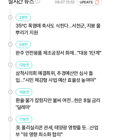
실시간 뉴스
08.07 15:53
UPDATE
2분전
35℃ 폭염에 축사도 식힌다…서천군, 지붕 물
뿌리기 지원
5분전
완주 안전용품 제조공장서 화재…"대응 1단계"
12분전
삼척시의회 예결특위, 추경예산안 심사 돌
입…"시민 체감형 사업·예산 효율성 높여야"
16분전
환율·물가 잡혔지만 불씨 여전...한은 8월 금리
'딜레마'
17분전
美 폴리실리콘 관세, 태양광 영향줄 듯…산업
부 "韓 영향 최소화 협의"