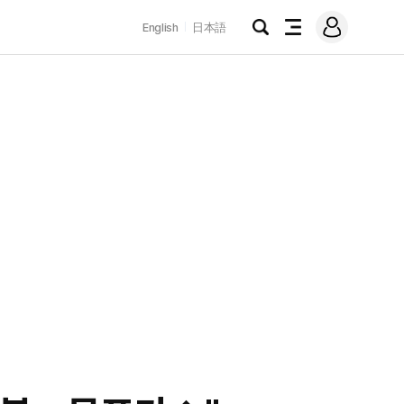
로
English
日本語
그
검
전
인
색
체
메
뉴