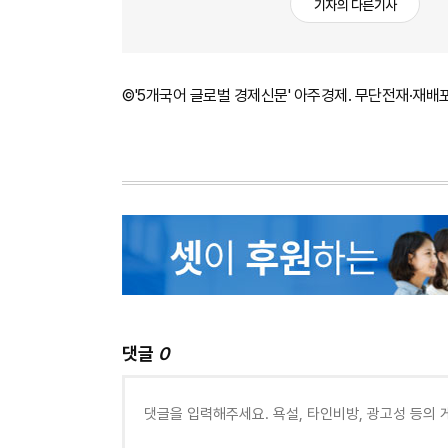
기자의 다른기사
©'5개국어 글로벌 경제신문' 아주경제. 무단전재·재배
댓글
0