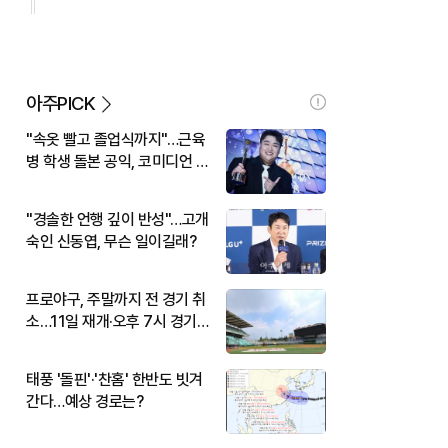
아주PICK
"속옷 빨고 졸업식까지"…근육
병 학생 돌본 공익, 코미디언 김
규원이었다
"경솔한 언행 깊이 반성"…고개
숙인 신동엽, 무슨 일이길래?
프로야구, 주말까지 전 경기 취
소…11일 재개·오후 7시 경기
시작
태풍 '돌핀'·'찬홈' 한반도 빗겨
간다…예상 경로는?