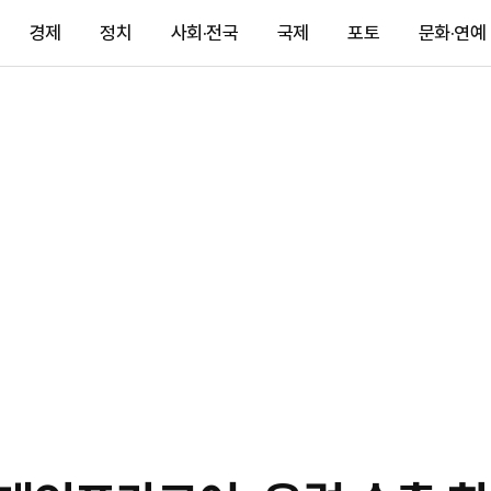
경제
정치
사회·전국
국제
포토
문화·연예