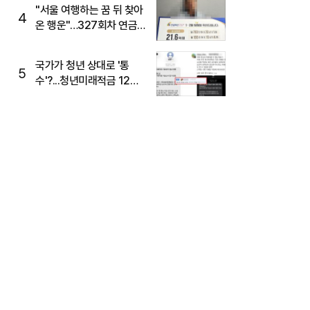
"서울 여행하는 꿈 뒤 찾아
4
온 행운"…327회차 연금
복권720+ 당첨번호조회
주목
국가가 청년 상대로 '통
5
수'?...청년미래적금 12%
준다더니 "응, 오류야"