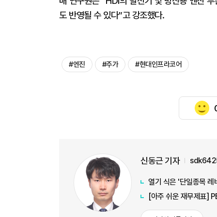
배 연구원은 “HDI의 발전기 및 방산용 엔진
도 반영될 수 있다”고 강조했다.
#엔진
#주가
#현대인프라코어
신동근 기자
sdk642
열기 식은 '단일종목 레
[아주 쉬운 재무제표] 