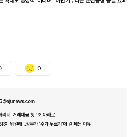
 부문 확대도 긍정적”이라며 “하반기부터는 군산공장 증설 효과
0
0
5@ajunews.com
버리지' 거래대금 첫 1조 아래로
PBR이 뭐길래…정부가 '주가 누르기'에 칼 빼든 이유