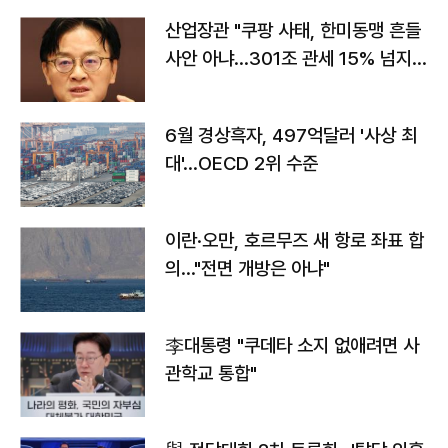
산업장관 "쿠팡 사태, 한미동맹 흔들
사안 아냐…301조 관세 15% 넘지
않도록 협의"
6월 경상흑자, 497억달러 '사상 최
대'…OECD 2위 수준
이란·오만, 호르무즈 새 항로 좌표 합
의…"전면 개방은 아냐"
李대통령 "쿠데타 소지 없애려면 사
관학교 통합"