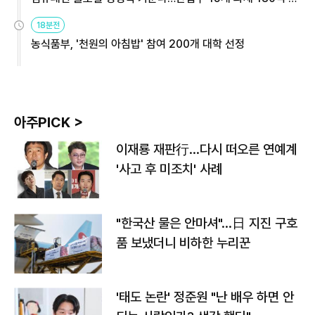
원
18분전
농식품부, '천원의 아침밥' 참여 200개 대학 선정
아주PICK >
이재룡 재판行…다시 떠오른 연예계
'사고 후 미조치' 사례
"한국산 물은 안마셔"…日 지진 구호
품 보냈더니 비하한 누리꾼
'태도 논란' 정준원 "난 배우 하면 안