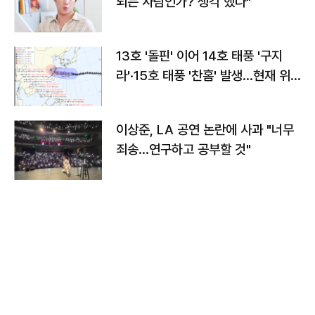
되는 사람인가? 생각 했다"
13호 '돌핀' 이어 14호 태풍 '구지
라'·15호 태풍 '찬홈' 발생…현재 위
치와 이동경로는?
이상준, LA 공연 논란에 사과 "너무
죄송…연구하고 공부할 것"