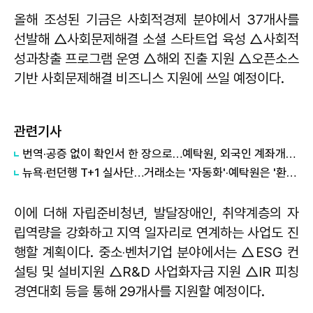
올해 조성된 기금은 사회적경제 분야에서 37개사를
선발해 △사회문제해결 소셜 스타트업 육성 △사회적
성과창출 프로그램 운영 △해외 진출 지원 △오픈소스
기반 사회문제해결 비즈니스 지원에 쓰일 예정이다.
관련기사
번역·공증 없이 확인서 한 장으로…예탁원, 외국인 계좌개설 간소화
뉴욕·런던행 T+1 실사단…거래소는 '자동화'·예탁원은 '환전'·금투협은 '속도조절' 챙긴다
이에 더해 자립준비청년, 발달장애인, 취약계층의 자
립역량을 강화하고 지역 일자리로 연계하는 사업도 진
행할 계획이다. 중소‧벤처기업 분야에서는 △ESG 컨
설팅 및 설비지원 △R&D 사업화자금 지원 △IR 피칭
경연대회 등을 통해 29개사를 지원할 예정이다.