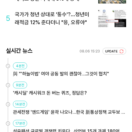
국가가 청년 상대로 '통수'?...청년미
5
래적금 12% 준다더니 "응, 오류야"
실시간 뉴스
08.06 15:23
UPDATE
4분전
與 "'하늘이법' 여야 공동 발의 괜찮아…그것이 협치"
9분전
'캐시딜' 캐시워크 돈 버는 퀴즈, 정답은?
14분전
관세전쟁 '엔드게임' 윤곽 나오나…한국 新통상정책 교두보 활
용해야
17분전
섬유패션 글로벌 경쟁력 키운다…산업부 15개 과제 180억 지