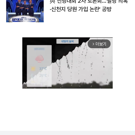
與 전당대회 2차 토론회…'탈당 의혹
·신천지 당원 가입 논란' 공방
더보기
arrow_forward_ios
Unmute