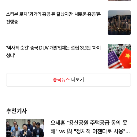
스티븐 로치 '과거의 홍콩'은 끝났지만 '새로운 홍콩'은
진행중
'역사적 순간' 중국 DUV 개발업체는 설립 3년된 '아이
성나'
중국뉴스
더보기
추천기사
오세훈 "용산공원 주택공급 동의 못
해" vs 與 "정치적 어젠다로 사용"