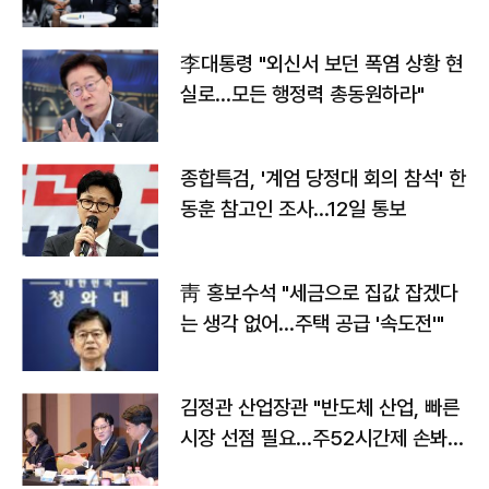
맞불
李대통령 "외신서 보던 폭염 상황 현
실로…모든 행정력 총동원하라"
종합특검, '계엄 당정대 회의 참석' 한
동훈 참고인 조사...12일 통보
靑 홍보수석 "세금으로 집값 잡겠다
는 생각 없어…주택 공급 '속도전'"
김정관 산업장관 "반도체 산업, 빠른
시장 선점 필요…주52시간제 손봐
야"