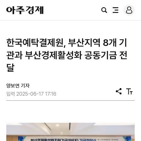
로
아
그
검
전
주
인
색
체
경
메
제
뉴
한국예탁결제원, 부산지역 8개 기
관과 부산경제활성화 공동기금 전
달
양보연 기자
공
텍
입력 2025-06-17 17:16
유
스
트
크
기