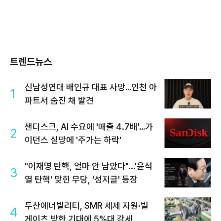
트렌드뉴스
신남성연대 배인규 대표 사망…인천 아
1
파트서 숨진 채 발견
샌디스크, AI 수요에 '매출 4.7배'…가
2
이던스 실망에 '주가는 하락'
"이재명 탄핵, 얼마 안 남았다"...'윤석
3
열 탄핵' 맞힌 무당, '성지글' 등장
두산에너빌리티, SMR 세제 지원·빌
4
게이츠 방한 기대에 5%대 강세