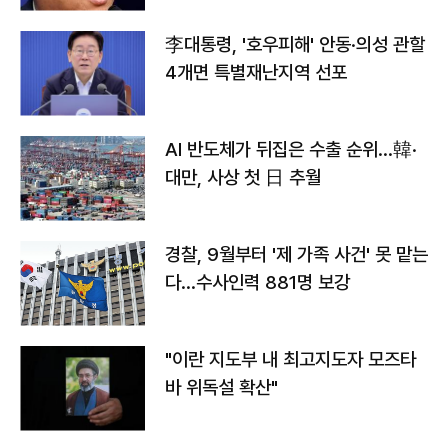
李대통령, '호우피해' 안동·의성 관할
4개면 특별재난지역 선포
AI 반도체가 뒤집은 수출 순위…韓·
대만, 사상 첫 日 추월
경찰, 9월부터 '제 가족 사건' 못 맡는
다…수사인력 881명 보강
"이란 지도부 내 최고지도자 모즈타
바 위독설 확산"