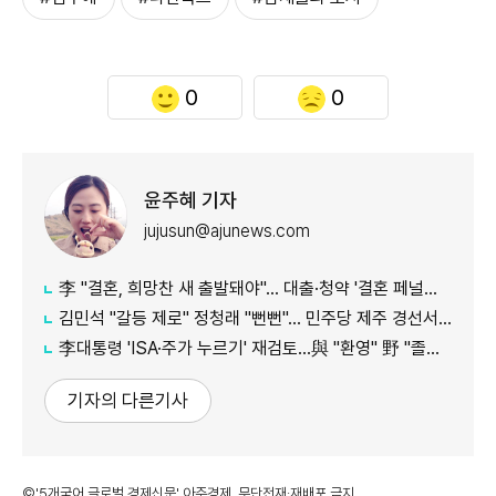
0
0
윤주혜 기자
jujusun@ajunews.com
李 "결혼, 희망찬 새 출발돼야"… 대출·청약 '결혼 페널티' 손본다
김민석 "갈등 제로" 정청래 "뻔뻔"… 민주당 제주 경선서 격돌
李대통령 'ISA·주가 누르기' 재검토…與 "환영" 野 "졸속 국정"
기자의 다른기사
©'5개국어 글로벌 경제신문' 아주경제. 무단전재·재배포 금지