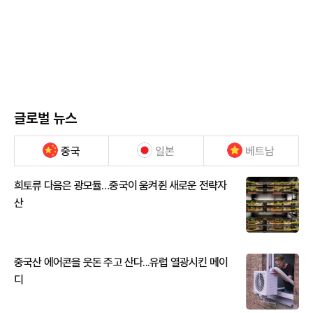
글로벌 뉴스
중국
일본
베트남
희토류 다음은 광모듈…중국이 움켜쥔 새로운 전략자
산
중국산 에어콘을 웃돈 주고 산다...유럽 열광시킨 메이
디