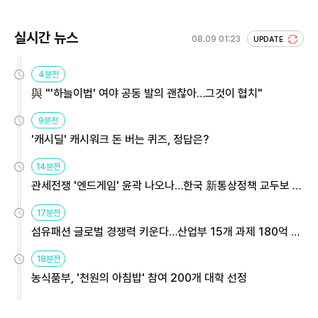
실시간 뉴스
08.09 01:23
UPDATE
4분전
與 "'하늘이법' 여야 공동 발의 괜찮아…그것이 협치"
9분전
'캐시딜' 캐시워크 돈 버는 퀴즈, 정답은?
14분전
관세전쟁 '엔드게임' 윤곽 나오나…한국 新통상정책 교두보 활
용해야
17분전
섬유패션 글로벌 경쟁력 키운다…산업부 15개 과제 180억 지
원
18분전
농식품부, '천원의 아침밥' 참여 200개 대학 선정