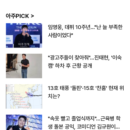
아주PICK >
임영웅, 데뷔 10주년…"난 늘 부족한
사람이었다"
"광고주들이 찾아줘"…진태현, '이숙
캠' 하차 후 근황 공개
13호 태풍 '돌핀'·15호 '찬홈' 현재 위
치는?
"속옷 빨고 졸업식까지"…근육병 학
생 돌본 공익, 코미디언 김규원이었