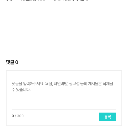
댓글
0
0
/ 300
등록