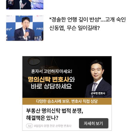
다
"경솔한 언행 깊이 반성"…고개 숙인
신동엽, 무슨 일이길래?