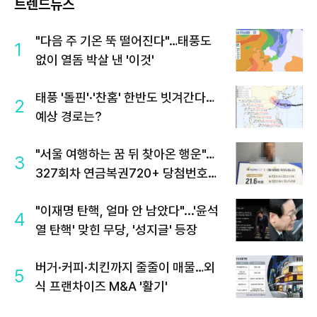
트렌드뉴스
"다음 주 기온 뚝 떨어진다"…태풍도
1
없이 열돔 박살 낸 '이것'
태풍 '돌핀'·'찬홈' 한반도 빗겨간다…
2
예상 경로는?
"서울 여행하는 꿈 뒤 찾아온 행운"…
3
327회차 연금복권720+ 당첨번호조
회 주목
"이재명 탄핵, 얼마 안 남았다"...'윤석
4
열 탄핵' 맞힌 무당, '성지글' 등장
버거·커피·치킨까지 줄줄이 매물…외
5
식 프랜차이즈 M&A '활기'