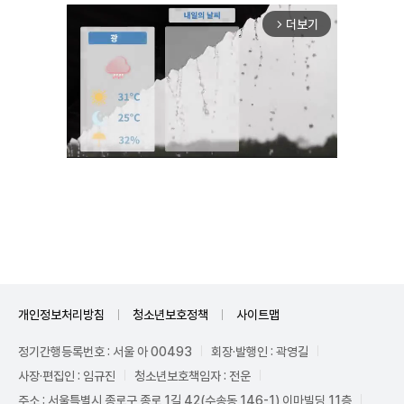
더보기
arrow_forward_ios
Mute
개인정보처리방침
청소년보호정책
사이트맵
정기간행등록번호 : 서울 아 00493
회장·발행인 : 곽영길
사장·편집인 : 임규진
청소년보호책임자 : 전운
주소 : 서울특별시 종로구 종로 1길 42(수송동 146-1) 이마빌딩 11층