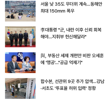
서울 낮 35도 무더위 계속…동해안
최대 150㎜ 폭우
李대통령 "군, 내란 이후 신뢰 회복
해야…지휘부 헌신해달라"
與, 부동산 세제 개편안 비판 오세훈
에 '맹공'…"공급 억제기"
합수본, 선관위 9곳 추가 압색…강남
·서초도 '투표율 허위 입력' 정황