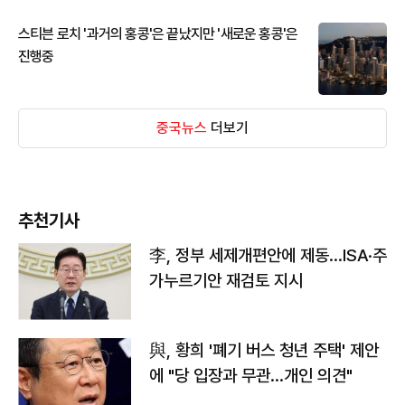
스티븐 로치 '과거의 홍콩'은 끝났지만 '새로운 홍콩'은
진행중
중국뉴스
더보기
추천기사
李, 정부 세제개편안에 제동…ISA·주
가누르기안 재검토 지시
與, 황희 '폐기 버스 청년 주택' 제안
에 "당 입장과 무관…개인 의견"