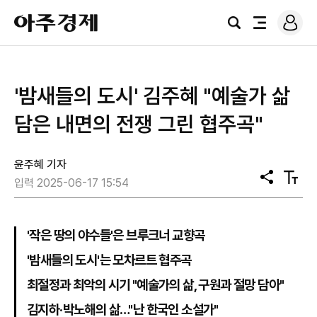
로
아
그
검
전
주
인
색
체
경
메
제
뉴
'밤새들의 도시' 김주혜 "예술가 삶
담은 내면의 전쟁 그린 협주곡"
윤주혜 기자
공
텍
입력 2025-06-17 15:54
유
스
트
크
기
'작은 땅의 야수들'은 브루크너 교향곡
'밤새들의 도시'는 모차르트 협주곡
최절정과 최악의 시기 "예술가의 삶, 구원과 절망 담아"
김지하·박노해의 삶…"난 한국인 소설가"