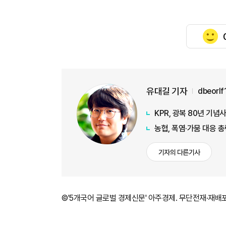
유대길 기자
dbeorl
KPR, 광복 80년 기
농협, 폭염·가뭄 대응 
기자의 다른기사
©'5개국어 글로벌 경제신문' 아주경제. 무단전재·재배