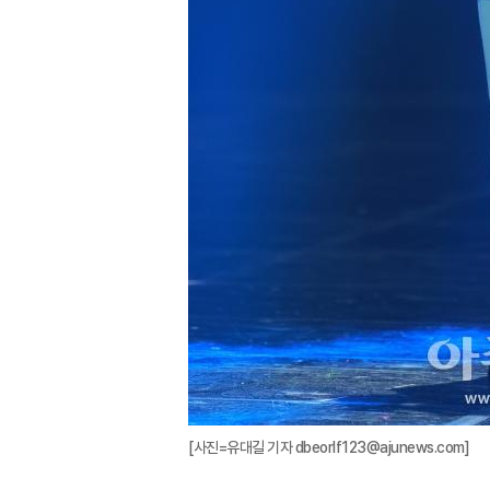
[사진=유대길 기자 dbeorlf123@ajunews.com]