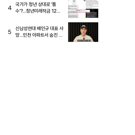
국가가 청년 상대로 '통
4
수'?...청년미래적금 12%
준다더니 "응, 오류야"
신남성연대 배인규 대표 사
5
망…인천 아파트서 숨진 채
발견