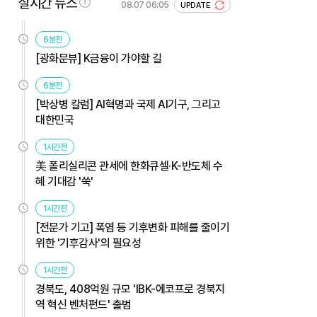
실시간 뉴스
08.07 06:05
UPDATE
6분전
[광화문뷰] K금융이 가야할 길
6분전
[박상병 칼럼] AI혁명과 국제 AI기구, 그리고
대한민국
1시간전
美 폴리실리콘 관세에 한화큐셀·K-반도체 수
혜 기대감 '쑥'
1시간전
[전문가 기고] 폭염 등 기후변화 피해를 줄이기
위한 '기후감사'의 필요성
1시간전
경북도, 408억원 규모 'IBK-에코프로 경북지
역 혁신 벤처펀드' 출범