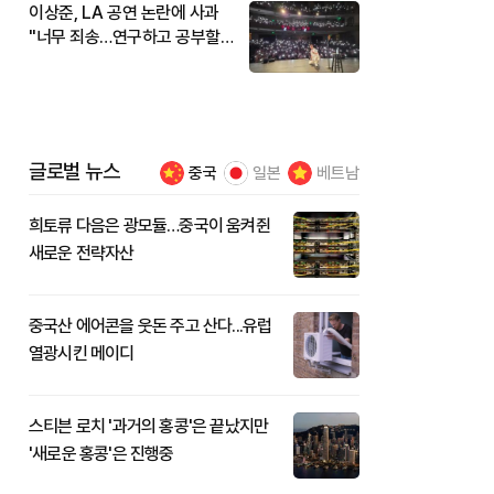
이상준, LA 공연 논란에 사과
"너무 죄송…연구하고 공부할
것"
글로벌 뉴스
중국
일본
베트남
희토류 다음은 광모듈…중국이 움켜쥔
새로운 전략자산
중국산 에어콘을 웃돈 주고 산다...유럽
열광시킨 메이디
스티븐 로치 '과거의 홍콩'은 끝났지만
'새로운 홍콩'은 진행중