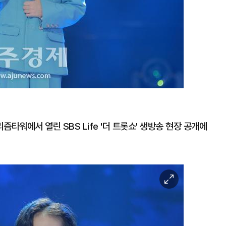
즘타워에서 열린 SBS Life '더 트롯쇼' 생방송 현장 공개에
이
미
지
확