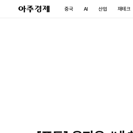
아
중국
AI
산업
재테크
주
경
제