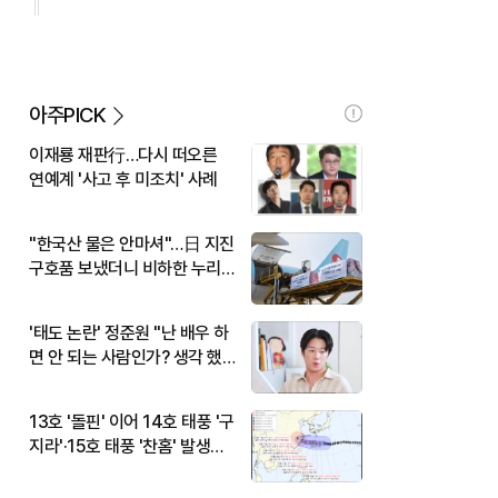
아주PICK
이재룡 재판行…다시 떠오른
연예계 '사고 후 미조치' 사례
"한국산 물은 안마셔"…日 지진
구호품 보냈더니 비하한 누리
꾼
'태도 논란' 정준원 "난 배우 하
면 안 되는 사람인가? 생각 했
다"
13호 '돌핀' 이어 14호 태풍 '구
지라'·15호 태풍 '찬홈' 발생…
현재 위치와 이동경로는?