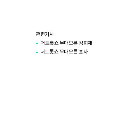
관련기사
더트롯쇼 무대오른 김희재
더트롯쇼 무대오른 홍자