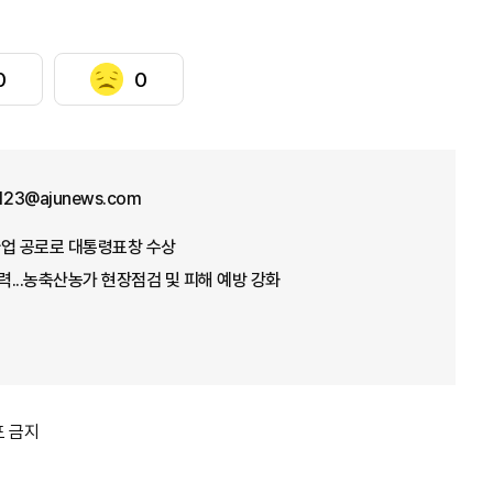
0
0
f123@ajunews.com
념사업 공로로 대통령표창 수상
총력...농축산농가 현장점검 및 피해 예방 강화
포 금지