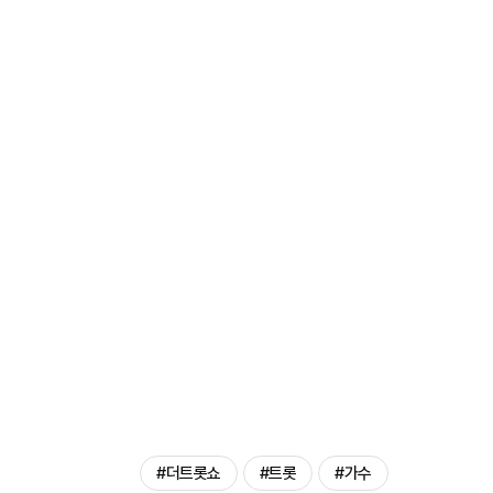
#더트롯쇼
#트롯
#가수