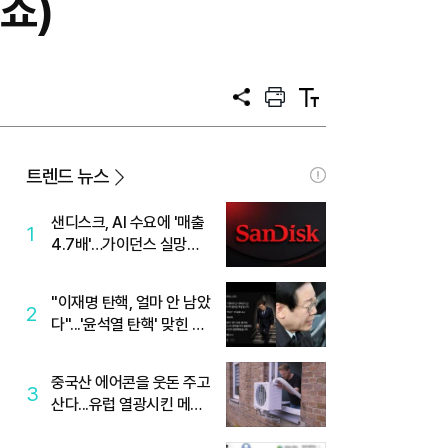
롯쇼)
공
프
텍
유
린
스
트
트
크
기
트렌드 뉴스
샌디스크, AI 수요에 '매출
1
4.7배'…가이던스 실망에
'주가는 하락'
"이재명 탄핵, 얼마 안 남았
2
다"...'윤석열 탄핵' 맞힌 무
당, '성지글' 등장
중국산 에어콘을 웃돈 주고
3
산다...유럽 열광시킨 메이
디