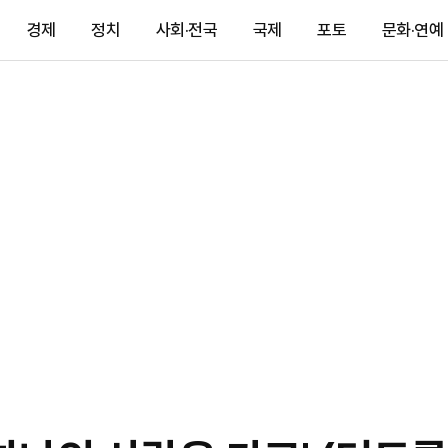
경제
정치
사회·전국
국제
포토
문화·연예