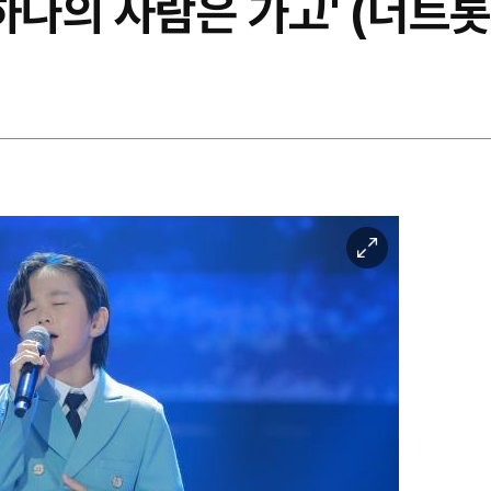
 하나의 사람은 가고' (더트
이
미
지
확
대