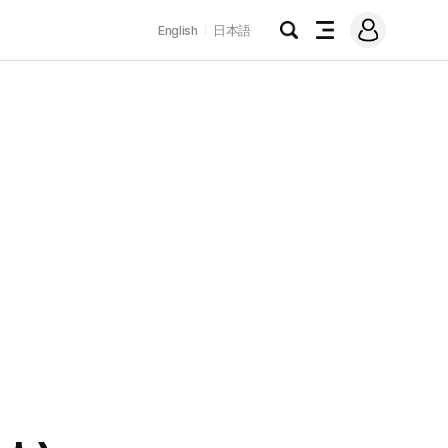
로
English
日本語
그
검
전
인
색
체
메
뉴