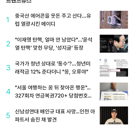
트렌드뉴스
중국산 에어콘을 웃돈 주고 산다...유
1
럽 열광시킨 메이디
"이재명 탄핵, 얼마 안 남았다"...'윤석
2
열 탄핵' 맞힌 무당, '성지글' 등장
국가가 청년 상대로 '통수'?...청년미
3
래적금 12% 준다더니 "응, 오류야"
"서울 여행하는 꿈 뒤 찾아온 행운"…
4
327회차 연금복권720+ 당첨번호조
회 주목
신남성연대 배인규 대표 사망…인천 아
5
파트서 숨진 채 발견