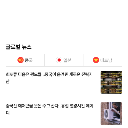
글로벌 뉴스
중국
일본
베트남
희토류 다음은 광모듈…중국이 움켜쥔 새로운 전략자
산
중국산 에어콘을 웃돈 주고 산다...유럽 열광시킨 메이
디