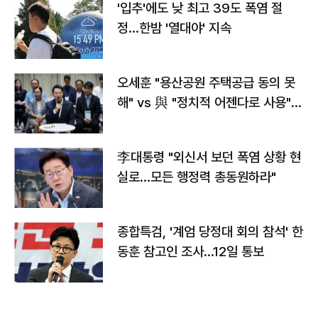
'입추'에도 낮 최고 39도 폭염 절
정…한밤 '열대야' 지속
오세훈 "용산공원 주택공급 동의 못
해" vs 與 "정치적 어젠다로 사용"
맞불
李대통령 "외신서 보던 폭염 상황 현
실로…모든 행정력 총동원하라"
종합특검, '계엄 당정대 회의 참석' 한
동훈 참고인 조사...12일 통보