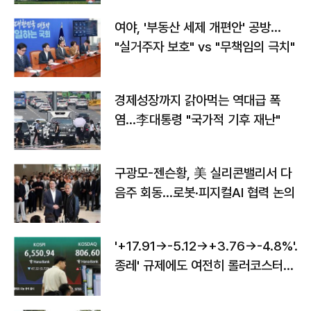
여야, '부동산 세제 개편안' 공방…
"실거주자 보호" vs "무책임의 극치"
경제성장까지 갉아먹는 역대급 폭
염…李대통령 "국가적 기후 재난"
구광모-젠슨황, 美 실리콘밸리서 다
음주 회동…로봇·피지컬AI 협력 논의
'+17.91→-5.12→+3.76→-4.8%'…'
종레' 규제에도 여전히 롤러코스터
타는 코스피