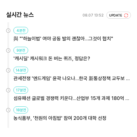
실시간 뉴스
08.07 13:52
UPDATE
4분전
與 "'하늘이법' 여야 공동 발의 괜찮아…그것이 협치"
9분전
'캐시딜' 캐시워크 돈 버는 퀴즈, 정답은?
14분전
관세전쟁 '엔드게임' 윤곽 나오나…한국 新통상정책 교두보 활
용해야
17분전
섬유패션 글로벌 경쟁력 키운다…산업부 15개 과제 180억 지
원
18분전
농식품부, '천원의 아침밥' 참여 200개 대학 선정