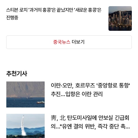
스티븐 로치 '과거의 홍콩'은 끝났지만 '새로운 홍콩'은
진행중
중국뉴스
더보기
추천기사
이란·오만, 호르무즈 '중앙항로 통항'
추진…입항은 이란 관리
靑, 北 탄도미사일에 안보실 긴급회
의…"유엔 결의 위반, 즉각 중단 촉
구"