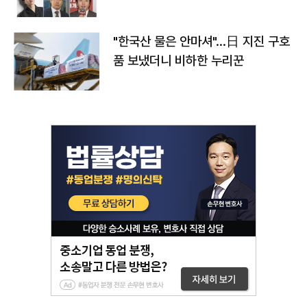
"한국산 물은 안마셔"…日 지진 구호
품 보냈더니 비하한 누리꾼