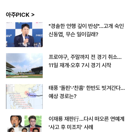
아주PICK >
"경솔한 언행 깊이 반성"…고개 숙인
신동엽, 무슨 일이길래?
프로야구, 주말까지 전 경기 취소…
11일 재개·오후 7시 경기 시작
태풍 '돌핀'·'찬홈' 한반도 빗겨간다…
예상 경로는?
이재룡 재판行…다시 떠오른 연예계
'사고 후 미조치' 사례