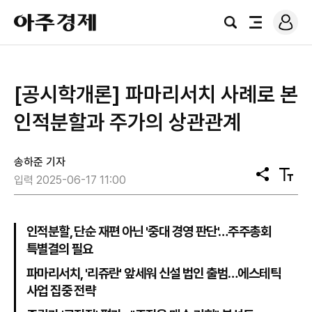
로
아
그
검
전
주
인
색
체
경
메
제
뉴
[공시학개론] 파마리서치 사례로 본
인적분할과 주가의 상관관계
송하준 기자
공
텍
입력 2025-06-17 11:00
유
스
트
크
기
인적분할, 단순 재편 아닌 '중대 경영 판단'…주주총회
특별결의 필요
파마리서치, '리쥬란' 앞세워 신설 법인 출범…에스테틱
사업 집중 전략