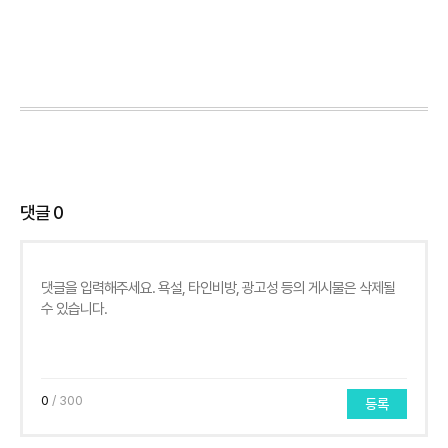
댓글
0
0
/ 300
등록