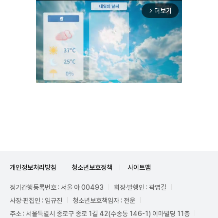
더보기
arrow_forward_ios
Unmute
개인정보처리방침
청소년보호정책
사이트맵
정기간행등록번호 : 서울 아 00493
회장·발행인 : 곽영길
사장·편집인 : 임규진
청소년보호책임자 : 전운
주소 : 서울특별시 종로구 종로 1길 42(수송동 146-1) 이마빌딩 11층