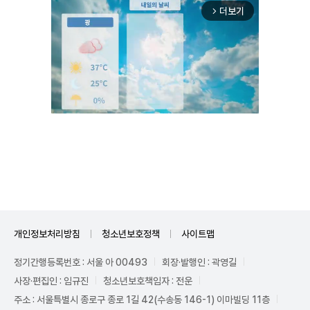
더보기
arrow_forward_ios
Unmute
개인정보처리방침
청소년보호정책
사이트맵
정기간행등록번호 : 서울 아 00493
회장·발행인 : 곽영길
사장·편집인 : 임규진
청소년보호책임자 : 전운
주소 : 서울특별시 종로구 종로 1길 42(수송동 146-1) 이마빌딩 11층