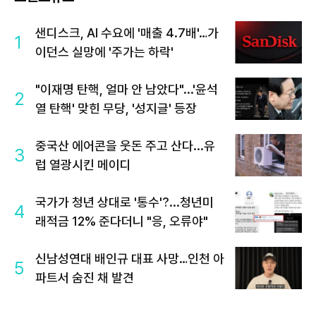
샌디스크, AI 수요에 '매출 4.7배'…가
1
이던스 실망에 '주가는 하락'
"이재명 탄핵, 얼마 안 남았다"...'윤석
2
열 탄핵' 맞힌 무당, '성지글' 등장
중국산 에어콘을 웃돈 주고 산다...유
3
럽 열광시킨 메이디
국가가 청년 상대로 '통수'?...청년미
4
래적금 12% 준다더니 "응, 오류야"
신남성연대 배인규 대표 사망…인천 아
5
파트서 숨진 채 발견