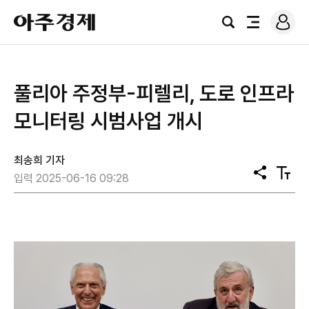
로
아
그
검
전
주
인
색
체
경
메
제
뉴
풀리아 주정부-피렐리, 도로 인프라
모니터링 시범사업 개시
최송희 기자
공
텍
입력 2025-06-16 09:28
유
스
트
크
기