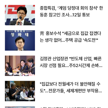
종합특검, '계엄 당정대 회의 참석' 한
동훈 참고인 조사...12일 통보
靑 홍보수석 "세금으로 집값 잡겠다
는 생각 없어…주택 공급 '속도전'"
김정관 산업장관 "반도체 산업, 빠른
시장 선점 필요…주52시간제 손봐
야"
"집값보다 전월세가 더 불안해질 수
도"…전문가들, 세제개편안 부작용
우려