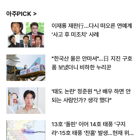
아주PICK >
이재룡 재판行…다시 떠오른 연예계
'사고 후 미조치' 사례
"한국산 물은 안마셔"…日 지진 구호
품 보냈더니 비하한 누리꾼
'태도 논란' 정준원 "난 배우 하면 안
되는 사람인가? 생각 했다"
13호 '돌핀' 이어 14호 태풍 '구지
라'·15호 태풍 '찬홈' 발생…현재 위