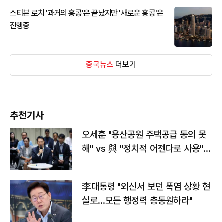
스티븐 로치 '과거의 홍콩'은 끝났지만 '새로운 홍콩'은
진행중
중국뉴스
더보기
추천기사
오세훈 "용산공원 주택공급 동의 못
해" vs 與 "정치적 어젠다로 사용"
맞불
李대통령 "외신서 보던 폭염 상황 현
실로…모든 행정력 총동원하라"