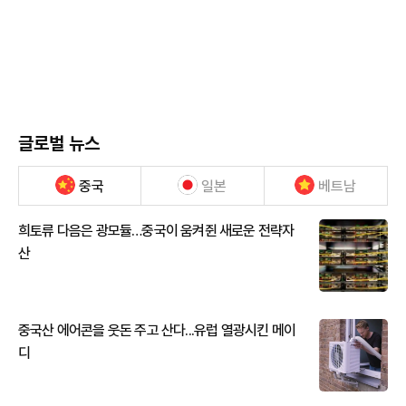
글로벌 뉴스
중국
일본
베트남
희토류 다음은 광모듈…중국이 움켜쥔 새로운 전략자
산
중국산 에어콘을 웃돈 주고 산다...유럽 열광시킨 메이
디