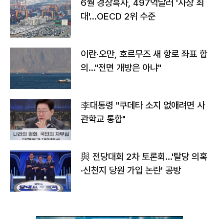
6월 경상흑자, 497억달러 '사상 최
대'…OECD 2위 수준
이란·오만, 호르무즈 새 항로 좌표 합
의…"전면 개방은 아냐"
李대통령 "쿠데타 소지 없애려면 사
관학교 통합"
與 전당대회 2차 토론회…'탈당 의혹
·신천지 당원 가입 논란' 공방