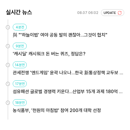
실시간 뉴스
08.07 06:02
UPDATE
4분전
與 "'하늘이법' 여야 공동 발의 괜찮아…그것이 협치"
9분전
'캐시딜' 캐시워크 돈 버는 퀴즈, 정답은?
14분전
관세전쟁 '엔드게임' 윤곽 나오나…한국 新통상정책 교두보 활
용해야
17분전
섬유패션 글로벌 경쟁력 키운다…산업부 15개 과제 180억 지
원
18분전
농식품부, '천원의 아침밥' 참여 200개 대학 선정