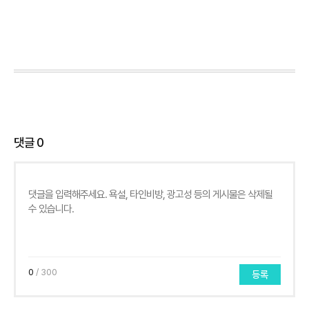
댓글
0
0
/ 300
등록