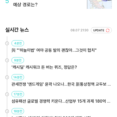
5
예상 경로는?
실시간 뉴스
08.07 21:30
UPDATE
4분전
與 "'하늘이법' 여야 공동 발의 괜찮아…그것이 협치"
9분전
'캐시딜' 캐시워크 돈 버는 퀴즈, 정답은?
14분전
관세전쟁 '엔드게임' 윤곽 나오나…한국 新통상정책 교두보 활
용해야
17분전
섬유패션 글로벌 경쟁력 키운다…산업부 15개 과제 180억 지
원
18분전