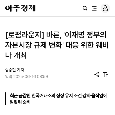
로
아
그
검
전
주
인
색
체
경
메
제
뉴
[로펌라운지] 바른, '이재명 정부의
자본시장 규제 변화' 대응 위한 웨비
나 개최
송승현 기자
공
텍
입력 2025-06-16 08:59
유
스
트
크
기
최근 금감원·한국거래소의 상장 유지 조건 강화 움직임에
발맞춰 준비