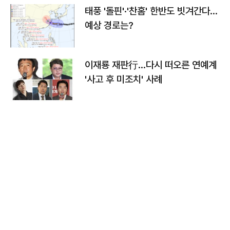
태풍 '돌핀'·'찬홈' 한반도 빗겨간다…
예상 경로는?
이재룡 재판行…다시 떠오른 연예계
'사고 후 미조치' 사례