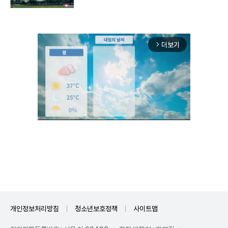
구"
더보기
arrow_forward_ios
Unmute
개인정보처리방침
청소년보호정책
사이트맵