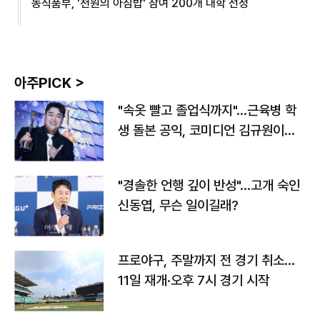
농식품부, '천원의 아침밥' 참여 200개 대학 선정
아주PICK >
"속옷 빨고 졸업식까지"…근육병 학
생 돌본 공익, 코미디언 김규원이었
다
"경솔한 언행 깊이 반성"…고개 숙인
신동엽, 무슨 일이길래?
프로야구, 주말까지 전 경기 취소…
11일 재개·오후 7시 경기 시작