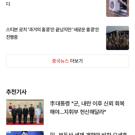
디
스티븐 로치 '과거의 홍콩'은 끝났지만 '새로운 홍콩'은
진행중
중국뉴스
더보기
추천기사
李대통령 "군, 내란 이후 신뢰 회복
해야…지휘부 헌신해달라"