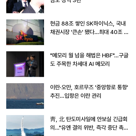
심도 징역 3년
현금 88조 쌓인 SK하이닉스, 국내
채권시장 '큰손' 됐다…최대 40조 투
자
"메모리 월 넘을 해법은 HBF"…구글
도 주목한 차세대 AI 메모리
이란·오만, 호르무즈 '중앙항로 통항'
추진…입항은 이란 관리
靑, 北 탄도미사일에 안보실 긴급회
의…"유엔 결의 위반, 즉각 중단 촉