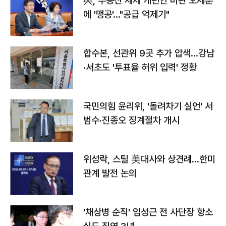
與, 부동산 세제 개편안 비판 오세훈
에 '맹공'…"공급 억제기"
합수본, 선관위 9곳 추가 압색…강남
·서초도 '투표율 허위 입력' 정황
국민의힘 윤리위, '돌려차기 실언' 서
범수·진종오 징계절차 개시
위성락, 스틸 美대사와 상견례…한미
관계 발전 논의
'채상병 순직' 임성근 전 사단장 항소