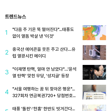
트렌드뉴스
"다음 주 기온 뚝 떨어진다"…태풍도
1
없이 열돔 박살 낸 '이것'
중국산 에어콘을 웃돈 주고 산다...유
2
럽 열광시킨 메이디
"이재명 탄핵, 얼마 안 남았다"...'윤석
3
열 탄핵' 맞힌 무당, '성지글' 등장
"서울 여행하는 꿈 뒤 찾아온 행운"…
4
327회차 연금복권720+ 당첨번호조
회 주목
태풍 '돌핀'·'찬홈' 한반도 빗겨간다…