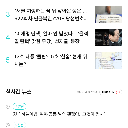
"서울 여행하는 꿈 뒤 찾아온 행운"…
3
327회차 연금복권720+ 당첨번호조
회 주목
"이재명 탄핵, 얼마 안 남았다"...'윤석
4
열 탄핵' 맞힌 무당, '성지글' 등장
13호 태풍 '돌핀'·15호 '찬홈' 현재 위
5
치는?
실시간 뉴스
08.09 07:18
UPDATE
4분전
與 "'하늘이법' 여야 공동 발의 괜찮아…그것이 협치"
9분전