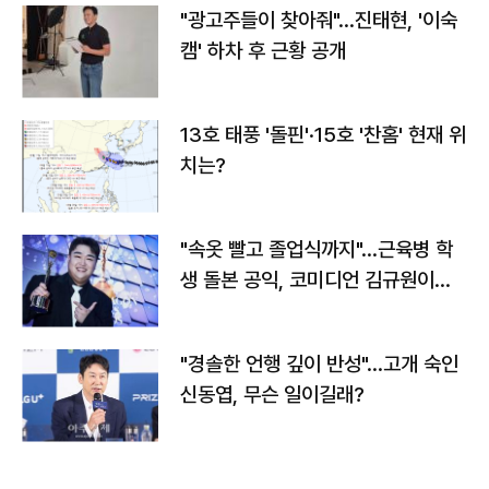
"광고주들이 찾아줘"…진태현, '이숙
캠' 하차 후 근황 공개
13호 태풍 '돌핀'·15호 '찬홈' 현재 위
치는?
"속옷 빨고 졸업식까지"…근육병 학
생 돌본 공익, 코미디언 김규원이었
다
"경솔한 언행 깊이 반성"…고개 숙인
신동엽, 무슨 일이길래?