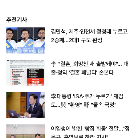
추천기사
김민석, 제주·인천서 정청래 누르고
2승째…2대1 구도 완성
李 "결혼, 희망찬 새 출발돼야"… 대
출·청약 '결혼 페널티' 손본다
李대통령 'ISA·주가 누르기' 재검
토…與 "환영" 野 "졸속 국정"
이임생이 밝힌 '빵집 회동' 전말…"정
몽규, 홍명보로 하라 지시"