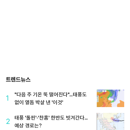
트렌드뉴스
"다음 주 기온 뚝 떨어진다"…태풍도
1
없이 열돔 박살 낸 '이것'
태풍 '돌핀'·'찬홈' 한반도 빗겨간다…
2
예상 경로는?