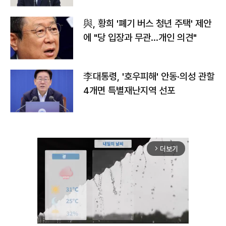
與, 황희 '폐기 버스 청년 주택' 제안
에 "당 입장과 무관…개인 의견"
李대통령, '호우피해' 안동·의성 관할
4개면 특별재난지역 선포
더보기
arrow_forward_ios