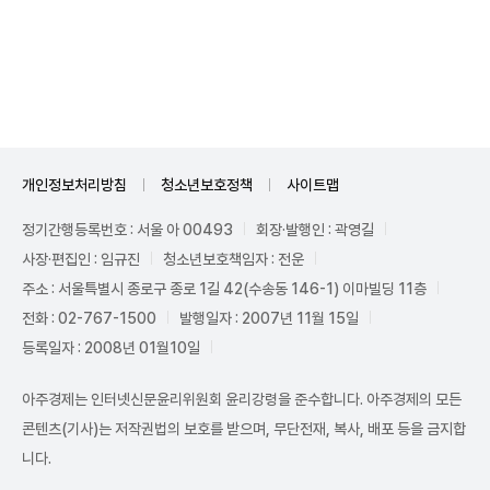
Unmute
개인정보처리방침
청소년보호정책
사이트맵
정기간행등록번호 : 서울 아 00493
회장·발행인 : 곽영길
사장·편집인 : 임규진
청소년보호책임자 : 전운
주소 : 서울특별시 종로구 종로 1길 42(수송동 146-1) 이마빌딩 11층
전화 : 02-767-1500
발행일자 : 2007년 11월 15일
등록일자 : 2008년 01월10일
아주경제는 인터넷신문윤리위원회 윤리강령을 준수합니다. 아주경제의 모든
콘텐츠(기사)는 저작권법의 보호를 받으며, 무단전재, 복사, 배포 등을 금지합
니다.