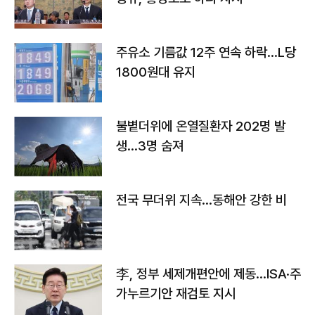
주유소 기름값 12주 연속 하락…L당
1800원대 유지
불볕더위에 온열질환자 202명 발
생…3명 숨져
전국 무더위 지속…동해안 강한 비
李, 정부 세제개편안에 제동…ISA·주
가누르기안 재검토 지시