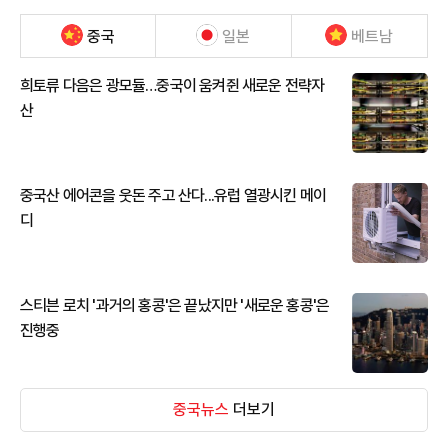
중국
일본
베트남
희토류 다음은 광모듈…중국이 움켜쥔 새로운 전략자
산
중국산 에어콘을 웃돈 주고 산다...유럽 열광시킨 메이
디
스티븐 로치 '과거의 홍콩'은 끝났지만 '새로운 홍콩'은
진행중
중국뉴스
더보기