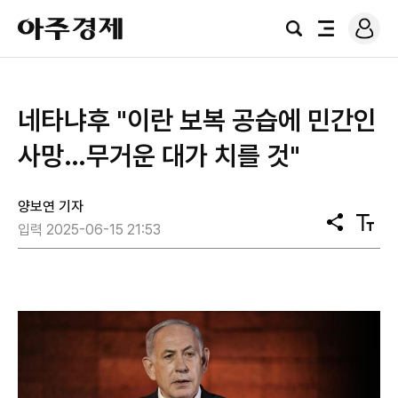
로
아
그
검
전
주
인
색
체
경
메
제
뉴
네타냐후 "이란 보복 공습에 민간인
사망…무거운 대가 치를 것"
양보연 기자
공
텍
입력 2025-06-15 21:53
유
스
트
크
기