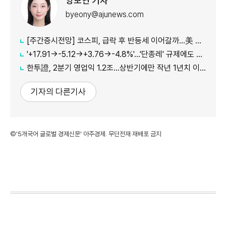
양보연 기자
byeony@ajunews.com
[주간증시전망] 코스피, 급락 후 반등세 이어갈까…美 CPI·외국인 수급 '촉각'
'+17.91→-5.12→+3.76→-4.8%'…'단종레' 규제에도 여전히 롤러코스터 타는 코스피
한투證, 2분기 영업익 1.2조…상반기에만 작년 1년치 이익만큼 벌었다
기자의 다른기사
©'5개국어 글로벌 경제신문' 아주경제. 무단전재·재배포 금지