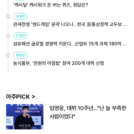
'캐시딜' 캐시워크 돈 버는 퀴즈, 정답은?
14분전
관세전쟁 '엔드게임' 윤곽 나오나…한국 新통상정책 교두보 활
용해야
17분전
섬유패션 글로벌 경쟁력 키운다…산업부 15개 과제 180억 지
원
18분전
농식품부, '천원의 아침밥' 참여 200개 대학 선정
아주PICK >
임영웅, 데뷔 10주년…"난 늘 부족한
사람이었다"