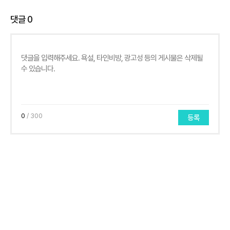
댓글
0
0
/ 300
등록