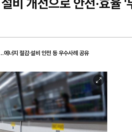
설비 개선으로 안전·효율 '
…에너지 절감·설비 안전 등 우수사례 공유
이
미
지
확
대