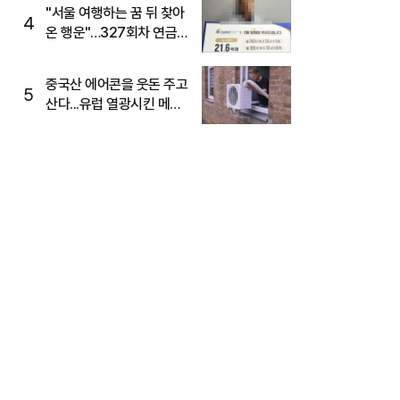
"서울 여행하는 꿈 뒤 찾아
4
온 행운"…327회차 연금
복권720+ 당첨번호조회
주목
중국산 에어콘을 웃돈 주고
5
산다...유럽 열광시킨 메이
디