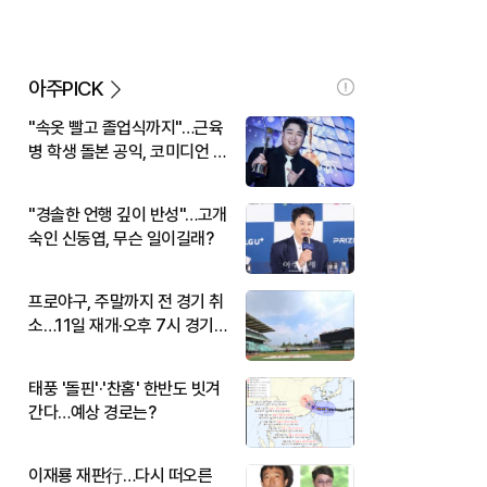
아주PICK
"속옷 빨고 졸업식까지"…근육
병 학생 돌본 공익, 코미디언 김
규원이었다
"경솔한 언행 깊이 반성"…고개
숙인 신동엽, 무슨 일이길래?
프로야구, 주말까지 전 경기 취
소…11일 재개·오후 7시 경기
시작
태풍 '돌핀'·'찬홈' 한반도 빗겨
간다…예상 경로는?
이재룡 재판行…다시 떠오른