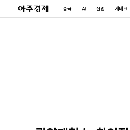
아
중국
AI
산업
재테크
주
경
제