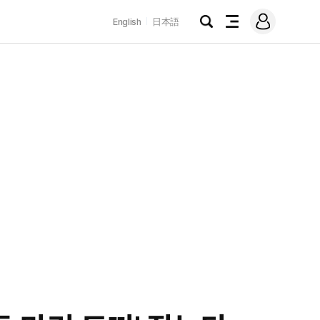
로
English
日本語
그
검
전
인
색
체
메
뉴