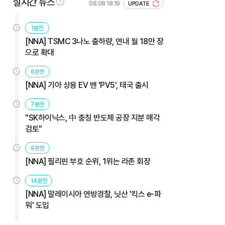
실시간 뉴스
08.08 18:19
UPDATE
1분전
[NNA] TSMC 3나노 출하량, 연내 월 18만 장
으로 확대
6분전
[NNA] 기아 상용 EV 밴 'PV5', 태국 출시
7분전
"SK하이닉스, 中 충칭 반도체 공장 지분 매각
검토"
9분전
[NNA] 필리핀 부호 순위, 1위는 라존 회장
14분전
[NNA] 말레이시아 연방경찰, 닛산 '킥스 e-파
워' 도입