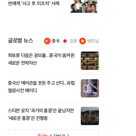
연예계 '사고 후 미조치' 사례
글로벌 뉴스
중국
일본
베트남
희토류 다음은 광모듈…중국이 움켜쥔
새로운 전략자산
중국산 에어콘을 웃돈 주고 산다...유럽
열광시킨 메이디
스티븐 로치 '과거의 홍콩'은 끝났지만
'새로운 홍콩'은 진행중