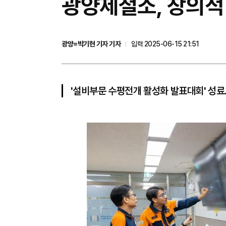
광양제철소, 창의적 
광양=박기현 기자 기자
입력 2025-06-15 21:51
'설비부문 수평전개 활성화 발표대회' 성료