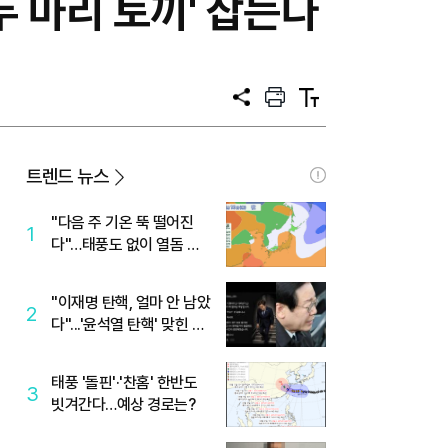
두 마리 토끼' 잡는다
공
프
텍
유
린
스
트
트
크
기
트렌드 뉴스
"다음 주 기온 뚝 떨어진
1
다"…태풍도 없이 열돔 박
살 낸 '이것'
"이재명 탄핵, 얼마 안 남았
2
다"...'윤석열 탄핵' 맞힌 무
당, '성지글' 등장
태풍 '돌핀'·'찬홈' 한반도
3
빗겨간다…예상 경로는?