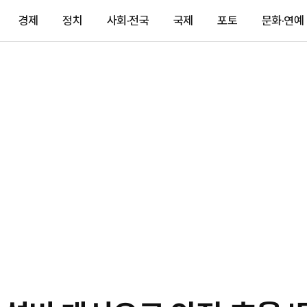
경제
정치
사회·전국
국제
포토
문화·연예