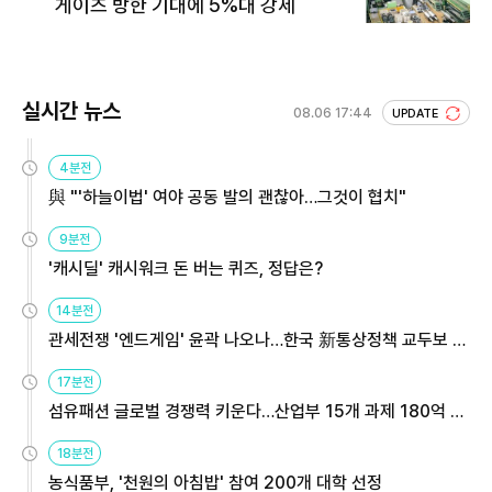
게이츠 방한 기대에 5%대 강세
실시간 뉴스
08.06 17:44
UPDATE
4분전
與 "'하늘이법' 여야 공동 발의 괜찮아…그것이 협치"
9분전
'캐시딜' 캐시워크 돈 버는 퀴즈, 정답은?
14분전
관세전쟁 '엔드게임' 윤곽 나오나…한국 新통상정책 교두보 활
용해야
17분전
섬유패션 글로벌 경쟁력 키운다…산업부 15개 과제 180억 지
원
18분전
농식품부, '천원의 아침밥' 참여 200개 대학 선정