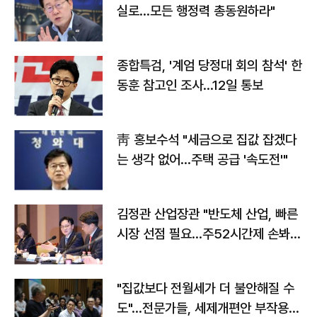
실로…모든 행정력 총동원하라"
종합특검, '계엄 당정대 회의 참석' 한
동훈 참고인 조사...12일 통보
靑 홍보수석 "세금으로 집값 잡겠다
는 생각 없어…주택 공급 '속도전'"
김정관 산업장관 "반도체 산업, 빠른
시장 선점 필요…주52시간제 손봐
야"
"집값보다 전월세가 더 불안해질 수
도"…전문가들, 세제개편안 부작용