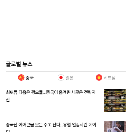
글로벌 뉴스
중국
일본
베트남
희토류 다음은 광모듈…중국이 움켜쥔 새로운 전략자
산
중국산 에어콘을 웃돈 주고 산다...유럽 열광시킨 메이