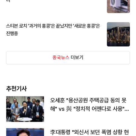
디
스티븐 로치 '과거의 홍콩'은 끝났지만 '새로운 홍콩'은
진행중
중국뉴스
더보기
추천기사
오세훈 "용산공원 주택공급 동의 못
해" vs 與 "정치적 어젠다로 사용"
맞불
李대통령 "외신서 보던 폭염 상황 현