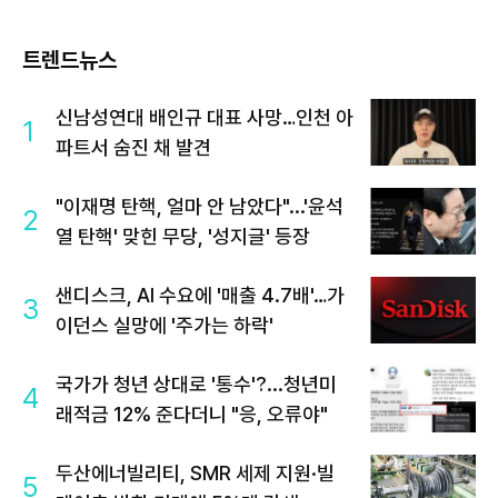
트렌드뉴스
신남성연대 배인규 대표 사망…인천 아
1
파트서 숨진 채 발견
"이재명 탄핵, 얼마 안 남았다"...'윤석
2
열 탄핵' 맞힌 무당, '성지글' 등장
샌디스크, AI 수요에 '매출 4.7배'…가
3
이던스 실망에 '주가는 하락'
국가가 청년 상대로 '통수'?...청년미
4
래적금 12% 준다더니 "응, 오류야"
두산에너빌리티, SMR 세제 지원·빌
5