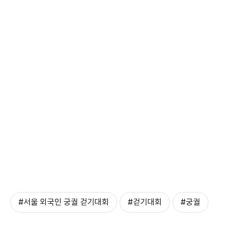
#서울 외국인 궁궐 걷기대회
#걷기대회
#궁궐