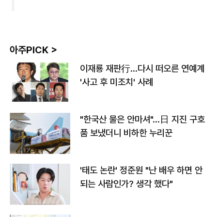
아주PICK >
이재룡 재판行…다시 떠오른 연예계
'사고 후 미조치' 사례
"한국산 물은 안마셔"…日 지진 구호
품 보냈더니 비하한 누리꾼
'태도 논란' 정준원 "난 배우 하면 안
되는 사람인가? 생각 했다"