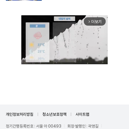
더보기
arrow_forward_ios
Unmute
개인정보처리방침
청소년보호정책
사이트맵
정기간행등록번호 : 서울 아 00493
회장·발행인 : 곽영길