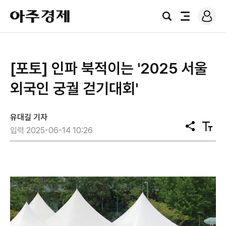
로
아
그
검
전
주
인
색
체
경
메
제
뉴
[포토] 인파 북적이는 ​​​​​​​'2025 서울
외국인 궁궐 걷기대회'
유대길 기자
공
텍
입력 2025-06-14 10:26
유
스
트
크
기