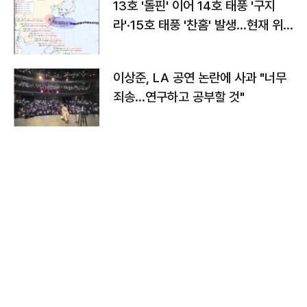
13호 '돌핀' 이어 14호 태풍 '구지
라'·15호 태풍 '찬홈' 발생…현재 위
치와 이동경로는?
이상준, LA 공연 논란에 사과 "너무
죄송…연구하고 공부할 것"