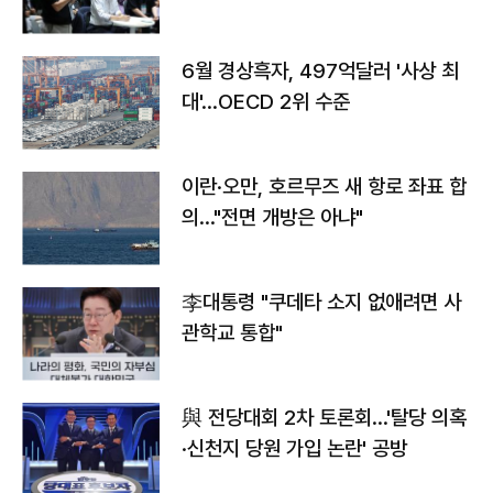
우려
6월 경상흑자, 497억달러 '사상 최
대'…OECD 2위 수준
이란·오만, 호르무즈 새 항로 좌표 합
의…"전면 개방은 아냐"
李대통령 "쿠데타 소지 없애려면 사
관학교 통합"
與 전당대회 2차 토론회…'탈당 의혹
·신천지 당원 가입 논란' 공방