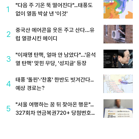
"다음 주 기온 뚝 떨어진다"…태풍도
1
없이 열돔 박살 낸 '이것'
중국산 에어콘을 웃돈 주고 산다...유
2
럽 열광시킨 메이디
"이재명 탄핵, 얼마 안 남았다"...'윤석
3
열 탄핵' 맞힌 무당, '성지글' 등장
태풍 '돌핀'·'찬홈' 한반도 빗겨간다…
4
예상 경로는?
"서울 여행하는 꿈 뒤 찾아온 행운"…
5
327회차 연금복권720+ 당첨번호조
회 주목