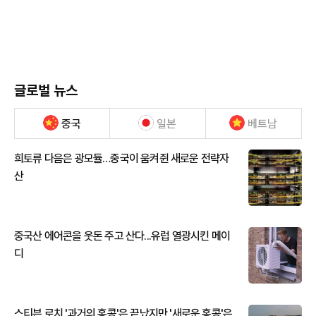
글로벌 뉴스
중국
일본
베트남
희토류 다음은 광모듈…중국이 움켜쥔 새로운 전략자
산
중국산 에어콘을 웃돈 주고 산다...유럽 열광시킨 메이
디
스티븐 로치 '과거의 홍콩'은 끝났지만 '새로운 홍콩'은