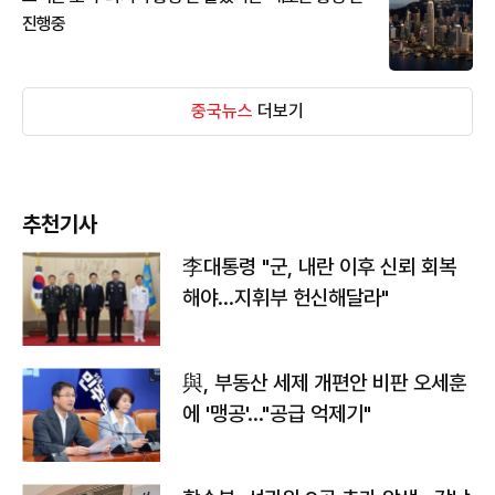
진행중
중국뉴스
더보기
추천기사
李대통령 "군, 내란 이후 신뢰 회복
해야…지휘부 헌신해달라"
與, 부동산 세제 개편안 비판 오세훈
에 '맹공'…"공급 억제기"