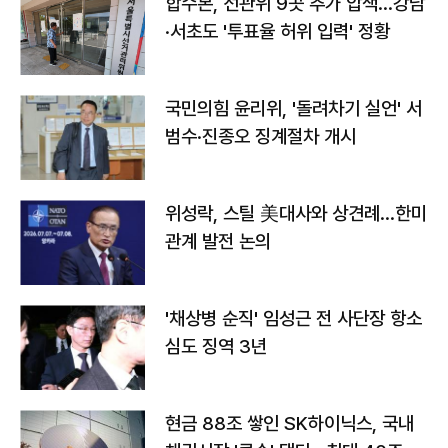
합수본, 선관위 9곳 추가 압색…강남
·서초도 '투표율 허위 입력' 정황
국민의힘 윤리위, '돌려차기 실언' 서
범수·진종오 징계절차 개시
위성락, 스틸 美대사와 상견례…한미
관계 발전 논의
'채상병 순직' 임성근 전 사단장 항소
심도 징역 3년
현금 88조 쌓인 SK하이닉스, 국내