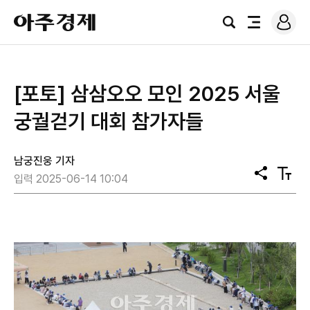
로
아
그
검
전
주
인
색
체
경
메
제
뉴
[포토] 삼삼오오 모인 2025 서울
궁궐걷기 대회 참가자들
남궁진웅 기자
공
텍
입력 2025-06-14 10:04
유
스
트
크
기