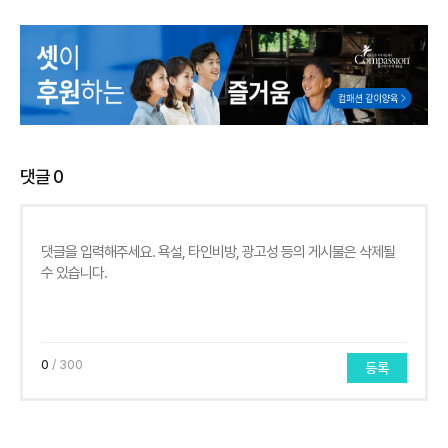
댓글
0
0
/ 300
등록