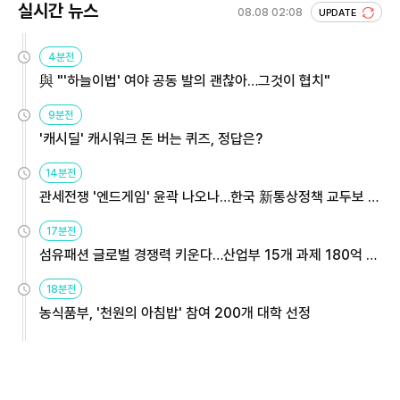
실시간 뉴스
08.08 02:08
UPDATE
4분전
與 "'하늘이법' 여야 공동 발의 괜찮아…그것이 협치"
9분전
'캐시딜' 캐시워크 돈 버는 퀴즈, 정답은?
14분전
관세전쟁 '엔드게임' 윤곽 나오나…한국 新통상정책 교두보 활
용해야
17분전
섬유패션 글로벌 경쟁력 키운다…산업부 15개 과제 180억 지
원
18분전
농식품부, '천원의 아침밥' 참여 200개 대학 선정