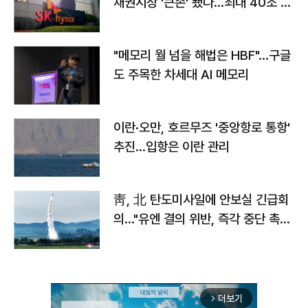
채권시장 '큰손' 됐다…최대 40조 투
자
"메모리 월 넘을 해법은 HBF"…구글
도 주목한 차세대 AI 메모리
이란·오만, 호르무즈 '중앙항로 통항'
추진…입항은 이란 관리
靑, 北 탄도미사일에 안보실 긴급회
의…"유엔 결의 위반, 즉각 중단 촉
구"
더보기
arrow_forward_ios