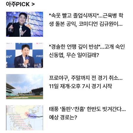
아주PICK >
"속옷 빨고 졸업식까지"…근육병 학
생 돌본 공익, 코미디언 김규원이었
다
"경솔한 언행 깊이 반성"…고개 숙인
신동엽, 무슨 일이길래?
프로야구, 주말까지 전 경기 취소…
11일 재개·오후 7시 경기 시작
태풍 '돌핀'·'찬홈' 한반도 빗겨간다…
예상 경로는?