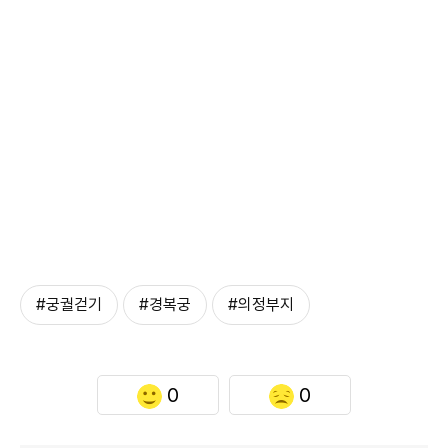
#궁궐걷기
#경복궁
#의정부지
0
0