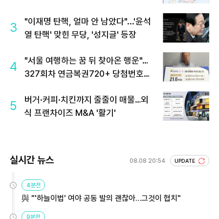
"이재명 탄핵, 얼마 안 남았다"...'윤석
3
열 탄핵' 맞힌 무당, '성지글' 등장
"서울 여행하는 꿈 뒤 찾아온 행운"…
4
327회차 연금복권720+ 당첨번호조
회 주목
버거·커피·치킨까지 줄줄이 매물…외
5
식 프랜차이즈 M&A '활기'
실시간 뉴스
08.08 20:54
UPDATE
4분전
與 "'하늘이법' 여야 공동 발의 괜찮아…그것이 협치"
9분전