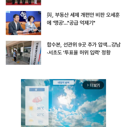
與, 부동산 세제 개편안 비판 오세훈
에 '맹공'…"공급 억제기"
합수본, 선관위 9곳 추가 압색…강남
·서초도 '투표율 허위 입력' 정황
더보기
arrow_forward_ios