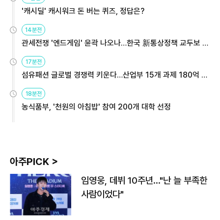
'캐시딜' 캐시워크 돈 버는 퀴즈, 정답은?
14분전
관세전쟁 '엔드게임' 윤곽 나오나…한국 新통상정책 교두보 활
용해야
17분전
섬유패션 글로벌 경쟁력 키운다…산업부 15개 과제 180억 지
원
18분전
농식품부, '천원의 아침밥' 참여 200개 대학 선정
아주PICK >
임영웅, 데뷔 10주년…"난 늘 부족한
사람이었다"