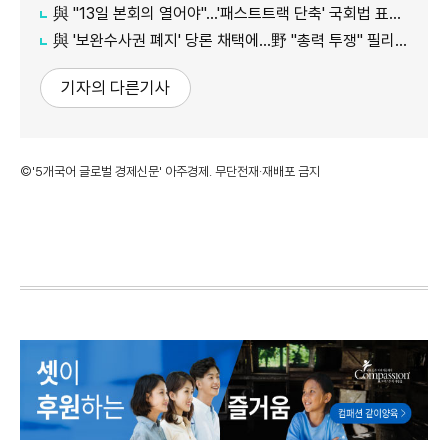
與 "13일 본회의 열어야"…'패스트트랙 단축' 국회법 표결 추진
與 '보완수사권 폐지' 당론 채택에…野 "총력 투쟁" 필리버스터 예고
기자의 다른기사
©'5개국어 글로벌 경제신문' 아주경제. 무단전재·재배포 금지