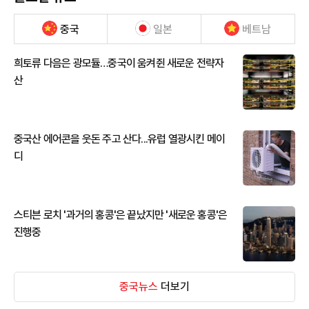
중국
일본
베트남
희토류 다음은 광모듈…중국이 움켜쥔 새로운 전략자
산
중국산 에어콘을 웃돈 주고 산다...유럽 열광시킨 메이
디
스티븐 로치 '과거의 홍콩'은 끝났지만 '새로운 홍콩'은
진행중
중국뉴스
더보기