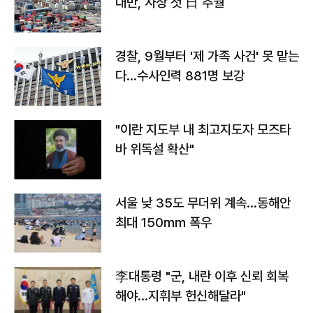
대만, 사상 첫 日 추월
경찰, 9월부터 '제 가족 사건' 못 맡는
다…수사인력 881명 보강
"이란 지도부 내 최고지도자 모즈타
바 위독설 확산"
서울 낮 35도 무더위 계속…동해안
최대 150㎜ 폭우
李대통령 "군, 내란 이후 신뢰 회복
해야…지휘부 헌신해달라"