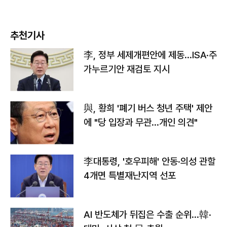
추천기사
李, 정부 세제개편안에 제동…ISA·주
가누르기안 재검토 지시
與, 황희 '폐기 버스 청년 주택' 제안
에 "당 입장과 무관…개인 의견"
李대통령, '호우피해' 안동·의성 관할
4개면 특별재난지역 선포
AI 반도체가 뒤집은 수출 순위…韓·