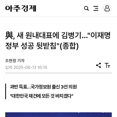
로
아
그
검
전
주
인
색
체
경
메
제
뉴
與, 새 원내대표에 김병기…"이재명
정부 성공 뒷받침"(종합)
조현정 기자
공
텍
입력 2025-06-13 16:16
유
스
트
크
기
과반 득표…국가정보원 출신 3선 의원
"대한민국 재건에 모든 것 바치겠다"