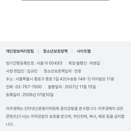
Unmute
개인정보처리방침
청소년보호정책
사이트맵
정기간행등록번호 : 서울 아 00493
회장·발행인 : 곽영길
사장·편집인 : 임규진
청소년보호책임자 : 전운
주소 : 서울특별시 종로구 종로 1길 42(수송동 146-1) 이마빌딩 11층
전화 : 02-767-1500
발행일자 : 2007년 11월 15일
등록일자 : 2008년 01월10일
아주경제는 인터넷신문윤리위원회 윤리강령을 준수합니다. 아주경제의 모든
콘텐츠(기사)는 저작권법의 보호를 받으며, 무단전재, 복사, 배포 등을 금지합
니다.