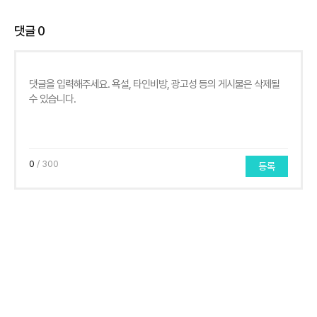
댓글
0
0
/ 300
등록