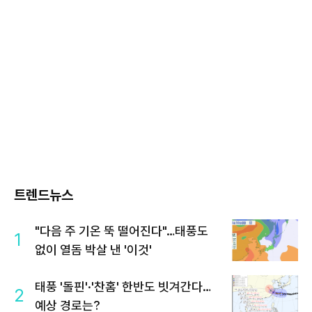
트렌드뉴스
"다음 주 기온 뚝 떨어진다"…태풍도
1
없이 열돔 박살 낸 '이것'
태풍 '돌핀'·'찬홈' 한반도 빗겨간다…
2
예상 경로는?