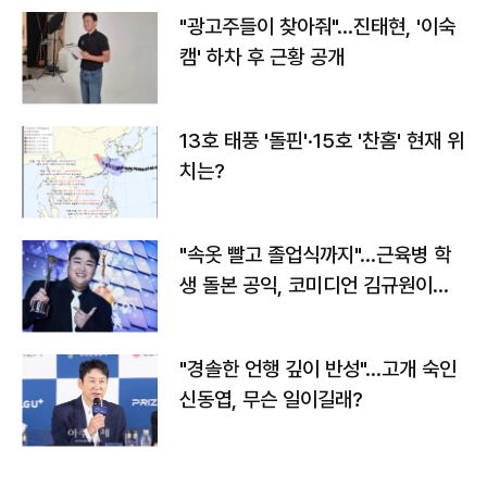
"광고주들이 찾아줘"…진태현, '이숙
캠' 하차 후 근황 공개
13호 태풍 '돌핀'·15호 '찬홈' 현재 위
치는?
"속옷 빨고 졸업식까지"…근육병 학
생 돌본 공익, 코미디언 김규원이었
다
"경솔한 언행 깊이 반성"…고개 숙인
신동엽, 무슨 일이길래?