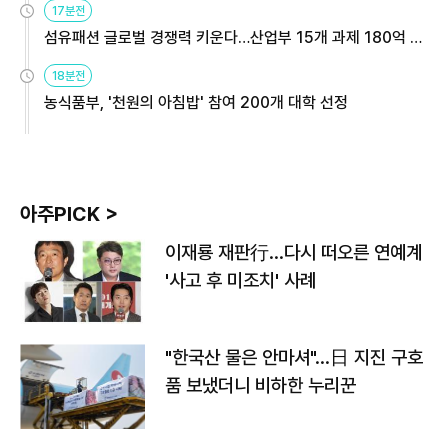
17분전
섬유패션 글로벌 경쟁력 키운다…산업부 15개 과제 180억 지
원
18분전
농식품부, '천원의 아침밥' 참여 200개 대학 선정
아주PICK >
이재룡 재판行…다시 떠오른 연예계
'사고 후 미조치' 사례
"한국산 물은 안마셔"…日 지진 구호
품 보냈더니 비하한 누리꾼