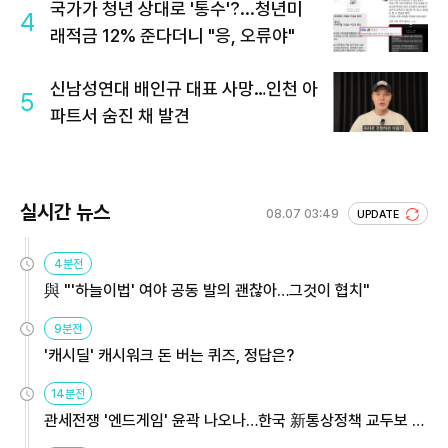
국가가 청년 상대로 '통수'?...청년미
4
래적금 12% 준다더니 "응, 오류야"
신남성연대 배인규 대표 사망…인천 아
5
파트서 숨진 채 발견
실시간 뉴스
08.07 03:49
UPDATE
4분전
與 "'하늘이법' 여야 공동 발의 괜찮아…그것이 협치"
9분전
'캐시딜' 캐시워크 돈 버는 퀴즈, 정답은?
14분전
관세전쟁 '엔드게임' 윤곽 나오나…한국 新통상정책 교두보 활
용해야