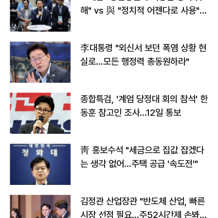
해" vs 與 "정치적 어젠다로 사용"
맞불
李대통령 "외신서 보던 폭염 상황 현
실로…모든 행정력 총동원하라"
종합특검, '계엄 당정대 회의 참석' 한
동훈 참고인 조사...12일 통보
靑 홍보수석 "세금으로 집값 잡겠다
는 생각 없어…주택 공급 '속도전'"
김정관 산업장관 "반도체 산업, 빠른
시장 선점 필요…주52시간제 손봐