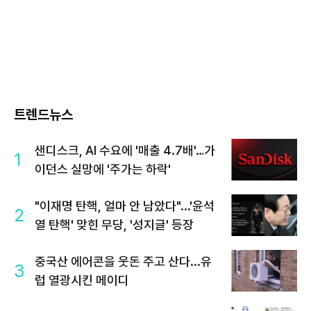
트렌드뉴스
샌디스크, AI 수요에 '매출 4.7배'…가
1
이던스 실망에 '주가는 하락'
"이재명 탄핵, 얼마 안 남았다"...'윤석
2
열 탄핵' 맞힌 무당, '성지글' 등장
중국산 에어콘을 웃돈 주고 산다...유
3
럽 열광시킨 메이디