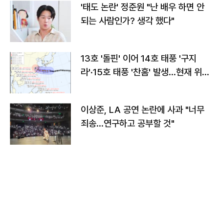
'태도 논란' 정준원 "난 배우 하면 안
되는 사람인가? 생각 했다"
13호 '돌핀' 이어 14호 태풍 '구지
라'·15호 태풍 '찬홈' 발생…현재 위
치와 이동경로는?
이상준, LA 공연 논란에 사과 "너무
죄송…연구하고 공부할 것"