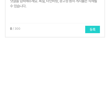
0
/ 300
등록