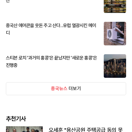
산
중국산 에어콘을 웃돈 주고 산다...유럽 열광시킨 메이
디
스티븐 로치 '과거의 홍콩'은 끝났지만 '새로운 홍콩'은
진행중
중국뉴스
더보기
추천기사
오세훈 "용산공원 주택공급 동의 못