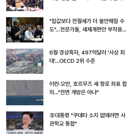
야"
"집값보다 전월세가 더 불안해질 수
도"…전문가들, 세제개편안 부작용
우려
6월 경상흑자, 497억달러 '사상 최
대'…OECD 2위 수준
이란·오만, 호르무즈 새 항로 좌표 합
의…"전면 개방은 아냐"
李대통령 "쿠데타 소지 없애려면 사
관학교 통합"