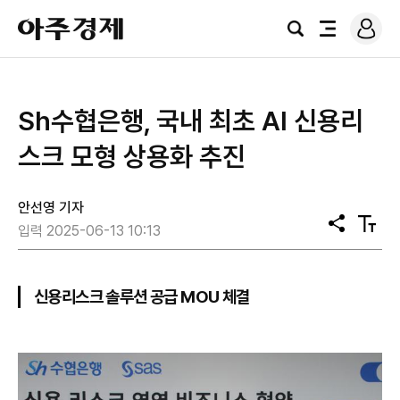
로
아
그
검
전
주
인
색
체
경
메
제
뉴
Sh수협은행, 국내 최초 AI 신용리
스크 모형 상용화 추진
안선영 기자
공
텍
입력 2025-06-13 10:13
유
스
트
크
기
신용리스크 솔루션 공급 MOU 체결