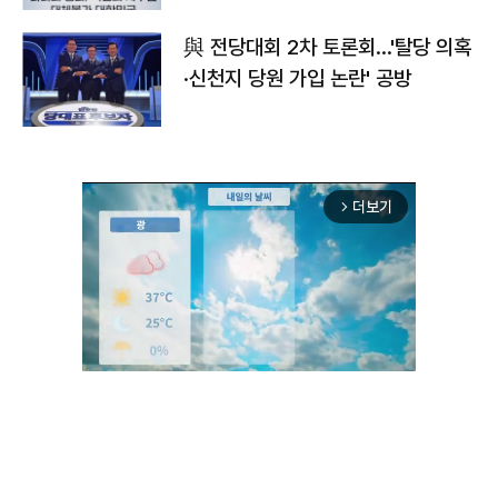
與 전당대회 2차 토론회…'탈당 의혹
·신천지 당원 가입 논란' 공방
더보기
arrow_forward_ios
Mute