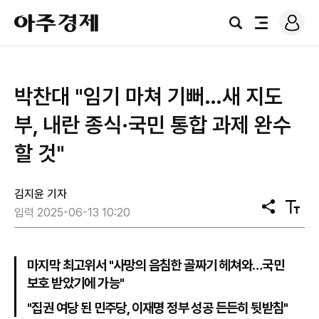
로
아
그
검
전
주
인
색
체
경
메
제
뉴
박찬대 "임기 마쳐 기뻐…새 지도
부, 내란 종식·국민 통합 과제 완수
할 것"
김지윤 기자
공
텍
입력 2025-06-13 10:20
유
스
트
크
기
마지막 최고위서 "사망의 음침한 골짜기 헤쳐와…국민
보호 받았기에 가능"
"집권 여당 된 민주당, 이재명 정부 성공 든든히 뒷받침"