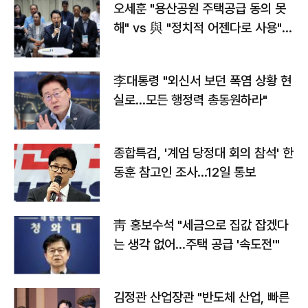
오세훈 "용산공원 주택공급 동의 못
해" vs 與 "정치적 어젠다로 사용"
맞불
李대통령 "외신서 보던 폭염 상황 현
실로…모든 행정력 총동원하라"
종합특검, '계엄 당정대 회의 참석' 한
동훈 참고인 조사...12일 통보
靑 홍보수석 "세금으로 집값 잡겠다
는 생각 없어…주택 공급 '속도전'"
김정관 산업장관 "반도체 산업, 빠른