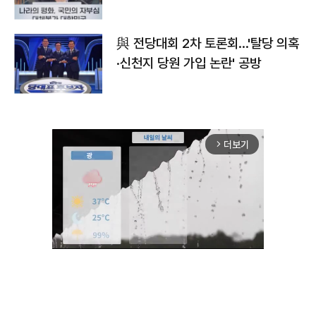
與 전당대회 2차 토론회…'탈당 의혹
·신천지 당원 가입 논란' 공방
더보기
arrow_forward_ios
Unmute