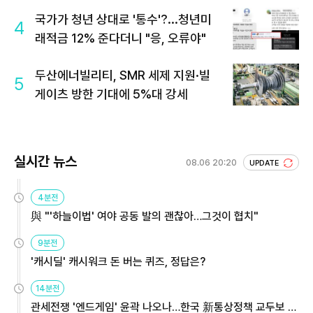
국가가 청년 상대로 '통수'?...청년미
4
래적금 12% 준다더니 "응, 오류야"
두산에너빌리티, SMR 세제 지원·빌
5
게이츠 방한 기대에 5%대 강세
실시간 뉴스
08.06 20:20
UPDATE
4분전
與 "'하늘이법' 여야 공동 발의 괜찮아…그것이 협치"
9분전
'캐시딜' 캐시워크 돈 버는 퀴즈, 정답은?
14분전
관세전쟁 '엔드게임' 윤곽 나오나…한국 新통상정책 교두보 활