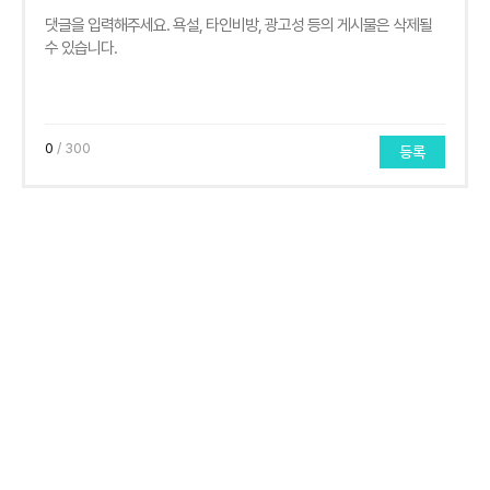
0
/ 300
등록