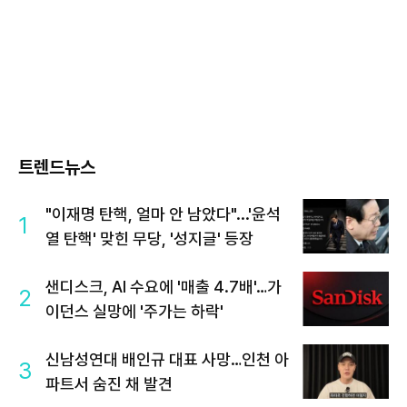
트렌드뉴스
"이재명 탄핵, 얼마 안 남았다"...'윤석
1
열 탄핵' 맞힌 무당, '성지글' 등장
샌디스크, AI 수요에 '매출 4.7배'…가
2
이던스 실망에 '주가는 하락'
신남성연대 배인규 대표 사망…인천 아
3
파트서 숨진 채 발견