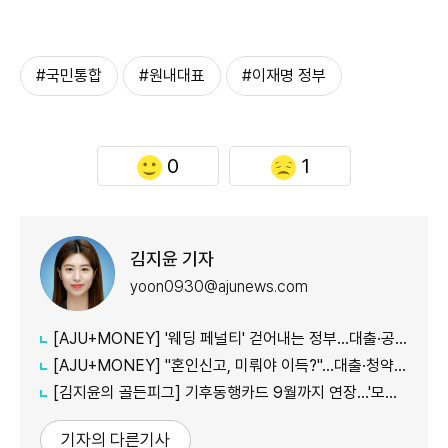
#국민통합
#원내대표
#이재명 정부
0
1
김지윤 기자
yoon0930@ajunews.com
[AJU+MONEY] '웨딩 페널티' 걷어내는 정부…대출·공공임대 불이익 줄인다
[AJU+MONEY] "혼인신고, 미뤄야 이득?"…대출·청약·세금 따져보니
[김지윤의 골든피그] 기후동행카드 9월까지 연장…'모두의카드' 갈아탈 땐 혜택 따져야
기자의 다른기사