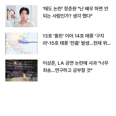
'태도 논란' 정준원 "난 배우 하면 안
되는 사람인가? 생각 했다"
13호 '돌핀' 이어 14호 태풍 '구지
라'·15호 태풍 '찬홈' 발생…현재 위
치와 이동경로는?
이상준, LA 공연 논란에 사과 "너무
죄송…연구하고 공부할 것"