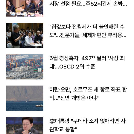
시장 선점 필요…주52시간제 손봐
야"
"집값보다 전월세가 더 불안해질 수
도"…전문가들, 세제개편안 부작용
우려
6월 경상흑자, 497억달러 '사상 최
대'…OECD 2위 수준
이란·오만, 호르무즈 새 항로 좌표 합
의…"전면 개방은 아냐"
李대통령 "쿠데타 소지 없애려면 사
관학교 통합"