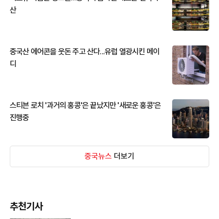
산
중국산 에어콘을 웃돈 주고 산다...유럽 열광시킨 메이
디
스티븐 로치 '과거의 홍콩'은 끝났지만 '새로운 홍콩'은
진행중
중국뉴스
더보기
추천기사