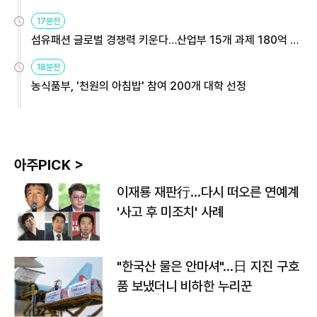
용해야
17분전
섬유패션 글로벌 경쟁력 키운다…산업부 15개 과제 180억 지
원
18분전
농식품부, '천원의 아침밥' 참여 200개 대학 선정
아주PICK >
이재룡 재판行…다시 떠오른 연예계
'사고 후 미조치' 사례
"한국산 물은 안마셔"…日 지진 구호
품 보냈더니 비하한 누리꾼