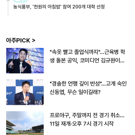
농식품부, '천원의 아침밥' 참여 200개 대학 선정
아주PICK >
"속옷 빨고 졸업식까지"…근육병 학
생 돌본 공익, 코미디언 김규원이었
다
"경솔한 언행 깊이 반성"…고개 숙인
신동엽, 무슨 일이길래?
프로야구, 주말까지 전 경기 취소…
11일 재개·오후 7시 경기 시작