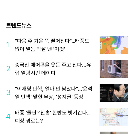
트렌드뉴스
"다음 주 기온 뚝 떨어진다"…태풍도
1
없이 열돔 박살 낸 '이것'
중국산 에어콘을 웃돈 주고 산다...유
2
럽 열광시킨 메이디
"이재명 탄핵, 얼마 안 남았다"...'윤석
3
열 탄핵' 맞힌 무당, '성지글' 등장
태풍 '돌핀'·'찬홈' 한반도 빗겨간다…
4
예상 경로는?