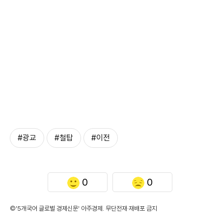
#광교
#철탑
#이전
0
0
©'5개국어 글로벌 경제신문' 아주경제. 무단전재·재배포 금지