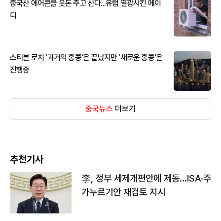
중국산 에어콘을 웃돈 주고 산다...유럽 열광시킨 메이
디
스티븐 로치 '과거의 홍콩'은 끝났지만 '새로운 홍콩'은
진행중
중국뉴스
더보기
추천기사
李, 정부 세제개편안에 제동…ISA·주
가누르기안 재검토 지시