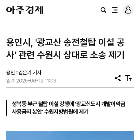
로
아
그
검
전
주
인
색
체
경
메
제
뉴
용인시, '광교산 송전철탑 이설 공
사' 관련 수원시 상대로 소송 제기
용인=김문기 기자
공
텍
입력 2025-06-12 11:03
유
스
트
크
기
성복동 부근 철탑 이설 강행에 '광교신도시 개발이익금
사용금지 본안' 수원지방법원에 제기