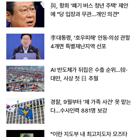
與, 황희 '폐기 버스 청년 주택' 제안
에 "당 입장과 무관…개인 의견"
李대통령, '호우피해' 안동·의성 관할
4개면 특별재난지역 선포
AI 반도체가 뒤집은 수출 순위…韓·
대만, 사상 첫 日 추월
경찰, 9월부터 '제 가족 사건' 못 맡는
다…수사인력 881명 보강
"이란 지도부 내 최고지도자 모즈타