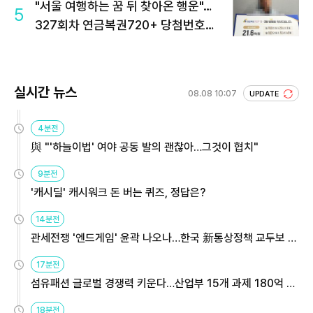
"서울 여행하는 꿈 뒤 찾아온 행운"…
5
327회차 연금복권720+ 당첨번호조
회 주목
실시간 뉴스
08.08 10:07
UPDATE
4분전
與 "'하늘이법' 여야 공동 발의 괜찮아…그것이 협치"
9분전
'캐시딜' 캐시워크 돈 버는 퀴즈, 정답은?
14분전
관세전쟁 '엔드게임' 윤곽 나오나…한국 新통상정책 교두보 활
용해야
17분전
섬유패션 글로벌 경쟁력 키운다…산업부 15개 과제 180억 지
원
18분전