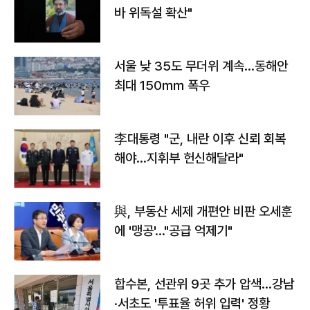
바 위독설 확산"
서울 낮 35도 무더위 계속…동해안
최대 150㎜ 폭우
李대통령 "군, 내란 이후 신뢰 회복
해야…지휘부 헌신해달라"
與, 부동산 세제 개편안 비판 오세훈
에 '맹공'…"공급 억제기"
합수본, 선관위 9곳 추가 압색…강남
·서초도 '투표율 허위 입력' 정황