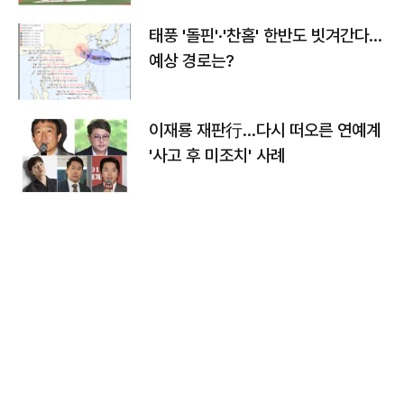
태풍 '돌핀'·'찬홈' 한반도 빗겨간다…
예상 경로는?
이재룡 재판行…다시 떠오른 연예계
'사고 후 미조치' 사례