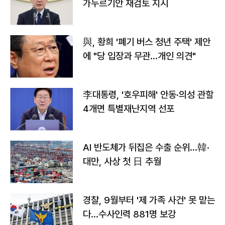
가누르기안 재검토 지시
與, 황희 '폐기 버스 청년 주택' 제안
에 "당 입장과 무관…개인 의견"
李대통령, '호우피해' 안동·의성 관할
4개면 특별재난지역 선포
AI 반도체가 뒤집은 수출 순위…韓·
대만, 사상 첫 日 추월
경찰, 9월부터 '제 가족 사건' 못 맡는
다…수사인력 881명 보강