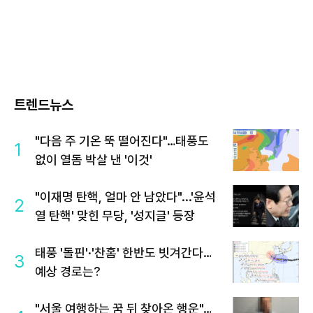
트렌드뉴스
"다음 주 기온 뚝 떨어진다"…태풍도
1
없이 열돔 박살 낸 '이것'
"이재명 탄핵, 얼마 안 남았다"...'윤석
2
열 탄핵' 맞힌 무당, '성지글' 등장
태풍 '돌핀'·'찬홈' 한반도 빗겨간다…
3
예상 경로는?
"서울 여행하는 꿈 뒤 찾아온 행운"…