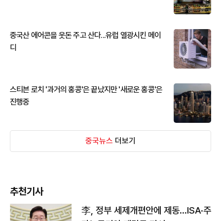
중국산 에어콘을 웃돈 주고 산다...유럽 열광시킨 메이
디
스티븐 로치 '과거의 홍콩'은 끝났지만 '새로운 홍콩'은
진행중
중국뉴스
더보기
추천기사
李, 정부 세제개편안에 제동…ISA·주