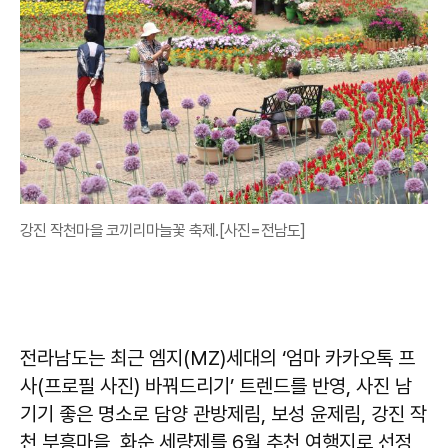
강진 작천마을 코끼리마늘꽃 축제.[사진=전남도]
전라남도는 최근 엠지(MZ)세대의 ‘엄마 카카오톡 프
사(프로필 사진) 바꿔드리기’ 트렌드를 반영, 사진 남
기기 좋은 명소로 담양 관방제림, 보성 윤제림, 강진 작
천 부흥마을, 화순 세량제를 6월 추천 여행지로 선정