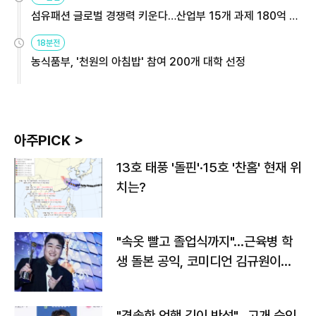
섬유패션 글로벌 경쟁력 키운다…산업부 15개 과제 180억 지
원
18분전
농식품부, '천원의 아침밥' 참여 200개 대학 선정
아주PICK >
13호 태풍 '돌핀'·15호 '찬홈' 현재 위
치는?
"속옷 빨고 졸업식까지"…근육병 학
생 돌본 공익, 코미디언 김규원이었
다
"경솔한 언행 깊이 반성"…고개 숙인