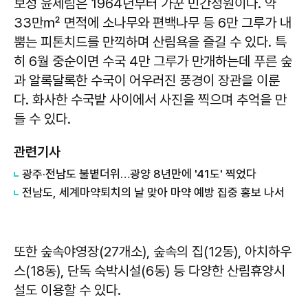
보성 윤제림은 1964년부터 가꾼 민간정원이다. 약
33만㎡ 면적에 소나무와 편백나무 등 6만 그루가 내
뿜는 피톤치드를 만끽하며 산림욕을 즐길 수 있다. 특
히 6월 중순이면 수국 4만 그루가 만개하는데 푸른 숲
과 알록달록한 수국이 어우러진 풍경이 장관을 이룬
다. 화사한 수국밭 사이에서 사진을 찍으며 추억을 만
들 수 있다.
관련기사
광주·전남도 불볕더위…광양 8년만에 '41도' 찍었다
전남도, 세계마약퇴치의 날 맞아 마약 예방 집중 홍보 나서
또한 숲속야영장(27개소), 숲속의 집(12동), 아치하우
스(18동), 단독 숙박시설(6동) 등 다양한 산림휴양시
설도 이용할 수 있다.