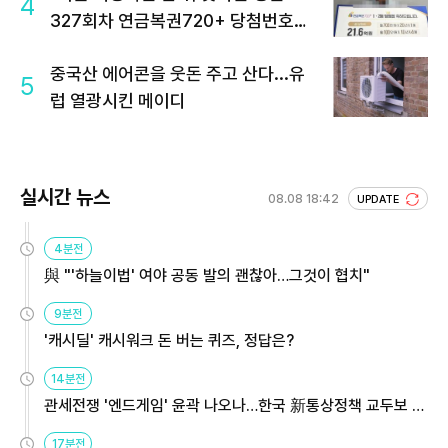
4
327회차 연금복권720+ 당첨번호조
회 주목
중국산 에어콘을 웃돈 주고 산다...유
5
럽 열광시킨 메이디
실시간 뉴스
08.08 18:42
UPDATE
4분전
與 "'하늘이법' 여야 공동 발의 괜찮아…그것이 협치"
9분전
'캐시딜' 캐시워크 돈 버는 퀴즈, 정답은?
14분전
관세전쟁 '엔드게임' 윤곽 나오나…한국 新통상정책 교두보 활
용해야
17분전