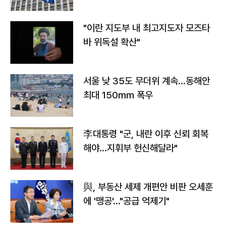
"이란 지도부 내 최고지도자 모즈타
바 위독설 확산"
서울 낮 35도 무더위 계속…동해안
최대 150㎜ 폭우
李대통령 "군, 내란 이후 신뢰 회복
해야…지휘부 헌신해달라"
與, 부동산 세제 개편안 비판 오세훈
에 '맹공'…"공급 억제기"