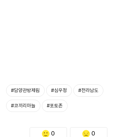
#담양관방제림
#심우정
#전라남도
#코끼리마늘
#포토존
0
0