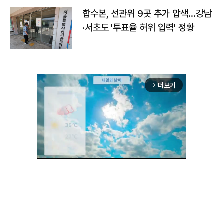
합수본, 선관위 9곳 추가 압색…강남
·서초도 '투표율 허위 입력' 정황
더보기
arrow_forward_ios
Unmute