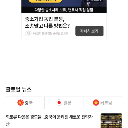
글로벌 뉴스
중국
일본
베트남
희토류 다음은 광모듈…중국이 움켜쥔 새로운 전략자
산