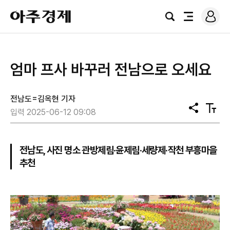
로
아
그
검
전
주
인
색
체
경
메
제
뉴
엄마 프사 바꾸러 전남으로 오세요
전남도=김옥현 기자
공
텍
입력 2025-06-12 09:08
유
스
트
크
기
전남도, 사진 명소 관방제림·윤제림·세량제·작천 부흥마을
추천