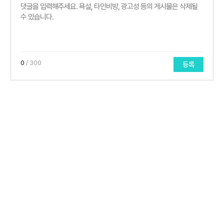
0
/ 300
등록