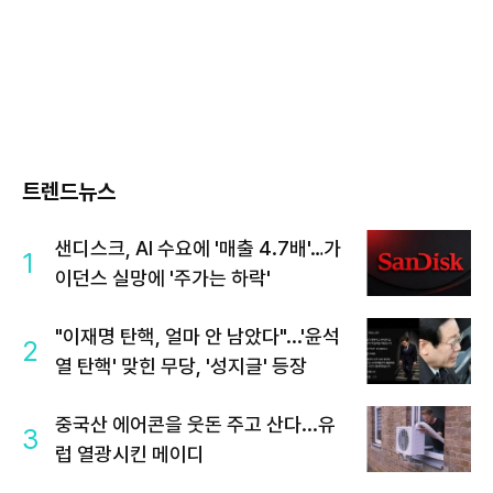
트렌드뉴스
샌디스크, AI 수요에 '매출 4.7배'…가
1
이던스 실망에 '주가는 하락'
"이재명 탄핵, 얼마 안 남았다"...'윤석
2
열 탄핵' 맞힌 무당, '성지글' 등장
중국산 에어콘을 웃돈 주고 산다...유
3
럽 열광시킨 메이디