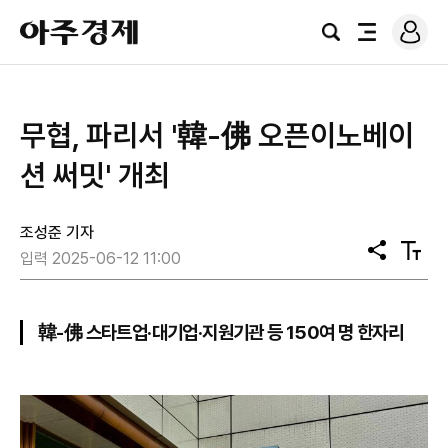
로
아
그
검
전
주
인
색
체
경
메
제
뉴
무협, 파리서 '韓-佛 오픈이노베이
션 써밋' 개최
조성준 기자
공
텍
입력 2025-06-12 11:00
유
스
트
크
기
韓-佛 스타트업·대기업·지원기관 등 150여 명 한자리