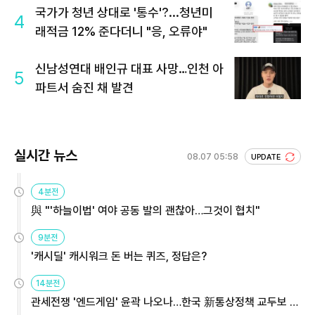
국가가 청년 상대로 '통수'?...청년미
4
래적금 12% 준다더니 "응, 오류야"
신남성연대 배인규 대표 사망…인천 아
5
파트서 숨진 채 발견
실시간 뉴스
08.07 05:58
UPDATE
4분전
與 "'하늘이법' 여야 공동 발의 괜찮아…그것이 협치"
9분전
'캐시딜' 캐시워크 돈 버는 퀴즈, 정답은?
14분전
관세전쟁 '엔드게임' 윤곽 나오나…한국 新통상정책 교두보 활