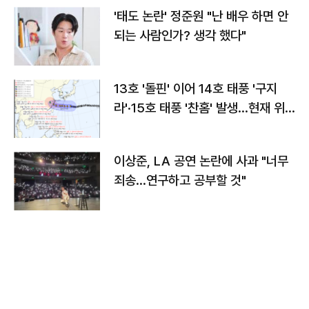
'태도 논란' 정준원 "난 배우 하면 안
되는 사람인가? 생각 했다"
13호 '돌핀' 이어 14호 태풍 '구지
라'·15호 태풍 '찬홈' 발생…현재 위
치와 이동경로는?
이상준, LA 공연 논란에 사과 "너무
죄송…연구하고 공부할 것"