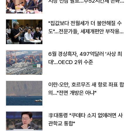
시장 선점 필요…주52시간제 손봐
야"
"집값보다 전월세가 더 불안해질 수
도"…전문가들, 세제개편안 부작용
우려
6월 경상흑자, 497억달러 '사상 최
대'…OECD 2위 수준
이란·오만, 호르무즈 새 항로 좌표 합
의…"전면 개방은 아냐"
李대통령 "쿠데타 소지 없애려면 사
관학교 통합"