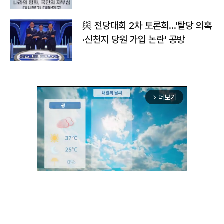
與 전당대회 2차 토론회…'탈당 의혹
·신천지 당원 가입 논란' 공방
더보기
arrow_forward_ios
Unmute