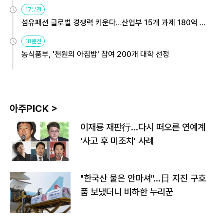
용해야
17분전
섬유패션 글로벌 경쟁력 키운다…산업부 15개 과제 180억 지
원
18분전
농식품부, '천원의 아침밥' 참여 200개 대학 선정
아주PICK >
이재룡 재판行…다시 떠오른 연예계
'사고 후 미조치' 사례
"한국산 물은 안마셔"…日 지진 구호
품 보냈더니 비하한 누리꾼