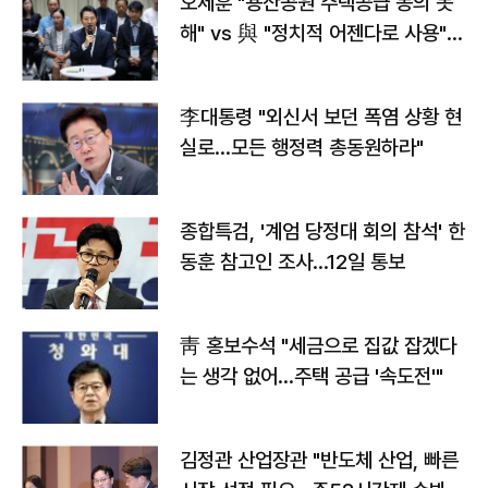
오세훈 "용산공원 주택공급 동의 못
해" vs 與 "정치적 어젠다로 사용"
맞불
李대통령 "외신서 보던 폭염 상황 현
실로…모든 행정력 총동원하라"
종합특검, '계엄 당정대 회의 참석' 한
동훈 참고인 조사...12일 통보
靑 홍보수석 "세금으로 집값 잡겠다
는 생각 없어…주택 공급 '속도전'"
김정관 산업장관 "반도체 산업, 빠른