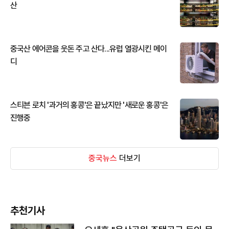
산
중국산 에어콘을 웃돈 주고 산다...유럽 열광시킨 메이
디
스티븐 로치 '과거의 홍콩'은 끝났지만 '새로운 홍콩'은
진행중
중국뉴스
더보기
추천기사