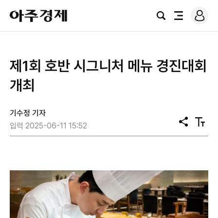
로
아
그
검
전
주
인
색
체
경
메
제
뉴
제1회 호반 시그니처 메뉴 경진대회
개최
기수정 기자
공
텍
입력 2025-06-11 15:52
유
스
트
크
기