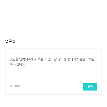
댓글
0
0
/ 300
등록