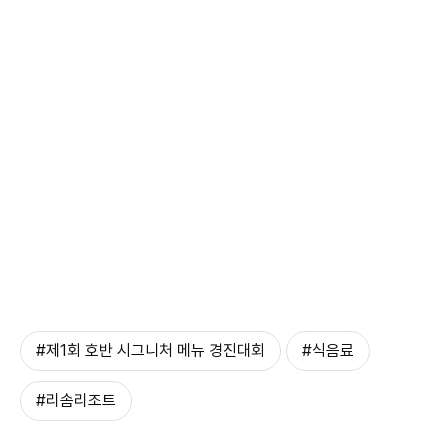
#제1회 호반 시그니처 메뉴 경진대회
#식음료
#리솜리조트