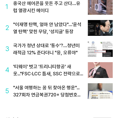
중국산 에어콘을 웃돈 주고 산다...유
1
럽 열광시킨 메이디
"이재명 탄핵, 얼마 안 남았다"...'윤석
2
열 탄핵' 맞힌 무당, '성지글' 등장
국가가 청년 상대로 '통수'?...청년미
3
래적금 12% 준다더니 "응, 오류야"
'티웨이' 벗고 '트리니티항공' 새
4
옷…"FSC·LCC 틈새, SSC 전략으로
공략"
"서울 여행하는 꿈 뒤 찾아온 행운"…
5
327회차 연금복권720+ 당첨번호조
회 주목