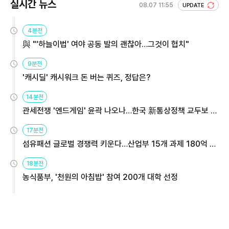
실시간 뉴스
08.07 11:55
UPDATE
4분전
與 "'하늘이법' 여야 공동 발의 괜찮아…그것이 협치"
9분전
'캐시딜' 캐시워크 돈 버는 퀴즈, 정답은?
14분전
관세전쟁 '엔드게임' 윤곽 나오나…한국 新통상정책 교두보 활
용해야
17분전
섬유패션 글로벌 경쟁력 키운다…산업부 15개 과제 180억 지
원
18분전
농식품부, '천원의 아침밥' 참여 200개 대학 선정