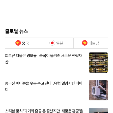
글로벌 뉴스
중국
일본
베트남
희토류 다음은 광모듈…중국이 움켜쥔 새로운 전략자
산
중국산 에어콘을 웃돈 주고 산다...유럽 열광시킨 메이
디
스티븐 로치 '과거의 홍콩'은 끝났지만 '새로운 홍콩'은