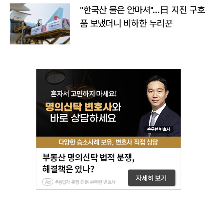
"한국산 물은 안마셔"…日 지진 구호
품 보냈더니 비하한 누리꾼