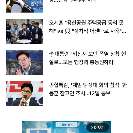
오세훈 "용산공원 주택공급 동의 못
해" vs 與 "정치적 어젠다로 사용"
맞불
李대통령 "외신서 보던 폭염 상황 현
실로…모든 행정력 총동원하라"
종합특검, '계엄 당정대 회의 참석' 한
동훈 참고인 조사...12일 통보
더보기
arrow_forward_ios