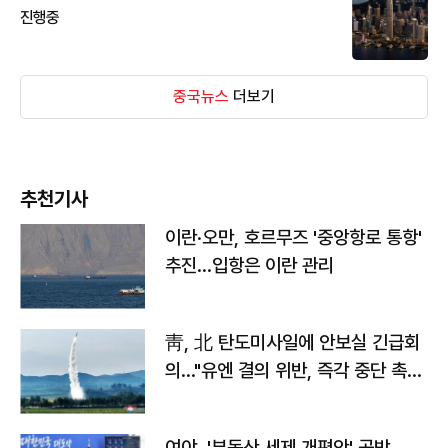
진행중
중국뉴스
더보기
추천기사
이란·오만, 호르무즈 '중앙항로 통항'
추진…입항은 이란 관리
靑, 北 탄도미사일에 안보실 긴급회
의…"유엔 결의 위반, 즉각 중단 촉
구"
여야, '부동산 세제 개편안' 공방…