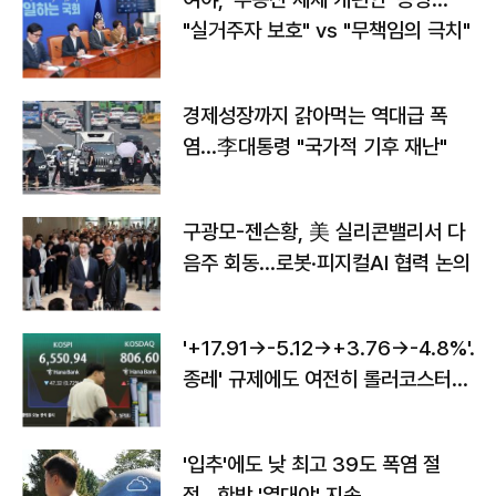
"실거주자 보호" vs "무책임의 극치"
경제성장까지 갉아먹는 역대급 폭
염…李대통령 "국가적 기후 재난"
구광모-젠슨황, 美 실리콘밸리서 다
음주 회동…로봇·피지컬AI 협력 논의
'+17.91→-5.12→+3.76→-4.8%'…'
종레' 규제에도 여전히 롤러코스터
타는 코스피
'입추'에도 낮 최고 39도 폭염 절
정…한밤 '열대야' 지속