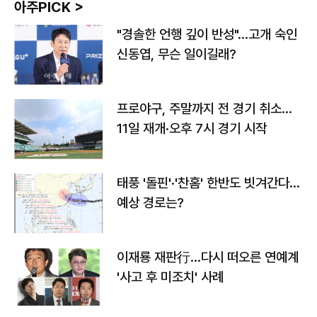
아주PICK >
"경솔한 언행 깊이 반성"…고개 숙인
신동엽, 무슨 일이길래?
프로야구, 주말까지 전 경기 취소…
11일 재개·오후 7시 경기 시작
태풍 '돌핀'·'찬홈' 한반도 빗겨간다…
예상 경로는?
이재룡 재판行…다시 떠오른 연예계
'사고 후 미조치' 사례