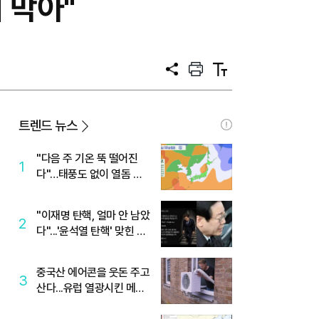
 막아"
공
프
텍
유
린
스
트
트
크
기
트렌드 뉴스
"다음 주 기온 뚝 떨어진
1
다"…태풍도 없이 열돔 박
살 낸 '이것'
"이재명 탄핵, 얼마 안 남았
2
다"...'윤석열 탄핵' 맞힌 무
당, '성지글' 등장
중국산 에어콘을 웃돈 주고
3
산다...유럽 열광시킨 메이
디