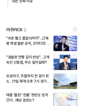
대는 진짜 이유
아주PICK
"속옷 빨고 졸업식까지"…근육
병 학생 돌본 공익, 코미디언 김
규원이었다
"경솔한 언행 깊이 반성"…고개
숙인 신동엽, 무슨 일이길래?
프로야구, 주말까지 전 경기 취
소…11일 재개·오후 7시 경기
시작
태풍 '돌핀'·'찬홈' 한반도 빗겨
간다…예상 경로는?