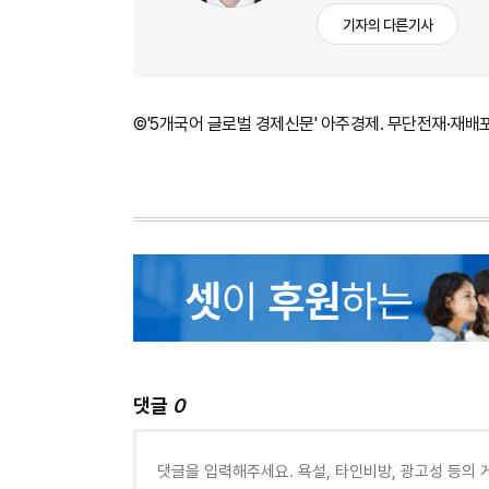
기자의 다른기사
©'5개국어 글로벌 경제신문' 아주경제. 무단전재·재배
댓글
0