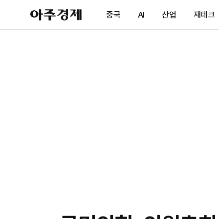
아
중국
AI
산업
재테크
주
경
제