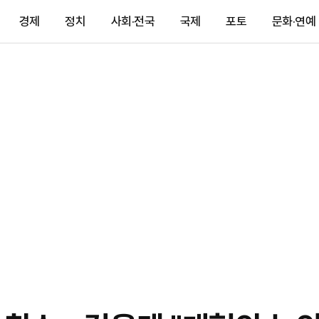
경제
정치
사회·전국
국제
포토
문화·연예