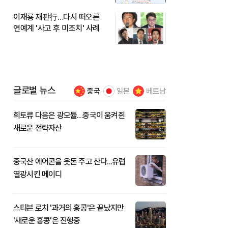
이재룡 재판行…다시 떠오른
연예계 '사고 후 미조치' 사례
글로벌 뉴스
중국
일본
베트남
희토류 다음은 광모듈…중국이 움켜쥔
새로운 전략자산
중국산 에어콘을 웃돈 주고 산다...유럽
열광시킨 메이디
스티븐 로치 '과거의 홍콩'은 끝났지만
'새로운 홍콩'은 진행중