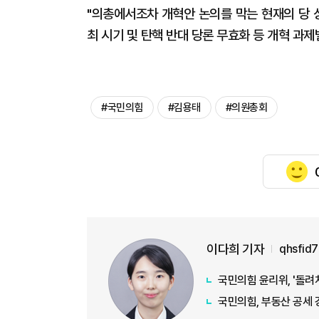
"의총에서조차 개혁안 논의를 막는 현재의 당 
최 시기 및 탄핵 반대 당론 무효화 등 개혁 과
#국민의힘
#김용태
#의원총회
이다희 기자
qhsfid
국민의힘 윤리위, '돌려
국민의힘, 부동산 공세 강