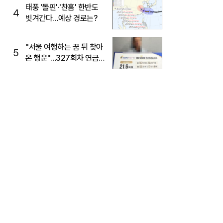
태풍 '돌핀'·'찬홈' 한반도
4
빗겨간다…예상 경로는?
"서울 여행하는 꿈 뒤 찾아
5
온 행운"…327회차 연금
복권720+ 당첨번호조회
주목