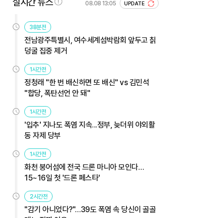
실시간 뉴스
08.08 13:05
UPDATE
38분전
전남광주특별시, 여수세계섬박람회 앞두고 칡
덩굴 집중 제거
1시간전
정청래 "한 번 배신하면 또 배신" vs 김민석
"합당, 폭탄선언 안 돼"
1시간전
'입추' 지나도 폭염 지속...정부, 늦더위 야외활
동 자제 당부
1시간전
화천 붕어섬에 전국 드론 마니아 모인다…
15~16일 첫 '드론 페스타'
2시간전
"감기 아니었다?"…39도 폭염 속 당신이 골골