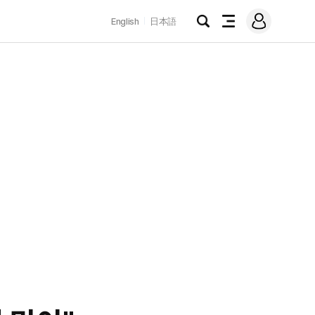
로
English
日本語
그
검
전
인
색
체
메
뉴