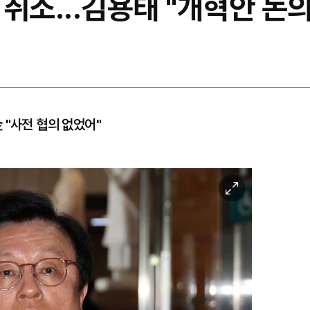
취소...김용태 "개혁안 논의
 "사전 협의 없었어"
이
미
지
확
대