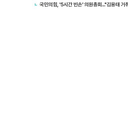
국민의힘, '5시간 빈손' 의원총회…"김용태 거취