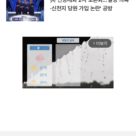
·신천지 당원 가입 논란' 공방
더보기
arrow_forward_ios
Mute