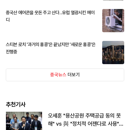
중국산 에어콘을 웃돈 주고 산다...유럽 열광시킨 메이
디
스티븐 로치 '과거의 홍콩'은 끝났지만 '새로운 홍콩'은
진행중
중국뉴스
더보기
추천기사
오세훈 "용산공원 주택공급 동의 못
해" vs 與 "정치적 어젠다로 사용"