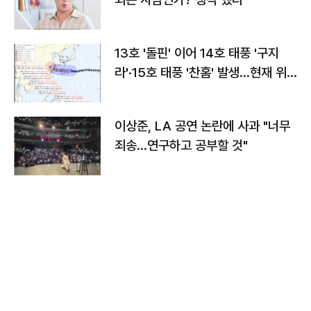
13호 '돌핀' 이어 14호 태풍 '구지
라'·15호 태풍 '찬홈' 발생…현재 위
치와 이동경로는?
이상준, LA 공연 논란에 사과 "너무
죄송…연구하고 공부할 것"