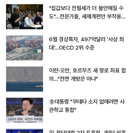
"집값보다 전월세가 더 불안해질 수
도"…전문가들, 세제개편안 부작용
우려
6월 경상흑자, 497억달러 '사상 최
대'…OECD 2위 수준
이란·오만, 호르무즈 새 항로 좌표 합
의…"전면 개방은 아냐"
李대통령 "쿠데타 소지 없애려면 사
관학교 통합"
與 전당대회 2차 토론회…'탈당 의혹