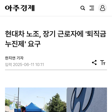
로
아
그
검
전
주
인
색
체
경
메
제
뉴
현대차 노조, 장기 근로자에 '퇴직금
누진제' 요구
한지연 기자
공
텍
입력 2025-06-11 10:11
유
스
트
크
기