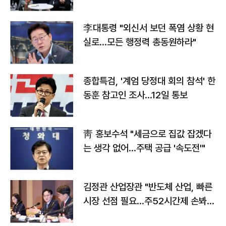
맞불
李대통령 "외신서 보던 폭염 상황 현
실로…모든 행정력 총동원하라"
종합특검, '계엄 당정대 회의 참석' 한
동훈 참고인 조사...12일 통보
靑 홍보수석 "세금으로 집값 잡겠다
는 생각 없어…주택 공급 '속도전'"
김정관 산업장관 "반도체 산업, 빠른
시장 선점 필요…주52시간제 손봐
야"