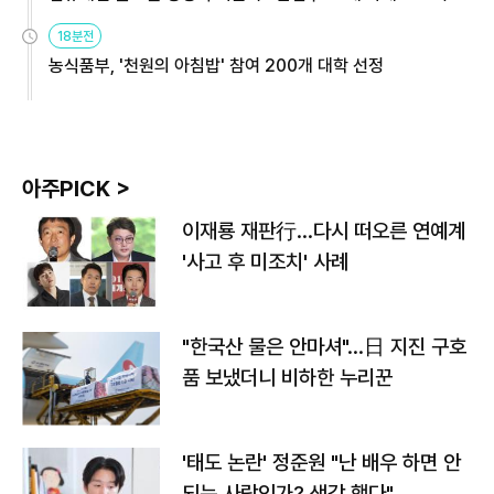
원
18분전
농식품부, '천원의 아침밥' 참여 200개 대학 선정
아주PICK >
이재룡 재판行…다시 떠오른 연예계
'사고 후 미조치' 사례
"한국산 물은 안마셔"…日 지진 구호
품 보냈더니 비하한 누리꾼
'태도 논란' 정준원 "난 배우 하면 안
되는 사람인가? 생각 했다"