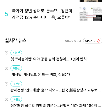
국가가 청년 상대로 '통수'?...청년미
5
래적금 12% 준다더니 "응, 오류야"
실시간 뉴스
08.07 01:13
UPDATE
4분전
與 "'하늘이법' 여야 공동 발의 괜찮아…그것이 협치"
9분전
'캐시딜' 캐시워크 돈 버는 퀴즈, 정답은?
14분전
관세전쟁 '엔드게임' 윤곽 나오나…한국 新통상정책 교두보 활
용해야
17분전
섬유패션 글로벌 경쟁력 키운다…산업부 15개 과제 180억 지