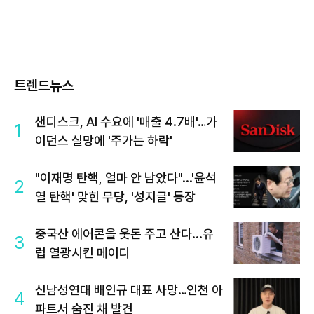
트렌드뉴스
샌디스크, AI 수요에 '매출 4.7배'…가
1
이던스 실망에 '주가는 하락'
"이재명 탄핵, 얼마 안 남았다"...'윤석
2
열 탄핵' 맞힌 무당, '성지글' 등장
중국산 에어콘을 웃돈 주고 산다...유
3
럽 열광시킨 메이디
신남성연대 배인규 대표 사망…인천 아
4
파트서 숨진 채 발견