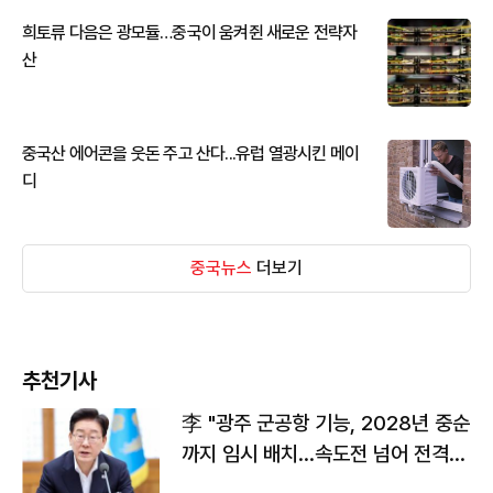
희토류 다음은 광모듈…중국이 움켜쥔 새로운 전략자
산
중국산 에어콘을 웃돈 주고 산다...유럽 열광시킨 메이
디
중국뉴스
더보기
추천기사
李 "광주 군공항 기능, 2028년 중순
까지 임시 배치…속도전 넘어 전격
전"