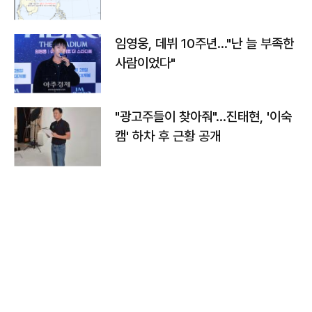
임영웅, 데뷔 10주년…"난 늘 부족한
사람이었다"
"광고주들이 찾아줘"…진태현, '이숙
캠' 하차 후 근황 공개