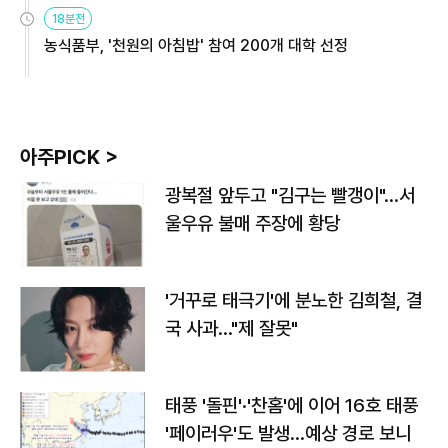
원
18분전
농식품부, '천원의 아침밥' 참여 200개 대학 선정
아주PICK >
광복절 앞두고 "김구는 빨갱이"…서
울우유 불매 주장에 황당
'거꾸로 태극기'에 분노한 김희철, 결
국 사과…"제 잘못"
태풍 '돌핀'·'찬홈'에 이어 16호 태풍
'페이러우'도 발생…예상 경로 보니