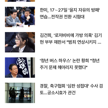
한미, 17∼27일 '을지 자유의 방패'
연습…전작권 전환 시험대
김건희, '로저비비에 가방 의혹' 김기
현 부부 재판서 "범죄 연상시키지 말
라"
'청년 버스 하우스' 논란 황희 "청년
주거 문제 헤아리지 못했다"
경찰, 축구협회 '심판 성접대' 수사 검
토…공소시효가 관건