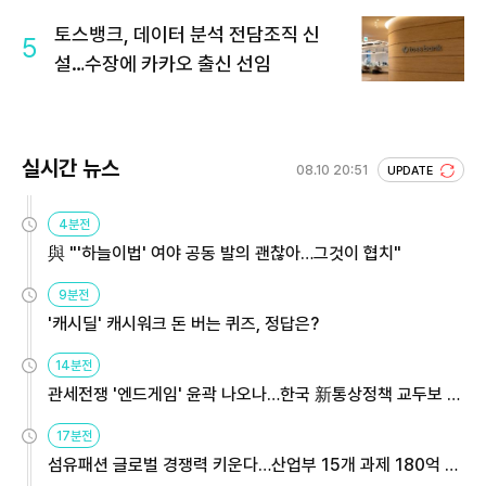
토스뱅크, 데이터 분석 전담조직 신
5
설…수장에 카카오 출신 선임
실시간 뉴스
08.10 20:51
UPDATE
4분전
與 "'하늘이법' 여야 공동 발의 괜찮아…그것이 협치"
9분전
'캐시딜' 캐시워크 돈 버는 퀴즈, 정답은?
14분전
관세전쟁 '엔드게임' 윤곽 나오나…한국 新통상정책 교두보 활
용해야
17분전
섬유패션 글로벌 경쟁력 키운다…산업부 15개 과제 180억 지