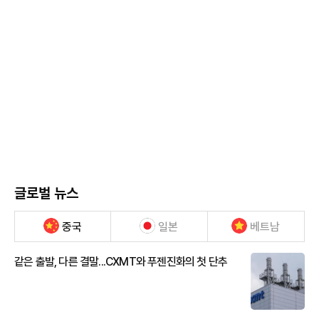
글로벌 뉴스
중국
일본
베트남
같은 출발, 다른 결말...CXMT와 푸젠진화의 첫 단추