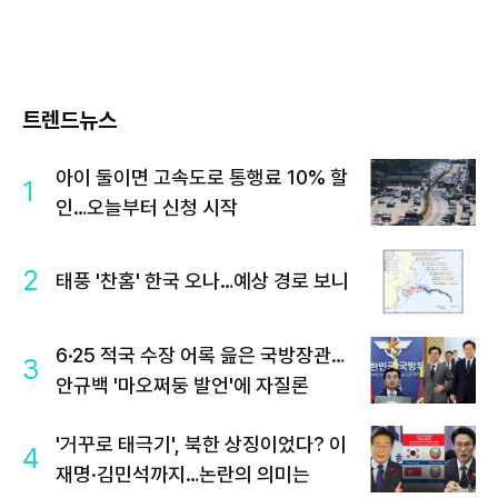
트렌드뉴스
아이 둘이면 고속도로 통행료 10% 할
1
인…오늘부터 신청 시작
2
태풍 '찬홈' 한국 오나…예상 경로 보니
6·25 적국 수장 어록 읊은 국방장관…
3
안규백 '마오쩌둥 발언'에 자질론
'거꾸로 태극기', 북한 상징이었다? 이
4
재명·김민석까지…논란의 의미는