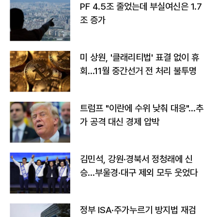
PF 4.5조 줄었는데 부실여신은 1.7
조 증가
미 상원, '클래리티법' 표결 없이 휴
회…11월 중간선거 전 처리 불투명
트럼프 "이란에 수위 낮춰 대응"…추
가 공격 대신 경제 압박
김민석, 강원·경북서 정청래에 신
승…부울경·대구 제외 모두 웃었다
정부 ISA·주가누르기 방지법 재검