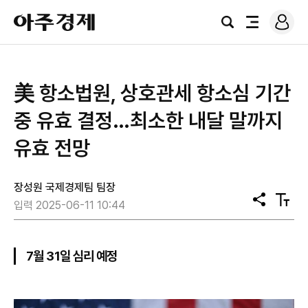
로
아
그
검
전
주
인
색
체
경
메
제
뉴
美 항소법원, 상호관세 항소심 기간
중 유효 결정…최소한 내달 말까지
유효 전망
장성원 국제경제팀 팀장
공
텍
입력 2025-06-11 10:44
유
스
트
크
기
7월 31일 심리 예정