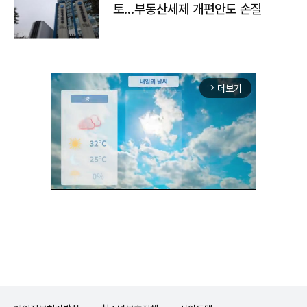
토…부동산세제 개편안도 손질
더보기
arrow_forward_ios
Unmute