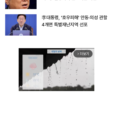
李대통령, '호우피해' 안동·의성 관할
4개면 특별재난지역 선포
더보기
arrow_forward_ios
Unmute