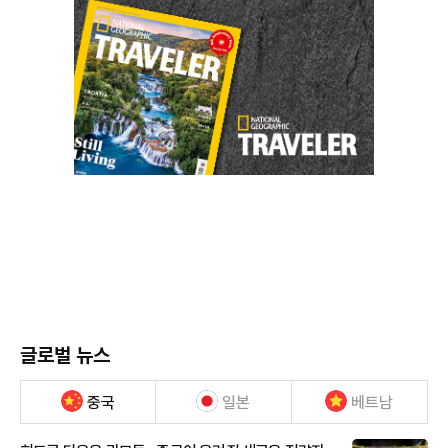
글로벌 뉴스
중국
일본
베트남