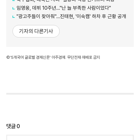
임영웅, 데뷔 10주년…"난 늘 부족한 사람이었다"
"광고주들이 찾아줘"…진태현, '이숙캠' 하차 후 근황 공개
기자의 다른기사
©'5개국어 글로벌 경제신문' 아주경제. 무단전재·재배포 금지
댓글
0