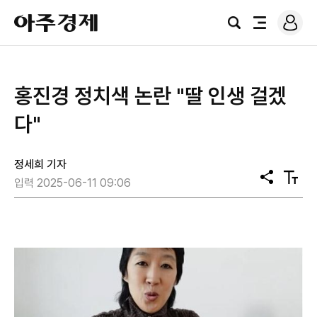
로
아
그
검
전
주
인
색
체
경
메
제
뉴
홍진경 정치색 논란 "딸 인생 걸겠
다"
정세희 기자
공
텍
입력 2025-06-11 09:06
유
스
트
크
기