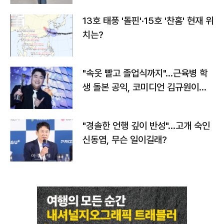
13호 태풍 '돌핀'·15호 '찬홈' 현재 위
치는?
"속옷 빨고 졸업식까지"…근육병 학
생 돌본 공익, 코미디언 김규원이었
다
"경솔한 언행 깊이 반성"…고개 숙인
신동엽, 무슨 일이길래?