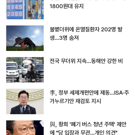
1800원대 유지
불볕더위에 온열질환자 202명 발
생…3명 숨져
전국 무더위 지속…동해안 강한 비
李, 정부 세제개편안에 제동…ISA·주
가누르기안 재검토 지시
與, 황희 '폐기 버스 청년 주택' 제안
에 "당 입장과 무관…개인 의견"