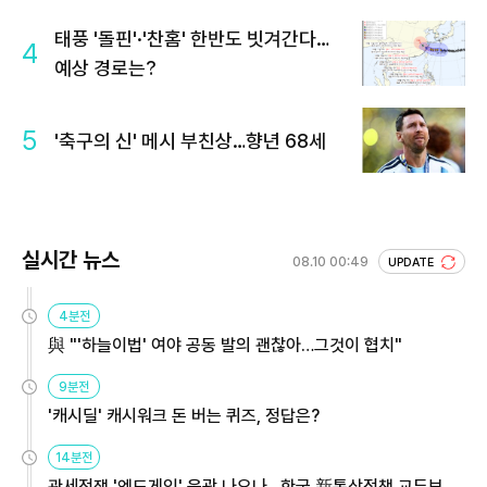
태풍 '돌핀'·'찬홈' 한반도 빗겨간다…
4
예상 경로는?
5
'축구의 신' 메시 부친상…향년 68세
실시간 뉴스
08.10 00:49
UPDATE
4분전
與 "'하늘이법' 여야 공동 발의 괜찮아…그것이 협치"
9분전
'캐시딜' 캐시워크 돈 버는 퀴즈, 정답은?
14분전
관세전쟁 '엔드게임' 윤곽 나오나…한국 新통상정책 교두보 활