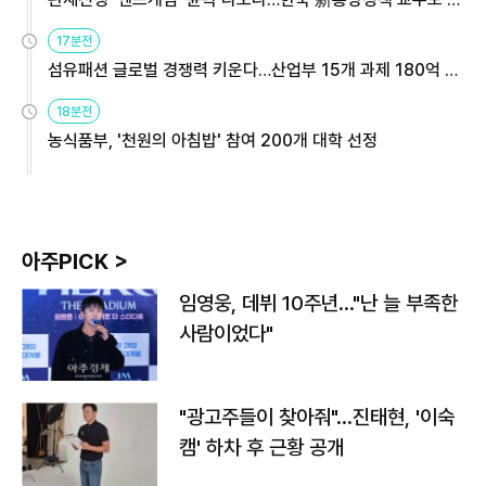
용해야
17분전
섬유패션 글로벌 경쟁력 키운다…산업부 15개 과제 180억 지
원
18분전
농식품부, '천원의 아침밥' 참여 200개 대학 선정
아주PICK >
임영웅, 데뷔 10주년…"난 늘 부족한
사람이었다"
"광고주들이 찾아줘"…진태현, '이숙
캠' 하차 후 근황 공개