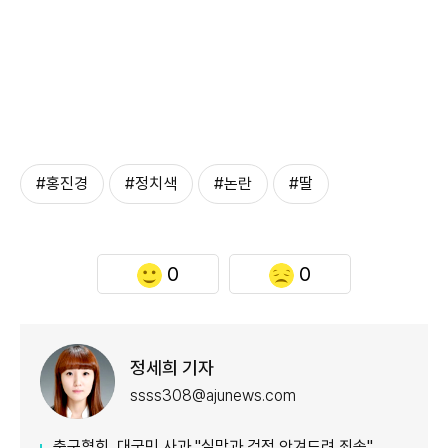
#홍진경
#정치색
#논란
#딸
0
0
정세희 기자
ssss308@ajunews.com
축구협회, 대국민 사과 "실망과 걱정 안겨드려 죄송"