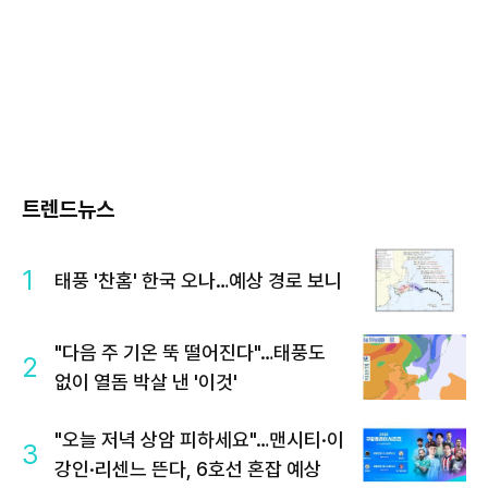
트렌드뉴스
1
태풍 '찬홈' 한국 오나…예상 경로 보니
"다음 주 기온 뚝 떨어진다"…태풍도
2
없이 열돔 박살 낸 '이것'
"오늘 저녁 상암 피하세요"…맨시티·이
3
강인·리센느 뜬다, 6호선 혼잡 예상