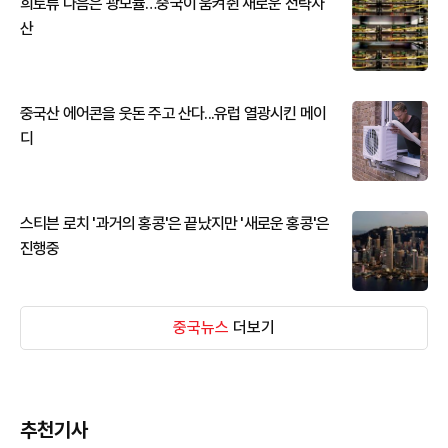
희토류 다음은 광모듈…중국이 움켜쥔 새로운 전략자
산
중국산 에어콘을 웃돈 주고 산다...유럽 열광시킨 메이
디
스티븐 로치 '과거의 홍콩'은 끝났지만 '새로운 홍콩'은
진행중
중국뉴스
더보기
추천기사