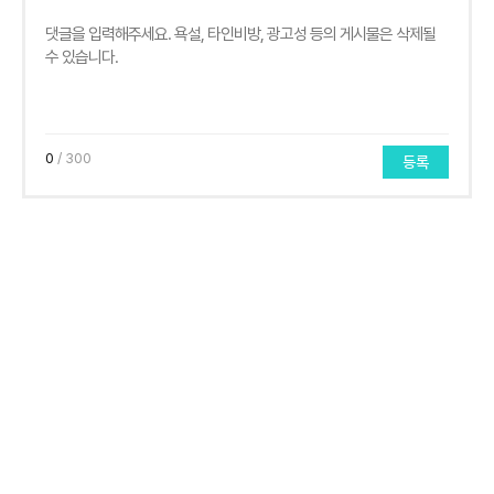
0
/ 300
등록