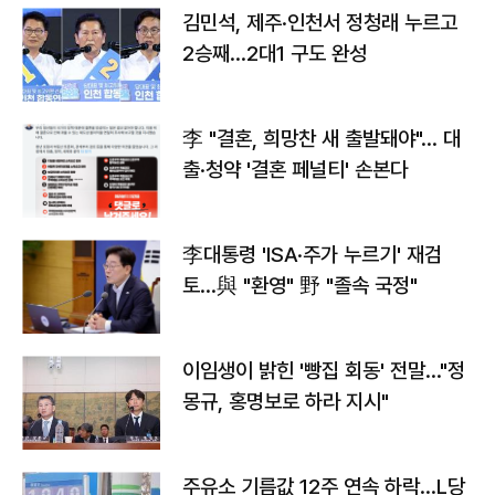
김민석, 제주·인천서 정청래 누르고
2승째…2대1 구도 완성
李 "결혼, 희망찬 새 출발돼야"… 대
출·청약 '결혼 페널티' 손본다
李대통령 'ISA·주가 누르기' 재검
토…與 "환영" 野 "졸속 국정"
이임생이 밝힌 '빵집 회동' 전말…"정
몽규, 홍명보로 하라 지시"
주유소 기름값 12주 연속 하락…L당