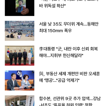
바 위독설 확산"
서울 낮 35도 무더위 계속…동해안
최대 150㎜ 폭우
李대통령 "군, 내란 이후 신뢰 회복
해야…지휘부 헌신해달라"
與, 부동산 세제 개편안 비판 오세훈
에 '맹공'…"공급 억제기"
합수본, 선관위 9곳 추가 압색…강남
·서초도 '투표율 허위 입력' 정황