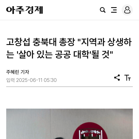
로
아
그
검
전
주
인
색
체
경
메
제
뉴
고창섭 충북대 총장 "지역과 상생하
는 '살아 있는 공공 대학'될 것"
주혜린 기자
공
텍
입력 2025-06-11 05:30
유
스
트
크
기