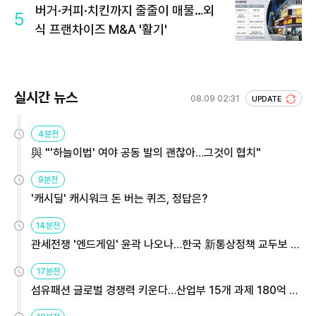
버거·커피·치킨까지 줄줄이 매물…외
5
식 프랜차이즈 M&A '활기'
실시간 뉴스
08.09 02:31
UPDATE
4분전
與 "'하늘이법' 여야 공동 발의 괜찮아…그것이 협치"
9분전
'캐시딜' 캐시워크 돈 버는 퀴즈, 정답은?
14분전
관세전쟁 '엔드게임' 윤곽 나오나…한국 新통상정책 교두보 활
용해야
17분전
섬유패션 글로벌 경쟁력 키운다…산업부 15개 과제 180억 지
원