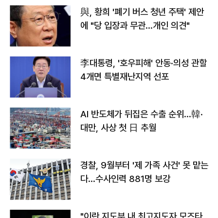
與, 황희 '폐기 버스 청년 주택' 제안
에 "당 입장과 무관…개인 의견"
李대통령, '호우피해' 안동·의성 관할
4개면 특별재난지역 선포
AI 반도체가 뒤집은 수출 순위…韓·
대만, 사상 첫 日 추월
경찰, 9월부터 '제 가족 사건' 못 맡는
다…수사인력 881명 보강
"이란 지도부 내 최고지도자 모즈타