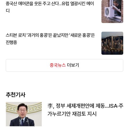
중국산 에어콘을 웃돈 주고 산다...유럽 열광시킨 메이
디
스티븐 로치 '과거의 홍콩'은 끝났지만 '새로운 홍콩'은
진행중
중국뉴스
더보기
추천기사
李, 정부 세제개편안에 제동…ISA·주
가누르기안 재검토 지시