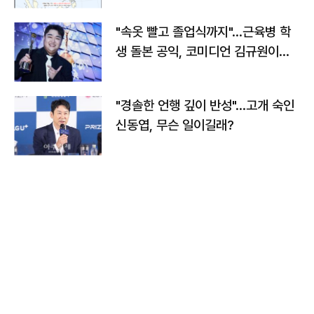
"속옷 빨고 졸업식까지"…근육병 학
생 돌본 공익, 코미디언 김규원이었
다
"경솔한 언행 깊이 반성"…고개 숙인
신동엽, 무슨 일이길래?