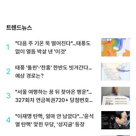
트렌드뉴스
"다음 주 기온 뚝 떨어진다"…태풍도
1
없이 열돔 박살 낸 '이것'
태풍 '돌핀'·'찬홈' 한반도 빗겨간다…
2
예상 경로는?
"서울 여행하는 꿈 뒤 찾아온 행운"…
3
327회차 연금복권720+ 당첨번호조
회 주목
"이재명 탄핵, 얼마 안 남았다"...'윤석
4
열 탄핵' 맞힌 무당, '성지글' 등장