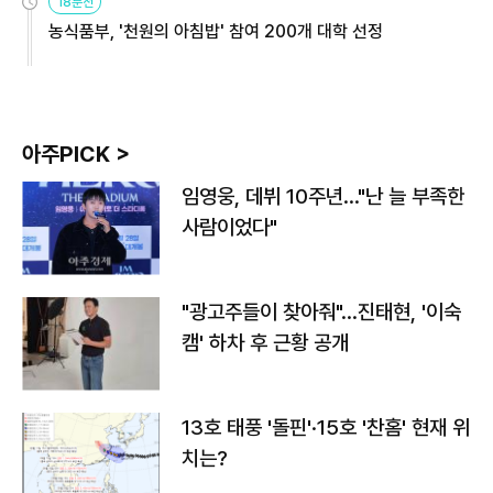
18분전
농식품부, '천원의 아침밥' 참여 200개 대학 선정
아주PICK >
임영웅, 데뷔 10주년…"난 늘 부족한
사람이었다"
"광고주들이 찾아줘"…진태현, '이숙
캠' 하차 후 근황 공개
13호 태풍 '돌핀'·15호 '찬홈' 현재 위
치는?