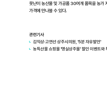
못난이 농산물 및 가공품 30여개 품목을 농가 
가격에 만나볼 수 있다.
관련기사
김익상·고연선 상주시의원, '5분 자유발언'
농특산물 쇼핑몰 '명실상주몰' 할인 이벤트와