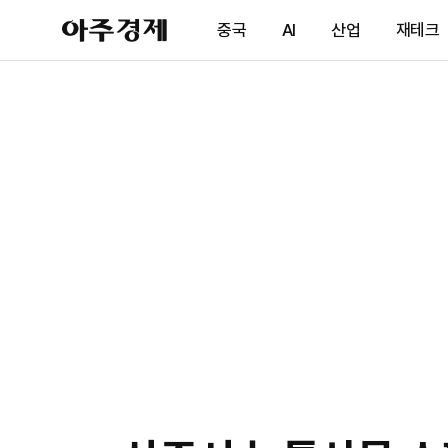
아
중국
AI
산업
재테크
주
경
제