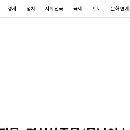
경제
정치
사회·전국
국제
포토
문화·연예