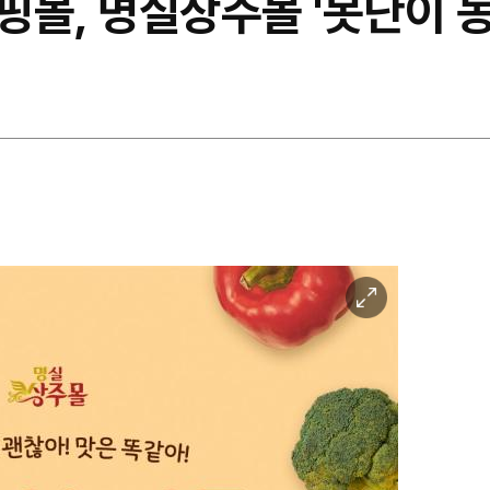
핑몰, 명실상주몰 '못난이 
이
미
지
확
대