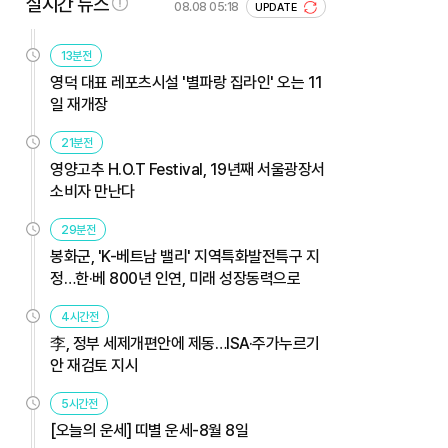
실시간 뉴스
08.08 05:18
UPDATE
13분전
영덕 대표 레포츠시설 '별파랑 집라인' 오는 11
일 재개장
21분전
영양고추 H.O.T Festival, 19년째 서울광장서
소비자 만난다
29분전
봉화군, 'K-베트남 밸리' 지역특화발전특구 지
정…한·베 800년 인연, 미래 성장동력으로
4시간전
李, 정부 세제개편안에 제동…ISA·주가누르기
안 재검토 지시
5시간전
[오늘의 운세] 띠별 운세-8월 8일