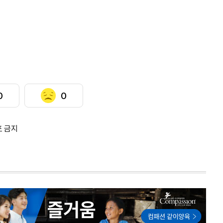
0
0
포 금지