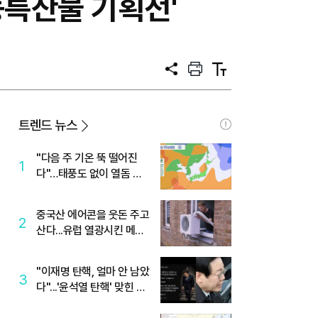
농특산물 기획전'
공
프
텍
유
린
스
트
트
크
기
트렌드 뉴스
"다음 주 기온 뚝 떨어진
1
다"…태풍도 없이 열돔 박
살 낸 '이것'
중국산 에어콘을 웃돈 주고
2
산다...유럽 열광시킨 메이
디
"이재명 탄핵, 얼마 안 남았
3
다"...'윤석열 탄핵' 맞힌 무
당, '성지글' 등장