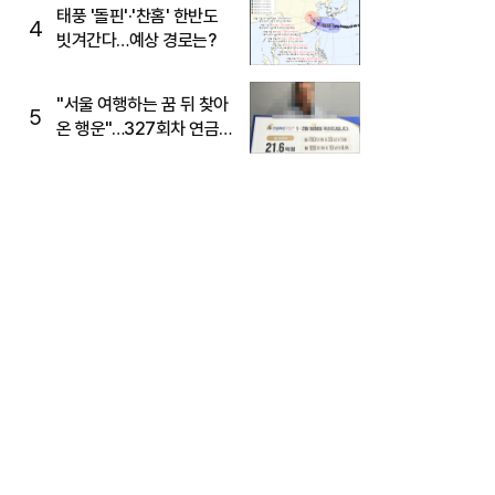
태풍 '돌핀'·'찬홈' 한반도
4
빗겨간다…예상 경로는?
"서울 여행하는 꿈 뒤 찾아
5
온 행운"…327회차 연금
복권720+ 당첨번호조회
주목