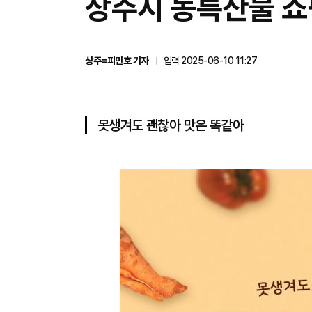
상주시 농특산물 쇼
상주=피민호 기자
입력 2025-06-10 11:27
못생겨도 괜찮아 맛은 똑같아