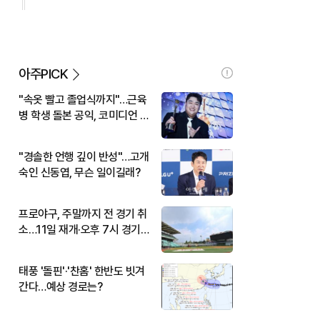
아주PICK
"속옷 빨고 졸업식까지"…근육
병 학생 돌본 공익, 코미디언 김
규원이었다
"경솔한 언행 깊이 반성"…고개
숙인 신동엽, 무슨 일이길래?
프로야구, 주말까지 전 경기 취
소…11일 재개·오후 7시 경기
시작
태풍 '돌핀'·'찬홈' 한반도 빗겨
간다…예상 경로는?