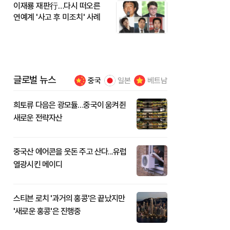
이재룡 재판行…다시 떠오른
연예계 '사고 후 미조치' 사례
글로벌 뉴스
중국
일본
베트남
희토류 다음은 광모듈…중국이 움켜쥔
새로운 전략자산
중국산 에어콘을 웃돈 주고 산다...유럽
열광시킨 메이디
스티븐 로치 '과거의 홍콩'은 끝났지만
'새로운 홍콩'은 진행중