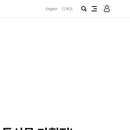
로
English
日本語
그
검
전
인
색
체
메
뉴