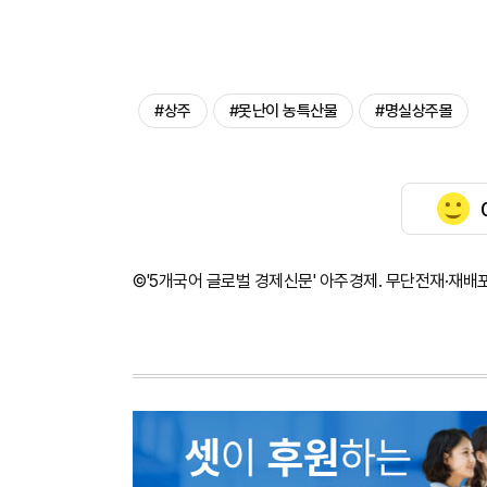
#상주
#못난이 농특산물
#명실상주몰
©'5개국어 글로벌 경제신문' 아주경제. 무단전재·재배