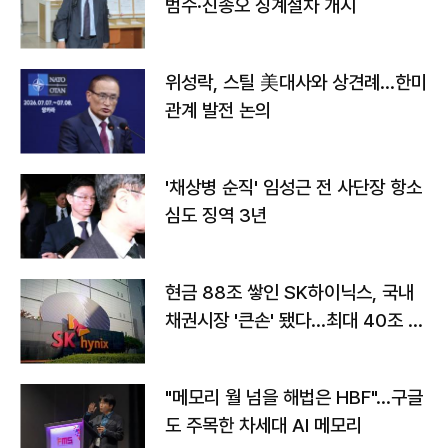
범수·진종오 징계절차 개시
위성락, 스틸 美대사와 상견례…한미
관계 발전 논의
'채상병 순직' 임성근 전 사단장 항소
심도 징역 3년
현금 88조 쌓인 SK하이닉스, 국내
채권시장 '큰손' 됐다…최대 40조 투
자
"메모리 월 넘을 해법은 HBF"…구글
도 주목한 차세대 AI 메모리