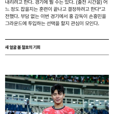
내리려고 한다. 경기에 뛸 수는 있다. (출전 시간을) 어
느 정도 잡을지는 훈련이 끝나고 결정하려고 한다"고
전했다. 부담 없는 이번 경기에서 홍 감독이 손흥민을
그라운드에 투입하는 선택을 할지 관심이 모인다.
새 얼굴 볼 절호의 기회