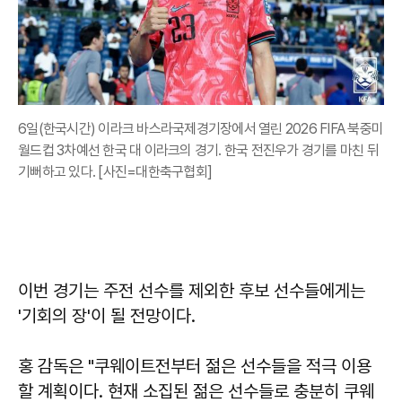
6일(한국시간) 이라크 바스라국제경기장에서 열린 2026 FIFA 북중미
월드컵 3차예선 한국 대 이라크의 경기. 한국 전진우가 경기를 마친 뒤
기뻐하고 있다. [사진=대한축구협회]
이번 경기는 주전 선수를 제외한 후보 선수들에게는
'기회의 장'이 될 전망이다.
홍 감독은 "쿠웨이트전부터 젊은 선수들을 적극 이용
할 계획이다. 현재 소집된 젊은 선수들로 충분히 쿠웨