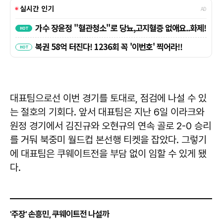
대표팀으로선 이번 경기를 토대로, 점검에 나설 수 있
는 절호의 기회다. 앞서 대표팀은 지난 6일 이라크와
원정 경기에서 김진규와 오현규의 연속 골로 2-0 승리
를 거둬 북중미 월드컵 본선행 티켓을 잡았다. 그렇기
에 대표팀은 쿠웨이트전을 부담 없이 임할 수 있게 됐
다.
'주장' 손흥민, 쿠웨이트전 나설까