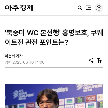
로
아
그
검
전
주
인
색
체
경
메
제
뉴
'북중미 WC 본선행' 홍명보호, 쿠웨
이트전 관전 포인트는?
이건희 기자
공
텍
입력 2025-06-10 14:00
유
스
트
크
기