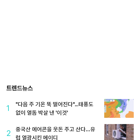
트렌드뉴스
"다음 주 기온 뚝 떨어진다"…태풍도
1
없이 열돔 박살 낸 '이것'
중국산 에어콘을 웃돈 주고 산다...유
2
럽 열광시킨 메이디