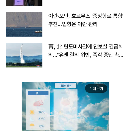
이란·오만, 호르무즈 '중앙항로 통항'
추진…입항은 이란 관리
靑, 北 탄도미사일에 안보실 긴급회
의…"유엔 결의 위반, 즉각 중단 촉
구"
더보기
arrow_forward_ios