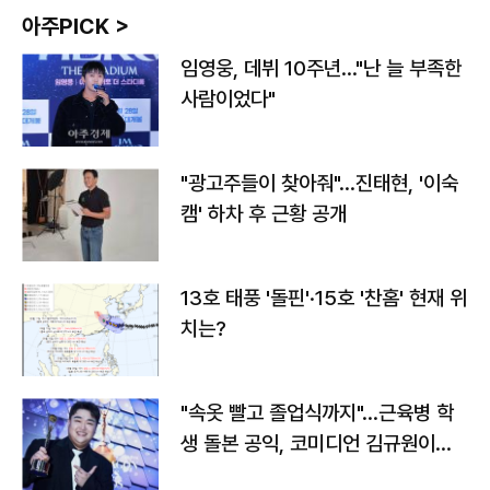
아주PICK >
임영웅, 데뷔 10주년…"난 늘 부족한
사람이었다"
"광고주들이 찾아줘"…진태현, '이숙
캠' 하차 후 근황 공개
13호 태풍 '돌핀'·15호 '찬홈' 현재 위
치는?
"속옷 빨고 졸업식까지"…근육병 학
생 돌본 공익, 코미디언 김규원이었
다