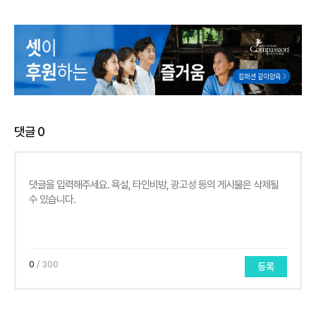
댓글
0
0
/ 300
등록