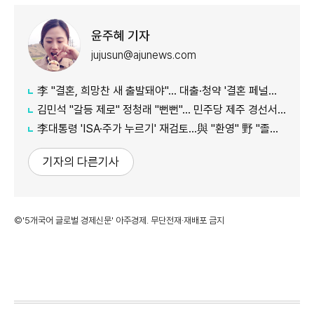
윤주혜 기자
jujusun@ajunews.com
李 "결혼, 희망찬 새 출발돼야"… 대출·청약 '결혼 페널티' 손본다
김민석 "갈등 제로" 정청래 "뻔뻔"… 민주당 제주 경선서 격돌
李대통령 'ISA·주가 누르기' 재검토…與 "환영" 野 "졸속 국정"
기자의 다른기사
©'5개국어 글로벌 경제신문' 아주경제. 무단전재·재배포 금지