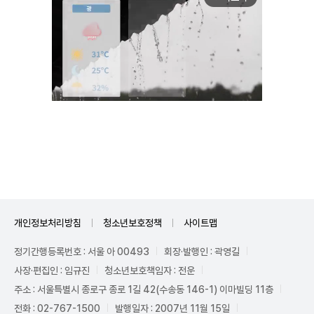
Unmute
개인정보처리방침
청소년보호정책
사이트맵
정기간행등록번호 : 서울 아 00493
회장·발행인 : 곽영길
사장·편집인 : 임규진
청소년보호책임자 : 전운
주소 : 서울특별시 종로구 종로 1길 42(수송동 146-1) 이마빌딩 11층
전화 : 02-767-1500
발행일자 : 2007년 11월 15일