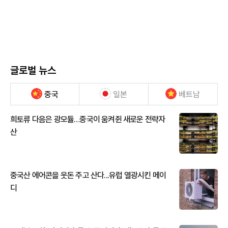
글로벌 뉴스
중국
일본
베트남
희토류 다음은 광모듈…중국이 움켜쥔 새로운 전략자
산
중국산 에어콘을 웃돈 주고 산다...유럽 열광시킨 메이
디