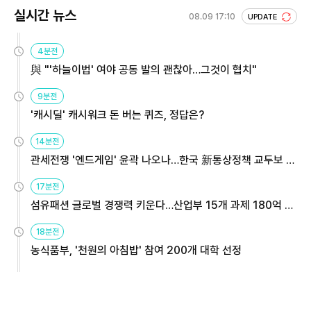
실시간 뉴스
08.09 17:10
UPDATE
4분전
與 "'하늘이법' 여야 공동 발의 괜찮아…그것이 협치"
9분전
'캐시딜' 캐시워크 돈 버는 퀴즈, 정답은?
14분전
관세전쟁 '엔드게임' 윤곽 나오나…한국 新통상정책 교두보 활
용해야
17분전
섬유패션 글로벌 경쟁력 키운다…산업부 15개 과제 180억 지
원
18분전
농식품부, '천원의 아침밥' 참여 200개 대학 선정