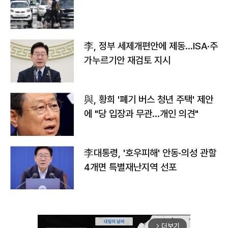
李, 정부 세제개편안에 제동…ISA·주
가누르기안 재검토 지시
與, 황희 '폐기 버스 청년 주택' 제안
에 "당 입장과 무관…개인 의견"
李대통령, '호우피해' 안동·의성 관할
4개면 특별재난지역 선포
더보기
arrow_forward_ios