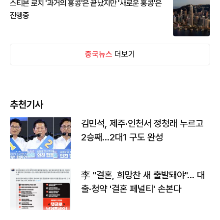
스티븐 로치 '과거의 홍콩'은 끝났지만 '새로운 홍콩'은
진행중
중국뉴스
더보기
추천기사
김민석, 제주·인천서 정청래 누르고
2승째…2대1 구도 완성
李 "결혼, 희망찬 새 출발돼야"… 대
출·청약 '결혼 페널티' 손본다