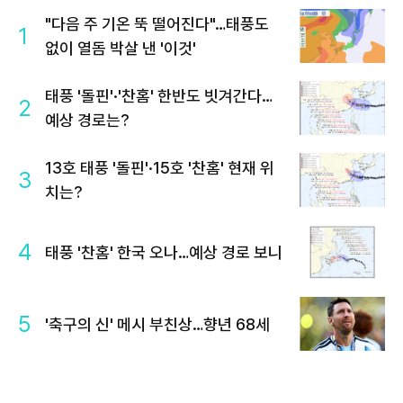
"다음 주 기온 뚝 떨어진다"…태풍도
1
없이 열돔 박살 낸 '이것'
태풍 '돌핀'·'찬홈' 한반도 빗겨간다…
2
예상 경로는?
13호 태풍 '돌핀'·15호 '찬홈' 현재 위
3
치는?
4
태풍 '찬홈' 한국 오나…예상 경로 보니
5
'축구의 신' 메시 부친상…향년 68세