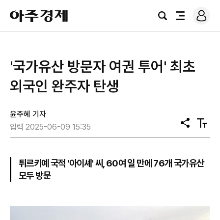
로
아
그
검
전
주
인
색
체
경
메
제
뉴
'국가유산 방문자 여권 투어' 최초
외국인 완주자 탄생
윤주혜 기자
공
텍
입력 2025-06-09 15:35
유
스
트
크
기
튀르키예 국적 '아이셰' 씨, 60여 일 만에 76개 국가유산
모두 방문