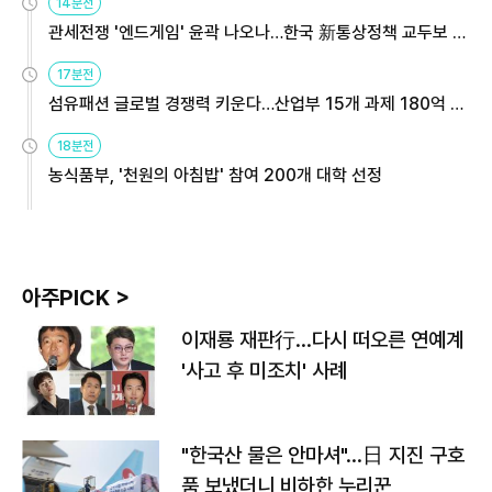
14분전
관세전쟁 '엔드게임' 윤곽 나오나…한국 新통상정책 교두보 활
용해야
17분전
섬유패션 글로벌 경쟁력 키운다…산업부 15개 과제 180억 지
원
18분전
농식품부, '천원의 아침밥' 참여 200개 대학 선정
아주PICK >
이재룡 재판行…다시 떠오른 연예계
'사고 후 미조치' 사례
"한국산 물은 안마셔"…日 지진 구호
품 보냈더니 비하한 누리꾼