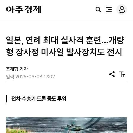
로
아
그
검
전
주
인
색
체
경
메
제
뉴
일본, 연례 최대 실사격 훈련…개량
형 장사정 미사일 발사장치도 전시
조재형 기자
공
텍
입력 2025-06-08 17:02
유
스
트
크
기
전차·수송기·드론 등도 투입