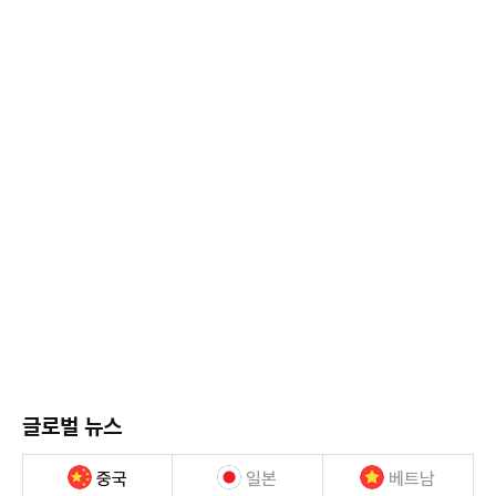
글로벌 뉴스
중국
일본
베트남