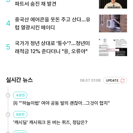
파트서 숨진 채 발견
중국산 에어콘을 웃돈 주고 산다...유
4
럽 열광시킨 메이디
국가가 청년 상대로 '통수'?...청년미
5
래적금 12% 준다더니 "응, 오류야"
실시간 뉴스
08.07 01:08
UPDATE
4분전
與 "'하늘이법' 여야 공동 발의 괜찮아…그것이 협치"
9분전
'캐시딜' 캐시워크 돈 버는 퀴즈, 정답은?