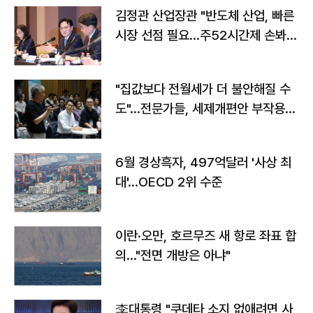
김정관 산업장관 "반도체 산업, 빠른
시장 선점 필요…주52시간제 손봐
야"
"집값보다 전월세가 더 불안해질 수
도"…전문가들, 세제개편안 부작용
우려
6월 경상흑자, 497억달러 '사상 최
대'…OECD 2위 수준
이란·오만, 호르무즈 새 항로 좌표 합
의…"전면 개방은 아냐"
李대통령 "쿠데타 소지 없애려면 사