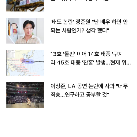
'태도 논란' 정준원 "난 배우 하면 안
되는 사람인가? 생각 했다"
13호 '돌핀' 이어 14호 태풍 '구지
라'·15호 태풍 '찬홈' 발생…현재 위
치와 이동경로는?
이상준, LA 공연 논란에 사과 "너무
죄송…연구하고 공부할 것"