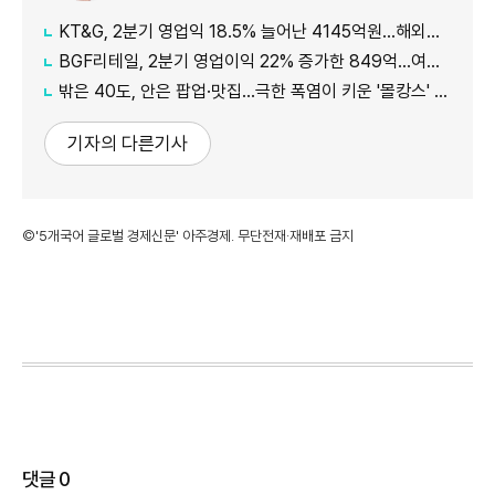
KT&G, 2분기 영업익 18.5% 늘어난 4145억원…해외이익·NGP 성장
BGF리테일, 2분기 영업이익 22% 증가한 849억…여름상품·지원금 효과
밖은 40도, 안은 팝업·맛집…극한 폭염이 키운 '몰캉스' 소비
기자의 다른기사
©'5개국어 글로벌 경제신문' 아주경제. 무단전재·재배포 금지
댓글
0