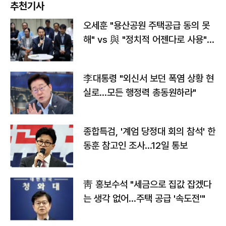
추천기사
오세훈 "용산공원 주택공급 동의 못
해" vs 與 "정치적 어젠다로 사용"
맞불
李대통령 "외신서 보던 폭염 상황 현
실로…모든 행정력 총동원하라"
종합특검, '계엄 당정대 회의 참석' 한
동훈 참고인 조사...12일 통보
靑 홍보수석 "세금으로 집값 잡겠다
는 생각 없어…주택 공급 '속도전'"