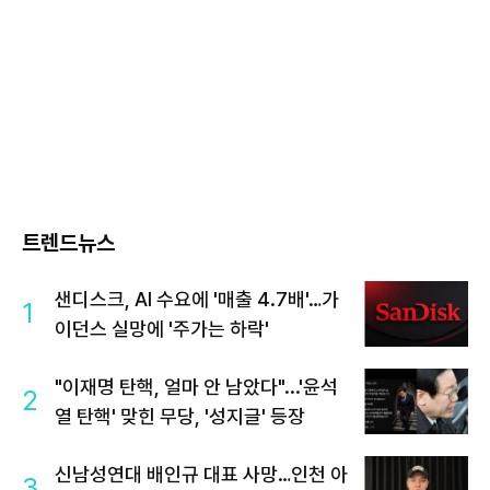
트렌드뉴스
샌디스크, AI 수요에 '매출 4.7배'…가
1
이던스 실망에 '주가는 하락'
"이재명 탄핵, 얼마 안 남았다"...'윤석
2
열 탄핵' 맞힌 무당, '성지글' 등장
신남성연대 배인규 대표 사망…인천 아
3