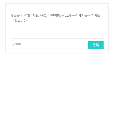
0
/ 300
등록