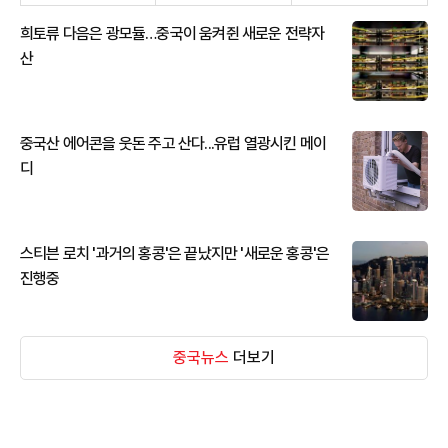
희토류 다음은 광모듈…중국이 움켜쥔 새로운 전략자
산
중국산 에어콘을 웃돈 주고 산다...유럽 열광시킨 메이
디
스티븐 로치 '과거의 홍콩'은 끝났지만 '새로운 홍콩'은
진행중
중국뉴스
더보기