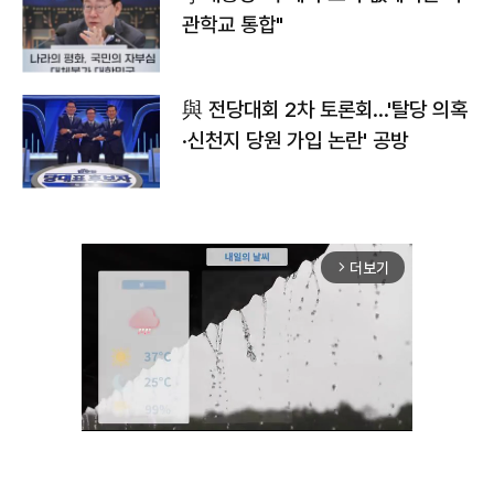
관학교 통합"
與 전당대회 2차 토론회…'탈당 의혹
·신천지 당원 가입 논란' 공방
더보기
arrow_forward_ios
Mute