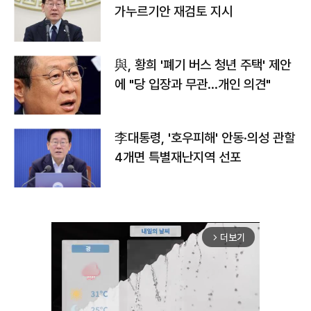
가누르기안 재검토 지시
與, 황희 '폐기 버스 청년 주택' 제안
에 "당 입장과 무관…개인 의견"
李대통령, '호우피해' 안동·의성 관할
4개면 특별재난지역 선포
더보기
arrow_forward_ios