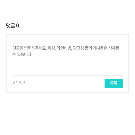
댓글
0
0
/ 300
등록