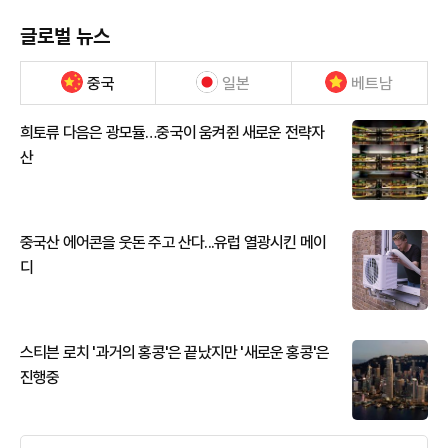
글로벌 뉴스
중국
일본
베트남
희토류 다음은 광모듈…중국이 움켜쥔 새로운 전략자
산
중국산 에어콘을 웃돈 주고 산다...유럽 열광시킨 메이
디
스티븐 로치 '과거의 홍콩'은 끝났지만 '새로운 홍콩'은
진행중