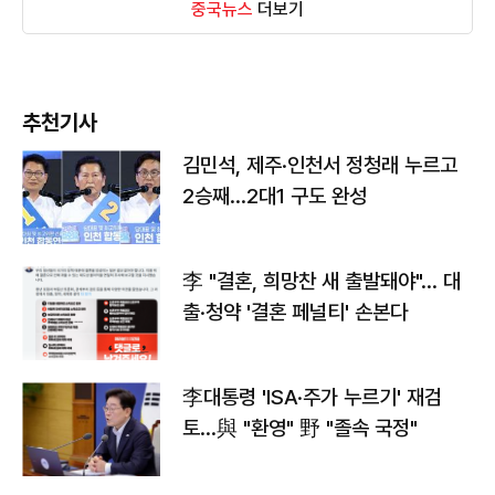
중국뉴스
더보기
추천기사
김민석, 제주·인천서 정청래 누르고
2승째…2대1 구도 완성
李 "결혼, 희망찬 새 출발돼야"… 대
출·청약 '결혼 페널티' 손본다
李대통령 'ISA·주가 누르기' 재검
토…與 "환영" 野 "졸속 국정"