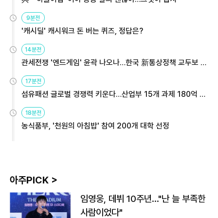
9분전
'캐시딜' 캐시워크 돈 버는 퀴즈, 정답은?
14분전
관세전쟁 '엔드게임' 윤곽 나오나…한국 新통상정책 교두보 활
용해야
17분전
섬유패션 글로벌 경쟁력 키운다…산업부 15개 과제 180억 지
원
18분전
농식품부, '천원의 아침밥' 참여 200개 대학 선정
아주PICK >
임영웅, 데뷔 10주년…"난 늘 부족한
사람이었다"