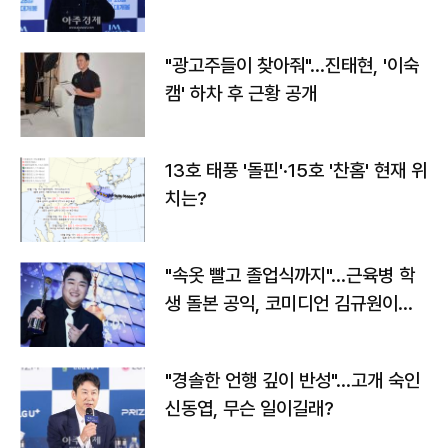
"광고주들이 찾아줘"…진태현, '이숙
캠' 하차 후 근황 공개
13호 태풍 '돌핀'·15호 '찬홈' 현재 위
치는?
"속옷 빨고 졸업식까지"…근육병 학
생 돌본 공익, 코미디언 김규원이었
다
"경솔한 언행 깊이 반성"…고개 숙인
신동엽, 무슨 일이길래?