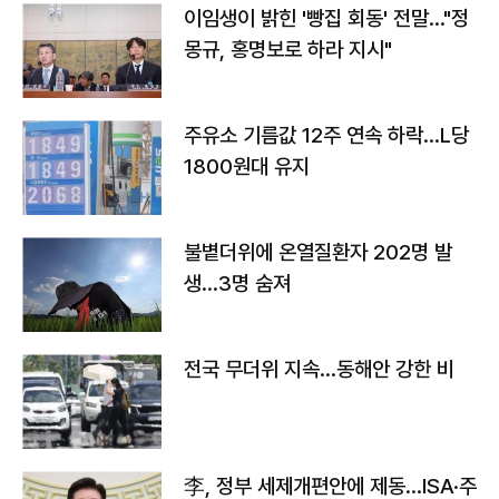
이임생이 밝힌 '빵집 회동' 전말…"정
몽규, 홍명보로 하라 지시"
주유소 기름값 12주 연속 하락…L당
1800원대 유지
불볕더위에 온열질환자 202명 발
생…3명 숨져
전국 무더위 지속…동해안 강한 비
李, 정부 세제개편안에 제동…ISA·주