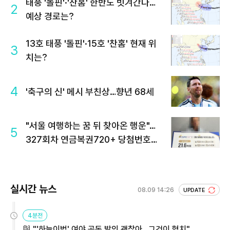
태풍 '돌핀'·'찬홈' 한반도 빗겨간다…
2
예상 경로는?
13호 태풍 '돌핀'·15호 '찬홈' 현재 위
3
치는?
4
'축구의 신' 메시 부친상…향년 68세
"서울 여행하는 꿈 뒤 찾아온 행운"…
5
327회차 연금복권720+ 당첨번호조
회 주목
실시간 뉴스
08.09 14:26
UPDATE
4분전
與 "'하늘이법' 여야 공동 발의 괜찮아…그것이 협치"