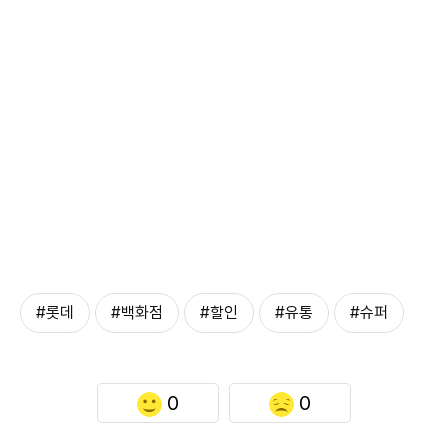
#롯데
#백화점
#할인
#유통
#슈퍼
0
0