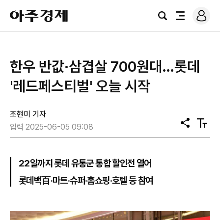
로
아
그
검
전
주
인
색
체
경
메
제
뉴
한우 반값·삼겹살 700원대…롯데
'레드페스티벌' 오늘 시작
조현미 기자
공
텍
입력 2025-06-05 09:08
유
스
트
크
기
22일까지 롯데 유통군 통합 할인전 열어
롯데백百·마트·슈퍼·홈쇼핑·호텔 등 참여