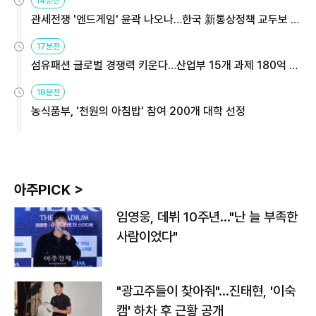
14분전
관세전쟁 '엔드게임' 윤곽 나오나…한국 新통상정책 교두보 활
용해야
17분전
섬유패션 글로벌 경쟁력 키운다…산업부 15개 과제 180억 지
원
18분전
농식품부, '천원의 아침밥' 참여 200개 대학 선정
아주PICK >
임영웅, 데뷔 10주년…"난 늘 부족한
사람이었다"
"광고주들이 찾아줘"…진태현, '이숙
캠' 하차 후 근황 공개