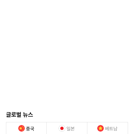
글로벌 뉴스
중국
일본
베트남