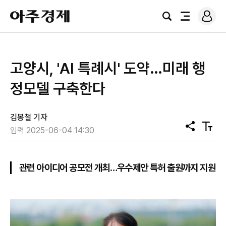
로
아
그
검
전
주
인
색
체
경
메
제
뉴
고양시, 'AI 특례시' 도약…미래 행
정모델 구축한다
김봉철 기자
공
텍
입력 2025-06-04 14:30
유
스
트
크
기
관련 아이디어 공모전 개최…우수제안 특허 출원까지 지원