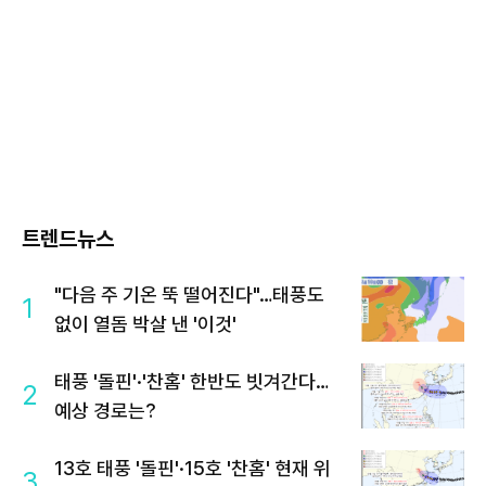
트렌드뉴스
"다음 주 기온 뚝 떨어진다"…태풍도
1
없이 열돔 박살 낸 '이것'
태풍 '돌핀'·'찬홈' 한반도 빗겨간다…
2
예상 경로는?
13호 태풍 '돌핀'·15호 '찬홈' 현재 위
3