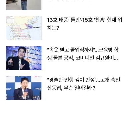
13호 태풍 '돌핀'·15호 '찬홈' 현재 위
치는?
"속옷 빨고 졸업식까지"…근육병 학
생 돌본 공익, 코미디언 김규원이었
다
"경솔한 언행 깊이 반성"…고개 숙인
신동엽, 무슨 일이길래?