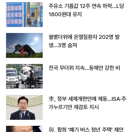
주유소 기름값 12주 연속 하락…L당
1800원대 유지
불볕더위에 온열질환자 202명 발
생…3명 숨져
전국 무더위 지속…동해안 강한 비
李, 정부 세제개편안에 제동…ISA·주
가누르기안 재검토 지시
與, 황희 '폐기 버스 청년 주택' 제안