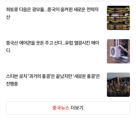
희토류 다음은 광모듈…중국이 움켜쥔 새로운 전략자
산
중국산 에어콘을 웃돈 주고 산다...유럽 열광시킨 메이
디
스티븐 로치 '과거의 홍콩'은 끝났지만 '새로운 홍콩'은
진행중
중국뉴스
더보기