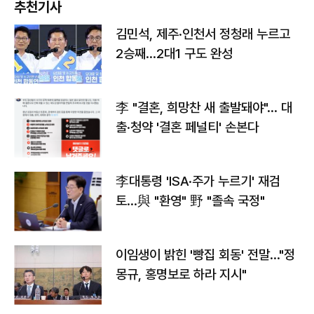
추천기사
김민석, 제주·인천서 정청래 누르고
2승째…2대1 구도 완성
李 "결혼, 희망찬 새 출발돼야"… 대
출·청약 '결혼 페널티' 손본다
李대통령 'ISA·주가 누르기' 재검
토…與 "환영" 野 "졸속 국정"
이임생이 밝힌 '빵집 회동' 전말…"정
몽규, 홍명보로 하라 지시"