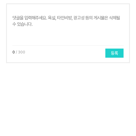
0
/ 300
등록