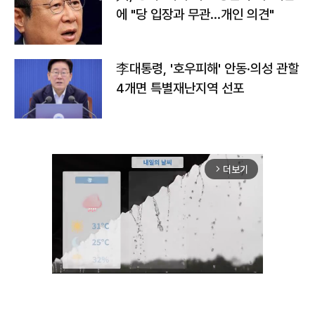
에 "당 입장과 무관…개인 의견"
李대통령, '호우피해' 안동·의성 관할
4개면 특별재난지역 선포
더보기
arrow_forward_ios
Unmute