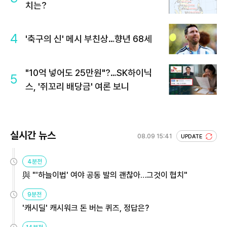
치는?
4
'축구의 신' 메시 부친상…향년 68세
"10억 넣어도 25만원"?…SK하이닉
5
스, '쥐꼬리 배당금' 여론 보니
실시간 뉴스
08.09 15:41
UPDATE
4분전
與 "'하늘이법' 여야 공동 발의 괜찮아…그것이 협치"
9분전
'캐시딜' 캐시워크 돈 버는 퀴즈, 정답은?