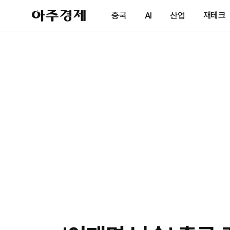
아
중국
AI
산업
재테크
주
경
제