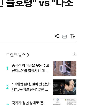
 불호령" vs "다소
공
프
텍
유
린
스
트
트
크
기
트렌드 뉴스
중국산 에어콘을 웃돈 주고
1
산다...유럽 열광시킨 메이
디
"이재명 탄핵, 얼마 안 남았
2
다"...'윤석열 탄핵' 맞힌 무
당, '성지글' 등장
국가가 청년 상대로 '통