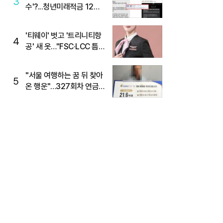
3
수'?...청년미래적금 12%
준다더니 "응, 오류야"
'티웨이' 벗고 '트리니티항
4
공' 새 옷…"FSC·LCC 틈
새, SSC 전략으로 공략"
"서울 여행하는 꿈 뒤 찾아
5
온 행운"…327회차 연금
복권720+ 당첨번호조회
주목