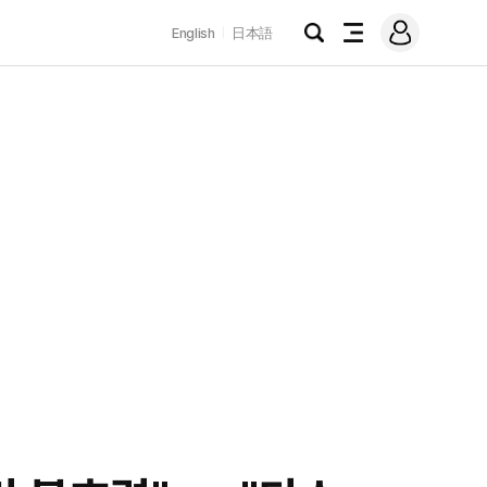
로
English
日本語
그
검
전
인
색
체
메
뉴