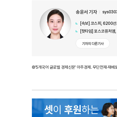
송윤서 기자
sys030
[속보] 코스피, 620
[핫타임] 포스코퓨처엠,
기자의 다른기사
©'5개국어 글로벌 경제신문' 아주경제. 무단전재·재배