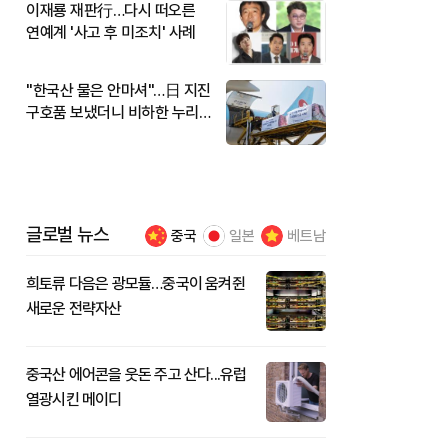
이재룡 재판行…다시 떠오른
연예계 '사고 후 미조치' 사례
"한국산 물은 안마셔"…日 지진
구호품 보냈더니 비하한 누리
꾼
글로벌 뉴스
중국
일본
베트남
희토류 다음은 광모듈…중국이 움켜쥔
새로운 전략자산
중국산 에어콘을 웃돈 주고 산다...유럽
열광시킨 메이디