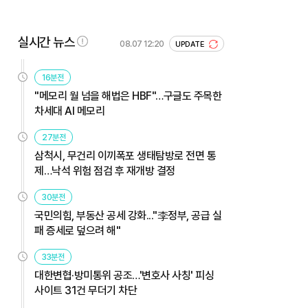
실시간 뉴스
08.07 12:20
UPDATE
16분전
"메모리 월 넘을 해법은 HBF"…구글도 주목한
차세대 AI 메모리
27분전
삼척시, 무건리 이끼폭포 생태탐방로 전면 통
제…낙석 위험 점검 후 재개방 결정
30분전
국민의힘, 부동산 공세 강화..."李정부, 공급 실
패 증세로 덮으려 해"
33분전
대한변협·방미통위 공조…'변호사 사칭' 피싱
사이트 31건 무더기 차단