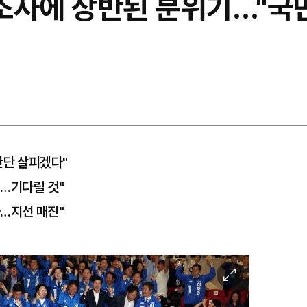
 조사에 상반된 분위기…"국민
판단 살피겠다"
…기다릴 것"
…지선 매진"
이
미