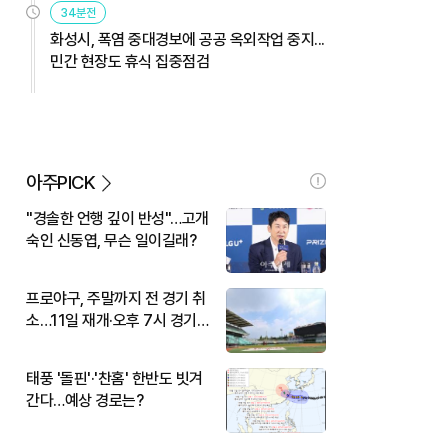
34분전
화성시, 폭염 중대경보에 공공 옥외작업 중지...
민간 현장도 휴식 집중점검
아주PICK
"경솔한 언행 깊이 반성"…고개
숙인 신동엽, 무슨 일이길래?
프로야구, 주말까지 전 경기 취
소…11일 재개·오후 7시 경기
시작
태풍 '돌핀'·'찬홈' 한반도 빗겨
간다…예상 경로는?