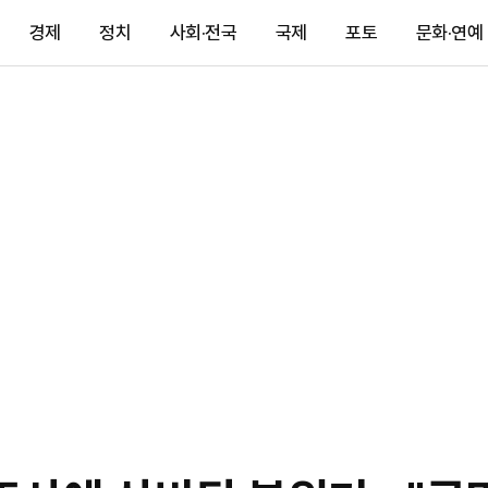
경제
정치
사회·전국
국제
포토
문화·연예