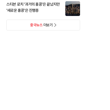
스티븐 로치 '과거의 홍콩'은 끝났지만
'새로운 홍콩'은 진행중
중국뉴스
더보기