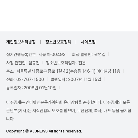
Mute
개인정보처리방침
청소년보호정책
사이트맵
정기간행등록번호 : 서울 아 00493
회장·발행인 : 곽영길
사장·편집인 : 임규진
청소년보호책임자 : 전운
주소 : 서울특별시 종로구 종로 1길 42(수송동 146-1) 이마빌딩 11층
전화 : 02-767-1500
발행일자 : 2007년 11월 15일
등록일자 : 2008년 01월10일
아주경제는 인터넷신문윤리위원회 윤리강령을 준수합니다. 아주경제의 모든
콘텐츠(기사)는 저작권법의 보호를 받으며, 무단전재, 복사, 배포 등을 금지합
니다.
Copyright ⓒ AJUNEWS All rights reserved.