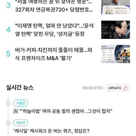
"서울 여행하는 꿈 뒤 찾아온 행운"…
3
327회차 연금복권720+ 당첨번호조
회 주목
"이재명 탄핵, 얼마 안 남았다"...'윤석
4
열 탄핵' 맞힌 무당, '성지글' 등장
버거·커피·치킨까지 줄줄이 매물…외
5
식 프랜차이즈 M&A '활기'
실시간 뉴스
08.09 01:51
UPDATE
4분전
與 "'하늘이법' 여야 공동 발의 괜찮아…그것이 협치"
9분전
'캐시딜' 캐시워크 돈 버는 퀴즈, 정답은?