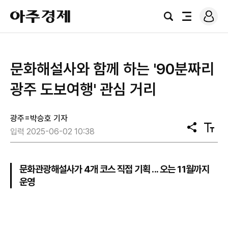
로
아
그
검
전
주
인
색
체
경
메
제
뉴
문화해설사와 함께 하는 '90분짜리
광주 도보여행' 관심 거리
광주=박승호 기자
공
텍
입력 2025-06-02 10:38
유
스
트
크
기
문화관광해설사가 4개 코스 직접 기획 ... 오는 11월까지
운영