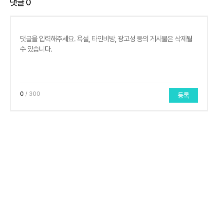
댓글
0
0
/ 300
등록