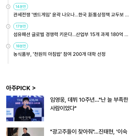
14분전
관세전쟁 '엔드게임' 윤곽 나오나…한국 新통상정책 교두보 활
용해야
17분전
섬유패션 글로벌 경쟁력 키운다…산업부 15개 과제 180억 지
원
18분전
농식품부, '천원의 아침밥' 참여 200개 대학 선정
아주PICK >
임영웅, 데뷔 10주년…"난 늘 부족한
사람이었다"
"광고주들이 찾아줘"…진태현, '이숙