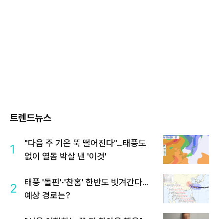
트렌드뉴스
"다음 주 기온 뚝 떨어진다"…태풍도
1
없이 열돔 박살 낸 '이것'
태풍 '돌핀'·'찬홈' 한반도 빗겨간다…
2
예상 경로는?