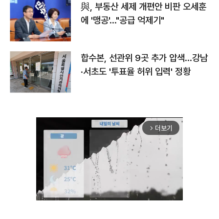
與, 부동산 세제 개편안 비판 오세훈
에 '맹공'…"공급 억제기"
합수본, 선관위 9곳 추가 압색…강남
·서초도 '투표율 허위 입력' 정황
더보기
arrow_forward_ios