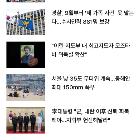
경찰, 9월부터 '제 가족 사건' 못 맡는
다…수사인력 881명 보강
"이란 지도부 내 최고지도자 모즈타
바 위독설 확산"
서울 낮 35도 무더위 계속…동해안
최대 150㎜ 폭우
李대통령 "군, 내란 이후 신뢰 회복
해야…지휘부 헌신해달라"