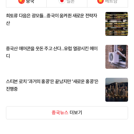
중국
일본
베트남
희토류 다음은 광모듈…중국이 움켜쥔 새로운 전략자
산
중국산 에어콘을 웃돈 주고 산다...유럽 열광시킨 메이
디
스티븐 로치 '과거의 홍콩'은 끝났지만 '새로운 홍콩'은
진행중
중국뉴스
더보기