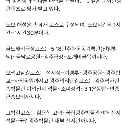
의 정체성과 색다른 매력을 전달하는 뜻깊은 문화관광
콘텐츠로 평가 받고 있다.
도보 해설은 총 4개 코스로 구성되며, 소요시간은 1시
간~1시간30분이다.
금도깨비극장코스는 5‧18민주화운동기록관(전일빌
딩)~금남로공원~광주극장~도깨비골목까지다.
오색고담길코스는 석서정~희경루~광주공원~광주향
교~사직공원까지고 광주의리단길코스는 광주역사민
속박물관 야외전시 석물~조씨정려~3‧1운동탑~안중
근숭모비까지다.
고박길코스는 김용학 고택~국립광주박물관 야외전시
석물~국립광주박물관 내부 전시관까지다.