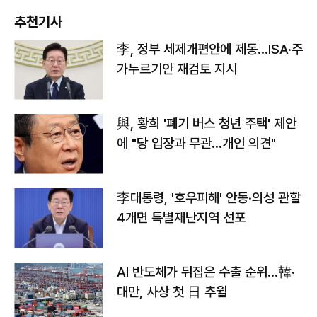
추천기사
李, 정부 세제개편안에 제동…ISA·주
가누르기안 재검토 지시
與, 황희 '폐기 버스 청년 주택' 제안
에 "당 입장과 무관…개인 의견"
李대통령, '호우피해' 안동·의성 관할
4개면 특별재난지역 선포
AI 반도체가 뒤집은 수출 순위…韓·
대만, 사상 첫 日 추월