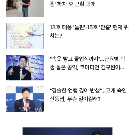
캠' 하차 후 근황 공개
13호 태풍 '돌핀'·15호 '찬홈' 현재 위
치는?
"속옷 빨고 졸업식까지"…근육병 학
생 돌본 공익, 코미디언 김규원이었
다
"경솔한 언행 깊이 반성"…고개 숙인
신동엽, 무슨 일이길래?