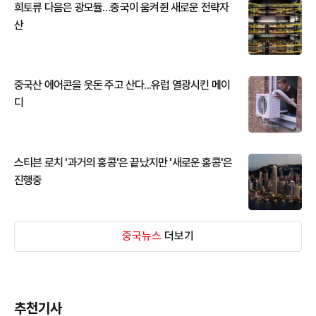
희토류 다음은 광모듈…중국이 움켜쥔 새로운 전략자
산
중국산 에어콘을 웃돈 주고 산다...유럽 열광시킨 메이
디
스티븐 로치 '과거의 홍콩'은 끝났지만 '새로운 홍콩'은
진행중
중국뉴스
더보기
추천기사