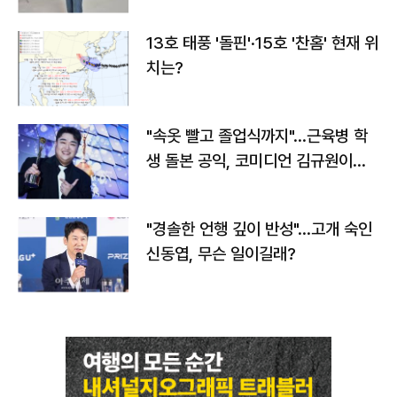
13호 태풍 '돌핀'·15호 '찬홈' 현재 위
치는?
"속옷 빨고 졸업식까지"…근육병 학
생 돌본 공익, 코미디언 김규원이었
다
"경솔한 언행 깊이 반성"…고개 숙인
신동엽, 무슨 일이길래?