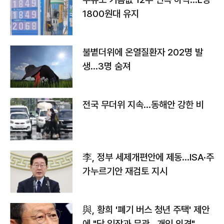
1800원대 유지
불볕더위에 온열질환자 202명 발
생…3명 숨져
전국 무더위 지속…동해안 강한 비
李, 정부 세제개편안에 제동…ISA·주
가누르기안 재검토 지시
與, 황희 '폐기 버스 청년 주택' 제안
에 "당 입장과 무관…개인 의견"