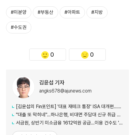
#미분양
#부동산
#아파트
#지방
#수도권
0
0
김윤섭 기자
angks678@ajunews.com
[김윤섭의 Fin포인트] '대표 재테크 통장' ISA 대개편…나에게 맞는 전략은?
"대출 또 막히네"…하나은행, 비대면 주담대 신규 취급 중단
서금원, 상반기 미소금융 1612억원 공급…이용 건수도 '역대 최대'