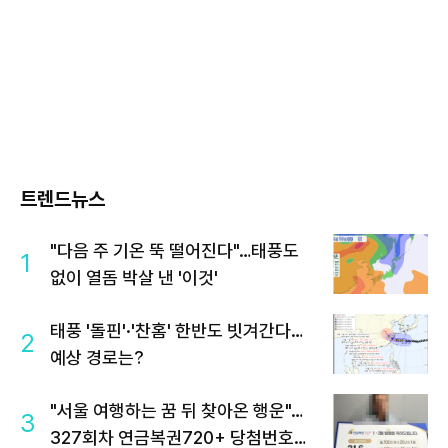
트렌드뉴스
"다음 주 기온 뚝 떨어진다"…태풍도
1
없이 열돔 박살 낸 '이것'
태풍 '돌핀'·'찬홈' 한반도 빗겨간다…
2
예상 경로는?
"서울 여행하는 꿈 뒤 찾아온 행운"…
3
327회차 연금복권720+ 당첨번호조