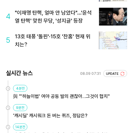
회 주목
"이재명 탄핵, 얼마 안 남았다"...'윤석
4
열 탄핵' 맞힌 무당, '성지글' 등장
13호 태풍 '돌핀'·15호 '찬홈' 현재 위
5
치는?
실시간 뉴스
08.09 07:31
UPDATE
4분전
與 "'하늘이법' 여야 공동 발의 괜찮아…그것이 협치"
9분전
'캐시딜' 캐시워크 돈 버는 퀴즈, 정답은?
14분전