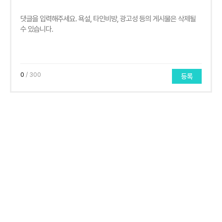
0
/ 300
등록