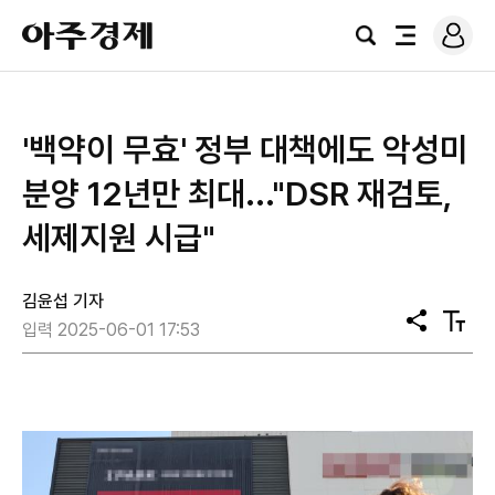
로
아
그
검
전
주
인
색
체
경
메
제
뉴
'백약이 무효' 정부 대책에도 악성미
분양 12년만 최대..."DSR 재검토,
세제지원 시급"
김윤섭 기자
공
텍
입력 2025-06-01 17:53
유
스
트
크
기