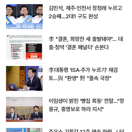
김민석, 제주·인천서 정청래 누르고
2승째…2대1 구도 완성
李 "결혼, 희망찬 새 출발돼야"… 대
출·청약 '결혼 페널티' 손본다
李대통령 'ISA·주가 누르기' 재검
토…與 "환영" 野 "졸속 국정"
이임생이 밝힌 '빵집 회동' 전말…"정
몽규, 홍명보로 하라 지시"
주유소 기름값 12주 연속 하락…L당