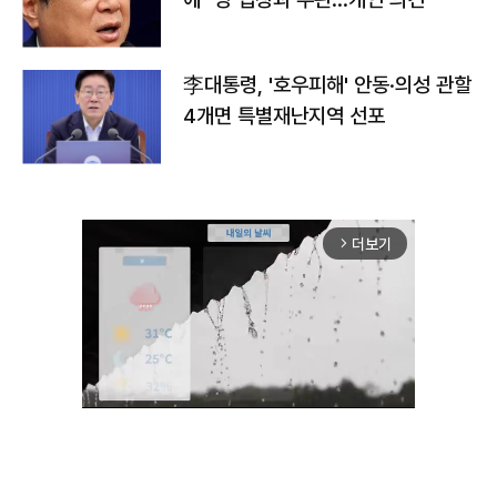
李대통령, '호우피해' 안동·의성 관할
4개면 특별재난지역 선포
더보기
arrow_forward_ios
Unmute