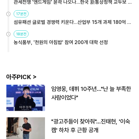
관세전쟁 '엔드게임' 윤곽 나오나…한국 新통상정책 교두보 활
용해야
17분전
섬유패션 글로벌 경쟁력 키운다…산업부 15개 과제 180억 지
원
18분전
농식품부, '천원의 아침밥' 참여 200개 대학 선정
아주PICK >
임영웅, 데뷔 10주년…"난 늘 부족한
사람이었다"
"광고주들이 찾아줘"…진태현, '이숙
캠' 하차 후 근황 공개