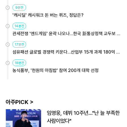
9분전
'캐시딜' 캐시워크 돈 버는 퀴즈, 정답은?
14분전
관세전쟁 '엔드게임' 윤곽 나오나…한국 新통상정책 교두보 활
용해야
17분전
섬유패션 글로벌 경쟁력 키운다…산업부 15개 과제 180억 지
원
18분전
농식품부, '천원의 아침밥' 참여 200개 대학 선정
아주PICK >
임영웅, 데뷔 10주년…"난 늘 부족한
사람이었다"