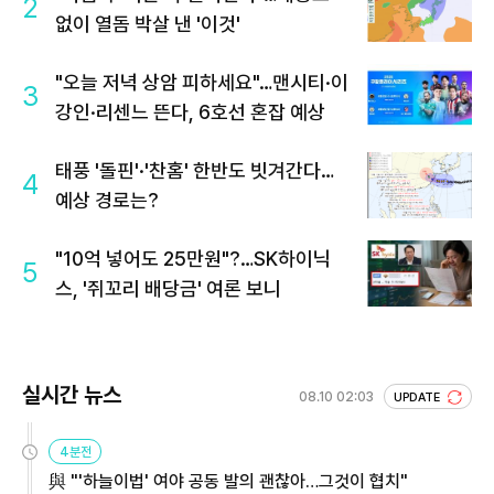
2
없이 열돔 박살 낸 '이것'
"오늘 저녁 상암 피하세요"…맨시티·이
3
강인·리센느 뜬다, 6호선 혼잡 예상
태풍 '돌핀'·'찬홈' 한반도 빗겨간다…
4
예상 경로는?
"10억 넣어도 25만원"?…SK하이닉
5
스, '쥐꼬리 배당금' 여론 보니
실시간 뉴스
08.10 02:03
UPDATE
4분전
與 "'하늘이법' 여야 공동 발의 괜찮아…그것이 협치"