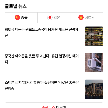
글로벌 뉴스
중국
일본
베트남
희토류 다음은 광모듈…중국이 움켜쥔 새로운 전략자
산
중국산 에어콘을 웃돈 주고 산다...유럽 열광시킨 메이
디
스티븐 로치 '과거의 홍콩'은 끝났지만 '새로운 홍콩'은
진행중
중국뉴스
더보기