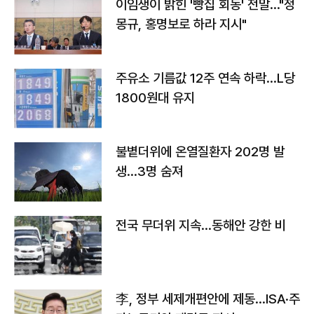
이임생이 밝힌 '빵집 회동' 전말…"정
몽규, 홍명보로 하라 지시"
주유소 기름값 12주 연속 하락…L당
1800원대 유지
불볕더위에 온열질환자 202명 발
생…3명 숨져
전국 무더위 지속…동해안 강한 비
李, 정부 세제개편안에 제동…ISA·주