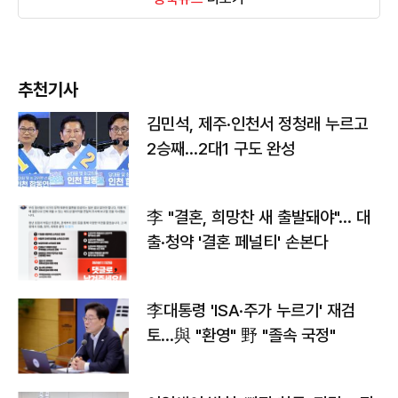
추천기사
김민석, 제주·인천서 정청래 누르고
2승째…2대1 구도 완성
李 "결혼, 희망찬 새 출발돼야"… 대
출·청약 '결혼 페널티' 손본다
李대통령 'ISA·주가 누르기' 재검
토…與 "환영" 野 "졸속 국정"