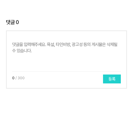
댓글
0
0
/ 300
등록