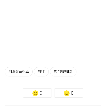
#LG유플러스
#KT
#은행연합회
0
0