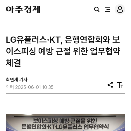
로
아
그
검
전
주
인
색
체
경
메
제
뉴
LG유플러스·KT, 은행연합회와 보
이스피싱 예방 근절 위한 업무협약
체결
최연재 기자
공
텍
입력 2025-06-01 10:35
유
스
트
크
기