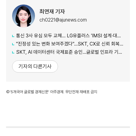
최연재 기자
ch0221@ajunews.com
통신 3사 유심 모두 교체… LG유플러스 'IMSI 설계·대응 시점' 놓고 갑론을박
"진정성 있는 변화 보여주겠다"…SKT, CX로 신뢰 회복 나선다
SKT, AI 데이터센터 국제표준 승인…글로벌 인프라 기준 제시
기자의 다른기사
©'5개국어 글로벌 경제신문' 아주경제. 무단전재·재배포 금지