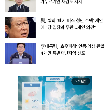
가누르기안 재검토 지시
與, 황희 '폐기 버스 청년 주택' 제안
에 "당 입장과 무관…개인 의견"
李대통령, '호우피해' 안동·의성 관할
4개면 특별재난지역 선포
더보기
arrow_forward_ios