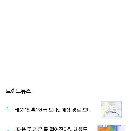
트렌드뉴스
1
태풍 '찬홈' 한국 오나…예상 경로 보니
"다음 주 기온 뚝 떨어진다"…태풍도