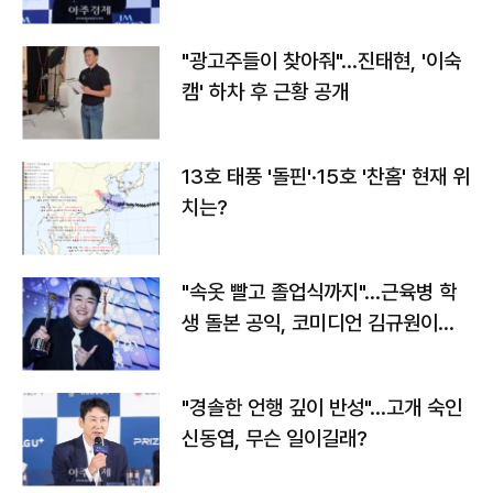
"광고주들이 찾아줘"…진태현, '이숙
캠' 하차 후 근황 공개
13호 태풍 '돌핀'·15호 '찬홈' 현재 위
치는?
"속옷 빨고 졸업식까지"…근육병 학
생 돌본 공익, 코미디언 김규원이었
다
"경솔한 언행 깊이 반성"…고개 숙인
신동엽, 무슨 일이길래?