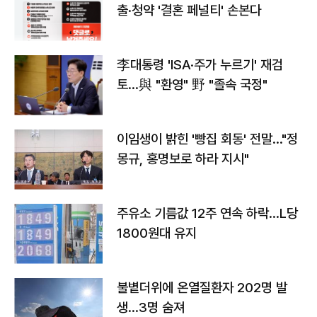
출·청약 '결혼 페널티' 손본다
李대통령 'ISA·주가 누르기' 재검
토…與 "환영" 野 "졸속 국정"
이임생이 밝힌 '빵집 회동' 전말…"정
몽규, 홍명보로 하라 지시"
주유소 기름값 12주 연속 하락…L당
1800원대 유지
불볕더위에 온열질환자 202명 발
생…3명 숨져