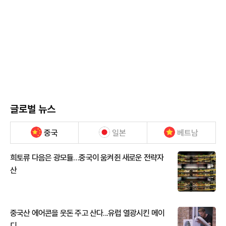
글로벌 뉴스
중국
일본
베트남
희토류 다음은 광모듈…중국이 움켜쥔 새로운 전략자
산
중국산 에어콘을 웃돈 주고 산다...유럽 열광시킨 메이
디