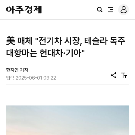
로
아
그
검
전
주
인
색
체
경
메
제
뉴
美 매체 "전기차 시장, 테슬라 독주
대항마는 현대차·기아"
한지연 기자
공
텍
입력 2025-06-01 09:22
유
스
트
크
기