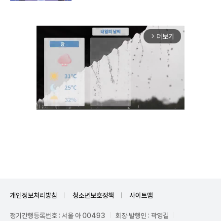
더보기
arrow_forward_ios
Unmute
개인정보처리방침
청소년보호정책
사이트맵
정기간행등록번호 : 서울 아 00493
회장·발행인 : 곽영길