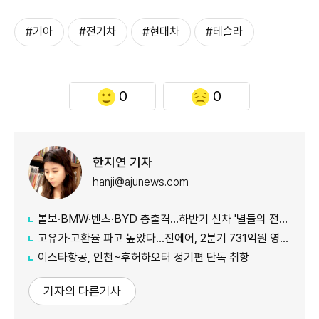
#기아
#전기차
#현대차
#테슬라
0
0
한지연 기자
hanji@ajunews.com
볼보·BMW·벤츠·BYD 총출격...하반기 신차 '별들의 전쟁'
고유가·고환율 파고 높았다…진에어, 2분기 731억원 영업적자
이스타항공, 인천~후허하오터 정기편 단독 취항
기자의 다른기사