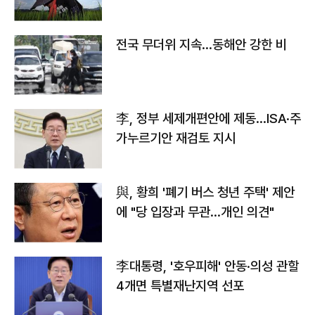
전국 무더위 지속…동해안 강한 비
李, 정부 세제개편안에 제동…ISA·주
가누르기안 재검토 지시
與, 황희 '폐기 버스 청년 주택' 제안
에 "당 입장과 무관…개인 의견"
李대통령, '호우피해' 안동·의성 관할
4개면 특별재난지역 선포