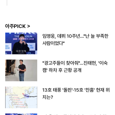
아주PICK >
임영웅, 데뷔 10주년…"난 늘 부족한
사람이었다"
"광고주들이 찾아줘"…진태현, '이숙
캠' 하차 후 근황 공개
13호 태풍 '돌핀'·15호 '찬홈' 현재 위
치는?