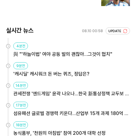
실시간 뉴스
08.10 00:58
UPDATE
4분전
與 "'하늘이법' 여야 공동 발의 괜찮아…그것이 협치"
9분전
'캐시딜' 캐시워크 돈 버는 퀴즈, 정답은?
14분전
관세전쟁 '엔드게임' 윤곽 나오나…한국 新통상정책 교두보 활
용해야
17분전
섬유패션 글로벌 경쟁력 키운다…산업부 15개 과제 180억 지
원
18분전
농식품부, '천원의 아침밥' 참여 200개 대학 선정