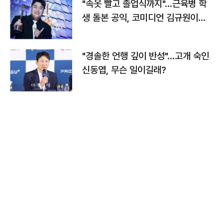
"속옷 빨고 졸업식까지"…근육병 학
생 돌본 공익, 코미디언 김규원이었
다
"경솔한 언행 깊이 반성"…고개 숙인
신동엽, 무슨 일이길래?