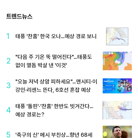
트렌드뉴스
1
태풍 '찬홈' 한국 오나…예상 경로 보니
"다음 주 기온 뚝 떨어진다"…태풍도
2
없이 열돔 박살 낸 '이것'
"오늘 저녁 상암 피하세요"…맨시티·이
3
강인·리센느 뜬다, 6호선 혼잡 예상
태풍 '돌핀'·'찬홈' 한반도 빗겨간다…
4
예상 경로는?
5
'축구의 신' 메시 부친상…향년 68세