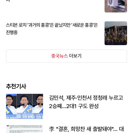
스티븐 로치 '과거의 홍콩'은 끝났지만 '새로운 홍콩'은
진행중
중국뉴스
더보기
추천기사
김민석, 제주·인천서 정청래 누르고
2승째…2대1 구도 완성
李 "결혼, 희망찬 새 출발돼야"… 대